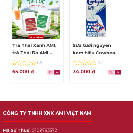
Trà Thái Xanh AMI,
Sữa tươi nguyên
trà Thái Đỏ AMI
kem hiệu Cowhead
thơm ngon, túi lọc
– hộp 1L
(0)
(0)
tiện dụng
0
0
65.000
₫
34.000
₫
out
out
of
of
5
5
CÔNG TY TNHH XNK AMI VIỆT NAM
Mã Số Thuế:
0109793572