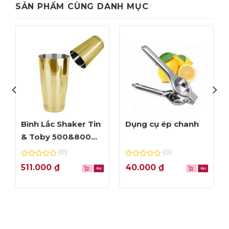
SẢN PHẨM CÙNG DANH MỤC
Bình Lắc Shaker Tin
Dụng cụ ép chanh
& Toby 500&800ml
màu vàng code
(0)
(0)
46/X 017 – G
0
0
511.000
₫
40.000
₫
out
out
of
of
5
5