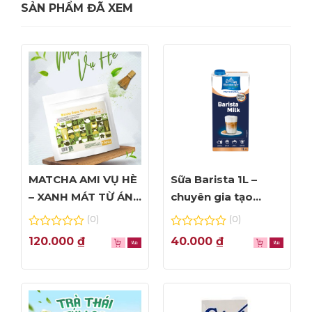
SẢN PHẨM ĐÃ XEM
MATCHA AMI VỤ HÈ
Sữa Barista 1L –
– XANH MÁT TỪ ÁNH
chuyên gia tạo
NHÌN ĐẦU TIÊN
Foam đỉnh cao
(0)
(0)
0
0
120.000
₫
40.000
₫
out
out
of
of
5
5