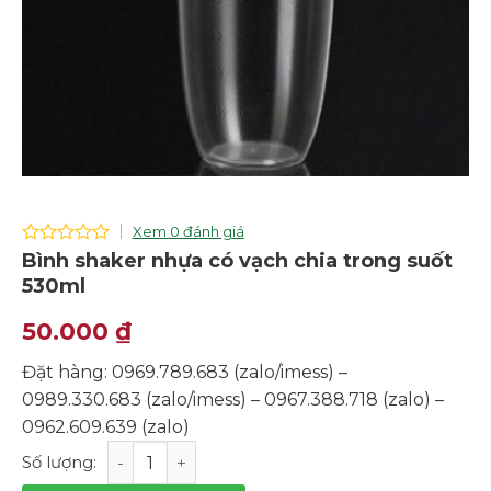
Xem 0 đánh giá
0
Bình shaker nhựa có vạch chia trong suốt
out
530ml
of
5
50.000
₫
Đặt hàng: 0969.789.683 (zalo/imess) –
0989.330.683 (zalo/imess) – 0967.388.718 (zalo) –
0962.609.639 (zalo)
Bình shaker nhựa có vạch chia trong suốt 530ml số lượ