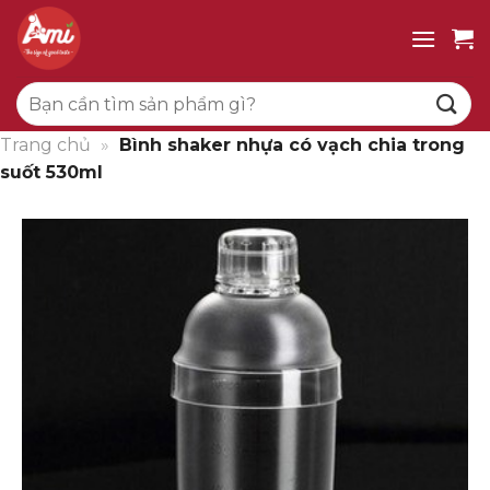
Bỏ
qua
nội
Tìm
dung
kiếm:
Trang chủ
»
Bình shaker nhựa có vạch chia trong
suốt 530ml