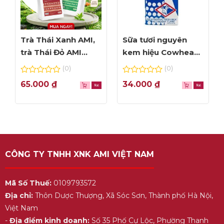
Trà Thái Xanh AMI,
Sữa tươi nguyên
trà Thái Đỏ AMI
kem hiệu Cowhead
thơm ngon, túi lọc
– hộp 1L
(0)
(0)
tiện dụng
0
0
65.000
₫
34.000
₫
out
out
of
of
5
5
CÔNG TY TNHH XNK AMI VIỆT NAM
Mã Số Thuế:
0109793572
Địa chỉ:
Thôn Dược Thượng, Xã Sóc Sơn, Thành phố Hà Nội,
Việt Nam
-
Địa điểm kinh doanh:
Số 35 Phố Cự Lộc, Phường Thanh