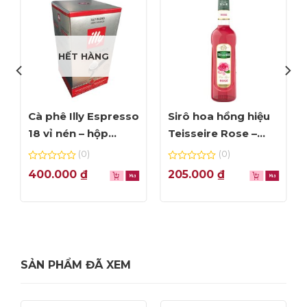
HẾT HÀNG
Cà phê Illy Espresso
Sirô hoa hồng hiệu
18 vỉ nén – hộp
Teisseire Rose –
125gr
chai 70cl
(0)
(0)
0
0
400.000
₫
205.000
₫
out
out
of
of
5
5
SẢN PHẨM ĐÃ XEM