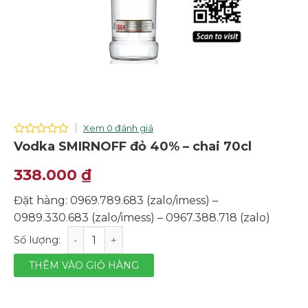
Xem 0 đánh giá
0
Vodka SMIRNOFF đỏ 40% – chai 70cl
out
of
338.000
₫
5
Đặt hàng: 0969.789.683 (zalo/imess) –
0989.330.683 (zalo/imess) – 0967.388.718 (zalo)
Vodka SMIRNOFF đỏ 40% - chai 70cl số lượng
THÊM VÀO GIỎ HÀNG