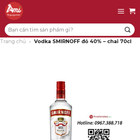
Bỏ
qua
nội
Tìm
dung
kiếm:
Trang chủ
»
Vodka SMIRNOFF đỏ 40% – chai 70cl