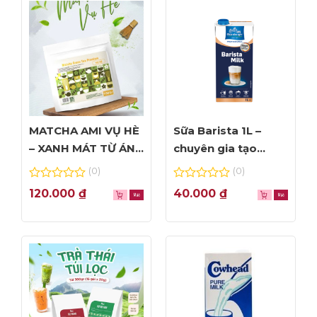
MATCHA AMI VỤ HÈ
Sữa Barista 1L –
– XANH MÁT TỪ ÁNH
chuyên gia tạo
NHÌN ĐẦU TIÊN
Foam đỉnh cao
(0)
(0)
0
0
120.000
₫
40.000
₫
out
out
of
of
5
5