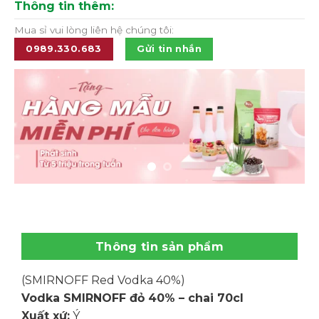
Thông tin thêm:
Mua sỉ vui lòng liên hệ chúng tôi:
0989.330.683
Gửi tin nhắn
Thông tin sản phẩm
(SMIRNOFF Red Vodka 40%)
Vodka SMIRNOFF đỏ 40% – chai 70cl
Xuất xứ:
Ý