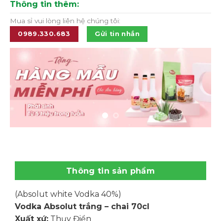
Thông tin thêm:
Mua sỉ vui lòng liên hệ chúng tôi:
0989.330.683
Gửi tin nhắn
Thông tin sản phẩm
(Absolut white Vodka 40%)
Vodka Absolut trắng – chai 70cl
Xuất xứ:
Thụy Điển