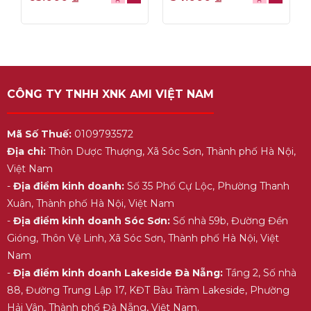
out
out
of
of
5
5
CÔNG TY TNHH XNK AMI VIỆT NAM
Mã Số Thuế:
0109793572
Địa chỉ:
Thôn Dược Thượng, Xã Sóc Sơn, Thành phố Hà Nội,
Việt Nam
-
Địa điểm kinh doanh:
Số 35 Phố Cự Lộc, Phường Thanh
Xuân, Thành phố Hà Nội, Việt Nam
-
Địa điểm kinh doanh Sóc Sơn:
Số nhà 59b, Đường Đền
Gióng, Thôn Vệ Linh, Xã Sóc Sơn, Thành phố Hà Nội, Việt
Nam
-
Địa điểm kinh doanh Lakeside Đà Nẵng:
Tầng 2, Số nhà
88, Đường Trung Lập 17, KĐT Bàu Tràm Lakeside, Phường
Hải Vân, Thành phố Đà Nẵng, Việt Nam.