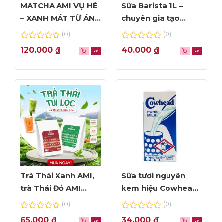
MATCHA AMI VỤ HÈ
Sữa Barista 1L –
– XANH MÁT TỪ ÁNH
chuyên gia tạo
NHÌN ĐẦU TIÊN
Foam đỉnh cao
(0)
(0)
0
0
120.000
₫
40.000
₫
out
out
of
of
5
5
Trà Thái Xanh AMI,
Sữa tươi nguyên
trà Thái Đỏ AMI
kem hiệu Cowhead
thơm ngon, túi lọc
– hộp 1L
(0)
(0)
tiện dụng
0
0
65.000
₫
34.000
₫