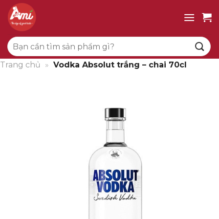
Bỏ
qua
nội
Tìm
dung
kiếm:
Trang chủ
»
Vodka Absolut trắng – chai 70cl