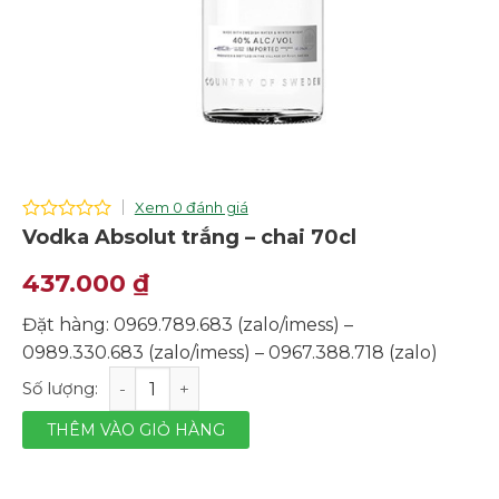
Xem 0 đánh giá
0
Vodka Absolut trắng – chai 70cl
out
of
437.000
₫
5
Đặt hàng: 0969.789.683 (zalo/imess) –
0989.330.683 (zalo/imess) – 0967.388.718 (zalo)
Vodka Absolut trắng - chai 70cl số lượng
THÊM VÀO GIỎ HÀNG