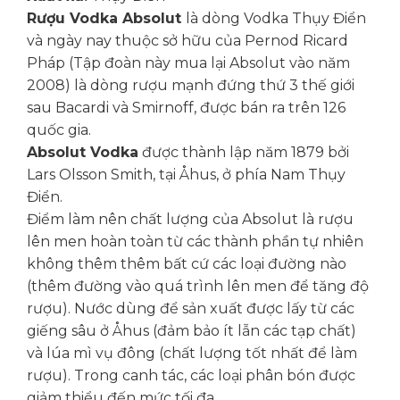
Rượu Vodka Absolut
là dòng Vodka Thụy Điển
và ngày nay thuộc sở hữu của Pernod Ricard
Pháp (Tập đoàn này mua lại Absolut vào năm
2008) là dòng rượu mạnh đứng thứ 3 thế giới
sau Bacardi và Smirnoff, được bán ra trên 126
quốc gia.
Absolut Vodka
được thành lập năm 1879 bởi
Lars Olsson Smith, tại Åhus, ở phía Nam Thụy
Điển.
Điểm làm nên chất lượng của Absolut là rượu
lên men hoàn toàn từ các thành phần tự nhiên
không thêm thêm bất cứ các loại đường nào
(thêm đường vào quá trình lên men để tăng độ
rượu). Nước dùng để sản xuất được lấy từ các
giếng sâu ở Åhus (đảm bảo ít lẫn các tạp chất)
và lúa mì vụ đông (chất lượng tốt nhất để làm
rượu). Trong canh tác, các loại phân bón được
giảm thiểu đến mức tối đa.