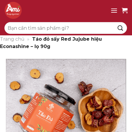
Bỏ
qua
nội
Tìm
dung
kiếm:
Trang chủ
»
Táo đỏ sấy Red Jujube hiệu
Econashine – lọ 90g