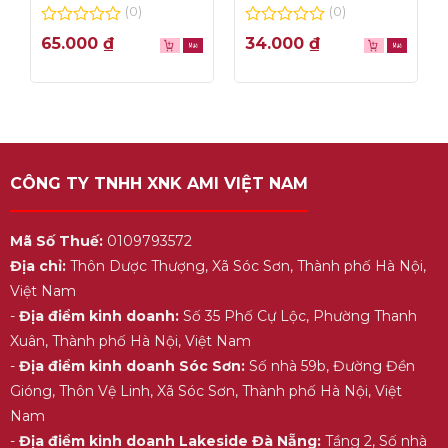
thơm ngon, túi lọc
– hộp 1L
(0)
(0)
tiện dụng
0
0
65.000
₫
34.000
₫
out
out
of
of
5
5
CÔNG TY TNHH XNK AMI VIỆT NAM
Mã Số Thuế:
0109793572
Địa chỉ:
Thôn Dược Thượng, Xã Sóc Sơn, Thành phố Hà Nội,
Việt Nam
-
Địa điểm kinh doanh:
Số 35 Phố Cự Lộc, Phường Thanh
Xuân, Thành phố Hà Nội, Việt Nam
-
Địa điểm kinh doanh Sóc Sơn:
Số nhà 59b, Đường Đền
Gióng, Thôn Vệ Linh, Xã Sóc Sơn, Thành phố Hà Nội, Việt
Nam
-
Địa điểm kinh doanh Lakeside Đà Nẵng:
Tầng 2, Số nhà