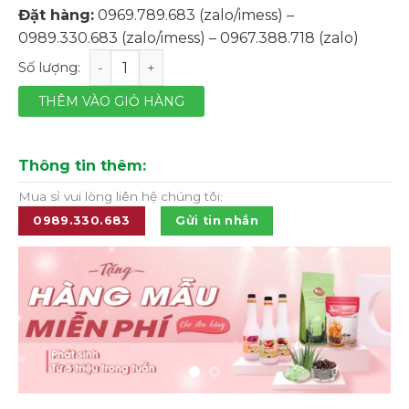
Đặt hàng:
0969.789.683 (zalo/imess) –
0989.330.683 (zalo/imess) – 0967.388.718 (zalo)
Táo đỏ sấy Red Jujube hiệu Econashine - lọ 90g số lượn
THÊM VÀO GIỎ HÀNG
Thông tin thêm:
Mua sỉ vui lòng liên hệ chúng tôi:
0989.330.683
Gửi tin nhắn