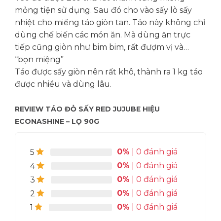
mỏng tiện sử dụng. Sau đó cho vào sấy lò sấy
nhiệt cho miếng táo giòn tan. Táo này không chỉ
dùng chế biến các món ăn. Mà dùng ăn trực
tiếp cũng giòn như bim bim, rất đượm vị và…
“bọn miệng”
Táo được sấy giòn nên rất khô, thành ra 1 kg táo
được nhiều và dùng lâu.
REVIEW TÁO ĐỎ SẤY RED JUJUBE HIỆU
ECONASHINE – LỌ 90G
0%
| 0 đánh giá
5
0%
| 0 đánh giá
4
0%
| 0 đánh giá
3
0%
| 0 đánh giá
2
0%
| 0 đánh giá
1