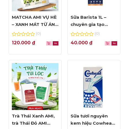
MATCHA AMI VỤ HÈ
Sữa Barista 1L –
– XANH MÁT TỪ ÁNH
chuyên gia tạo
NHÌN ĐẦU TIÊN
Foam đỉnh cao
(0)
(0)
0
0
120.000
₫
40.000
₫
out
out
of
of
5
5
Trà Thái Xanh AMI,
Sữa tươi nguyên
trà Thái Đỏ AMI
kem hiệu Cowhead