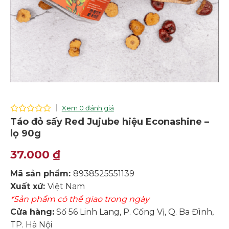
Xem 0 đánh giá
0
Táo đỏ sấy Red Jujube hiệu Econashine –
out
lọ 90g
of
5
37.000
₫
Mã sản phẩm:
8938525551139
Xuất xứ:
Việt Nam
*Sản phẩm có thể giao trong ngày
Cửa hàng:
Số 56 Linh Lang, P. Cống Vị, Q. Ba Đình,
TP. Hà Nội