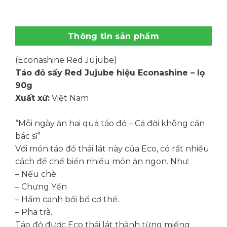
Thông tin sản phẩm
(Econashine Red Jujube)
Táo đỏ sấy Red Jujube hiệu Econashine – lọ
90g
Xuất xứ:
Việt Nam
“Mỗi ngày ăn hai quả táo đỏ – Cả đời không cần
bác sĩ”
Với món táo đỏ thái lát này của Eco, có rất nhiều
cách để chế biến nhiều món ăn ngon. Như:
– Nếu chè
– Chưng Yến
– Hầm canh bồi bổ cơ thể.
– Pha trà.
Táo đỏ được Eco thái lát thành từng miếng