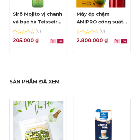
Sirô Mojito vị chanh
Máy ép chậm
và bạc hà Teisseire
AMIPRO công suất
70cl
150W – Màu đỏ
(0)
(0)
0
0
205.000
₫
2.800.000
₫
out
out
of
of
5
5
SẢN PHẨM ĐÃ XEM