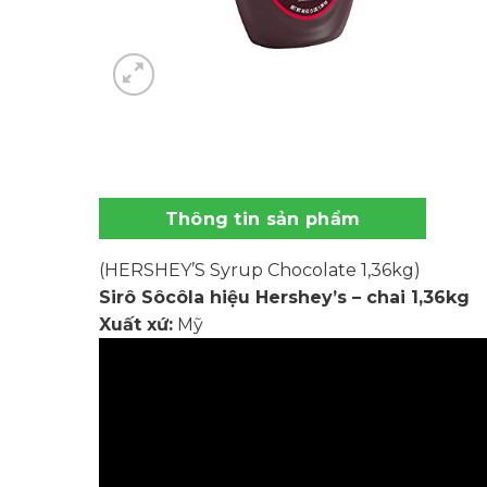
Thông tin sản phẩm
(HERSHEY’S Syrup Chocolate 1,36kg)
Sirô Sôcôla hiệu Hershey’s – chai 1,36kg
Xuất xứ:
Mỹ