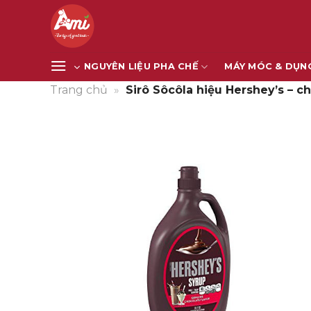
Bỏ
qua
nội
dung
NGUYÊN LIỆU PHA CHẾ
MÁY MÓC & DỤN
Trang chủ
»
Sirô Sôcôla hiệu Hershey’s – ch
Giảm giá!