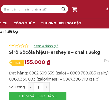
Tìm
kiếm:
G CỤ
CÔNG THỨC
THƯƠNG HIỆU NỔI BẬT
ai 1,36kg
Xem 0 đánh giá
0
Sirô Sôcôla hiệu Hershey’s – chai 1,36kg
out
of
17
Giá
Giá
155.000
₫
-8%
5
gốc
hiện
Đặt hàng: 0962.609.639 (zalo) – 0969.789.683 (zalo/i
là:
tại
0989.330.683 (zalo/imess) – 0967.388.718 (zalo)
170.000 ₫.
là:
Sirô Sôcôla hiệu Hershey's - chai 1,36kg số lượng
155.000 ₫.
THÊM VÀO GIỎ HÀNG