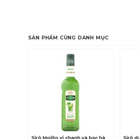
SẢN PHẨM CÙNG DANH MỤC
eire
Sirô Mojito vị chanh và bạc hà
Sirô d