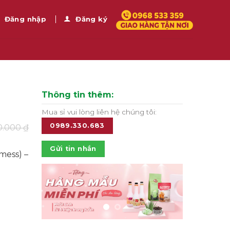
Đăng nhập
Đăng ký
Thông tin thêm:
Mua sỉ vui lòng liên hệ chúng tôi:
0989.330.683
0.000
₫
Gửi tin nhắn
mess) –