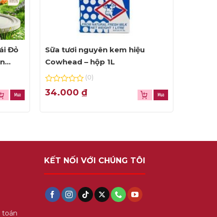
ái Đỏ
Sữa tươi nguyên kem hiệu
ện
Cowhead – hộp 1L
(0)
0
34.000
₫
out
of
5
KẾT NỐI VỚI CHÚNG TÔI
 toán