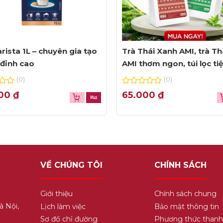
rista 1L – chuyên gia tạo
Trà Thái Xanh AMI, trà Th
đỉnh cao
AMI thơm ngon, túi lọc ti
dụng
(0)
(0)
0
000
₫
65.000
₫
out
of
5
VỀ CHÚNG TÔI
CHÍNH SÁCH
Giới thiệu
Chính sách chung
à Nội,
Lịch làm việc
Bảo mật thông tin
Sơ đồ chỉ đường
Phương thức thanh