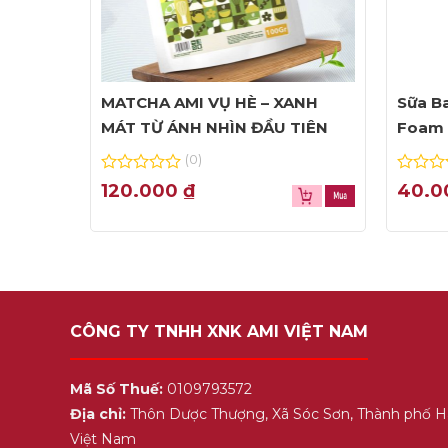
MATCHA AMI VỤ HÈ – XANH
Sữa Ba
MÁT TỪ ÁNH NHÌN ĐẦU TIÊN
Foam 
(0)
0
0
120.000
₫
40.
out
out
of
of
5
5
CÔNG TY TNHH XNK AMI VIỆT NAM
Mã Số Thuế:
0109793572
Địa chỉ:
Thôn Dược Thượng, Xã Sóc Sơn, Thành phố H
Việt Nam