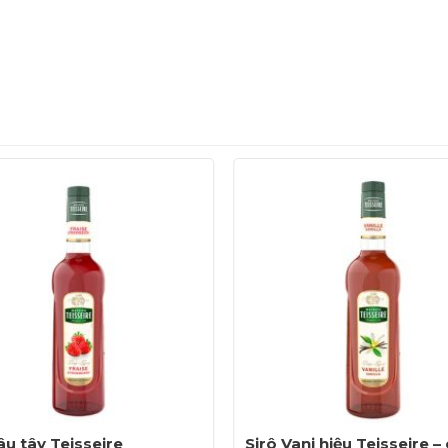
âu tây Teisseire
Sirô Vani hiệu Teisseire – 