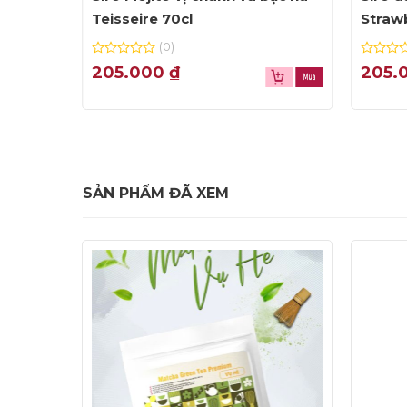
Teisseire 70cl
Strawb
(0)
0
0
205.000
₫
205.
out
out
of
of
5
5
SẢN PHẨM ĐÃ XEM