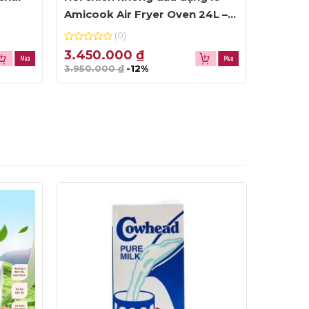
Amicook Air Fryer Oven 24L –
Aroma 
màu đen
(0)
0
0
3.450.000
₫
280.
out
out
3.950.000
₫
-12%
of
of
5
5