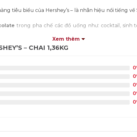
g tiêu biểu của Hershey’s – là nhãn hiệu nổi tiếng về S
colate
trong pha chế các đồ uống như: cocktail, sinh tố,
Xem thêm
HEY’S – CHAI 1,36KG
0
0
0
0
0