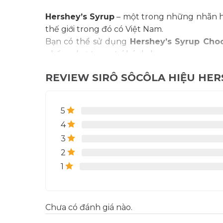
Hershey’s Syrup
– một trong những nhãn hàn
thế giới trong đó có Việt Nam.
Bạn có thể sử dụng
Hershey’s Syrup Cho
phẩm như: trang trí bánh, kem…
REVIEW SIRÔ SÔCÔLA HIỆU HERS
5
4
3
2
1
Chưa có đánh giá nào.