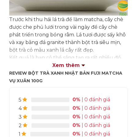
Trước khi thu hái lá trà để làm matcha, cây chè
được che phủ lưới trong vài ngày để cây chè
phát triển trong bóng râm. Lá tươi được sấy khô
và xay bằng đá granite thành bột trà siêu mịn,
bột trà có màu xanh lá cây rất đẹp.
Kết quả là bạn có thể sáng tạo ra rất nhiều đồ
ăn, thức uống từ bột trà xanh như: bánh, kem,
Xem thêm
chè, matcha latte, matcha smoothie hay các
REVIEW BỘT TRÀ XANH NHẬT BẢN FUJI MATCHA
món tráng miệng hấp dẫn khác.
VỤ XUÂN 100G
Kem Matcha Sorbet Parfait
0%
| 0 đánh giá
5
0%
| 0 đánh giá
4
0%
| 0 đánh giá
3
0%
| 0 đánh giá
2
0%
| 0 đánh giá
1