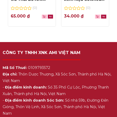
thơm ngon, túi lọc
– hộp 1L
(0)
(0)
tiện dụng
0
0
65.000
₫
34.000
₫
out
out
of
of
5
5
CÔNG TY TNHH XNK AMI VIỆT NAM
Trà xanh
khi uống có vị thanh, hậu ngọt với
cảm giác tỉnh táo, hồi phục sức khỏe. Xét về mặt
Mã Số Thuế:
0109793572
y học, trà xanh có rất nhiều tác dụng tốt đối với
Địa chỉ:
Thôn Dược Thượng, Xã Sóc Sơn, Thành phố Hà Nội,
sức khỏe con người như:
Việt Nam
– Ngăn ngừa bệnh ung thư
-
Địa điểm kinh doanh:
Số 35 Phố Cự Lộc, Phường Thanh
– Ngăn ngừa nguy cơ bệnh tiểu đường
Xuân, Thành phố Hà Nội, Việt Nam
– Ngăn cản sự lây nhiễm HIV
-
Địa điểm kinh doanh Sóc Sơn:
Số nhà 59b, Đường Đền
– Giảm cholesterol xấu, ngăn ngừa béo phì
Gióng, Thôn Vệ Linh, Xã Sóc Sơn, Thành phố Hà Nội, Việt
– Giúp xương chắc khỏe, giảm các chứng viêm
Nam
khớp