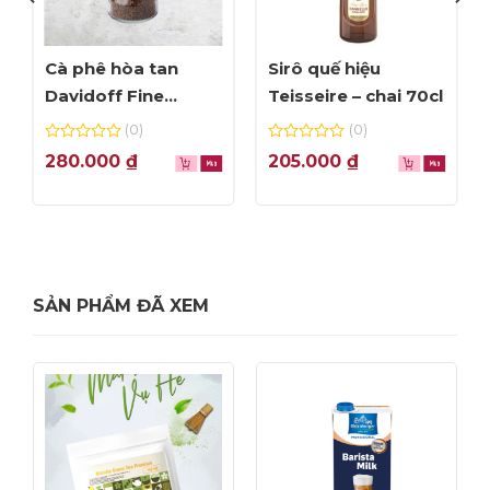
Cà phê hòa tan
Sirô quế hiệu
Davidoff Fine
Teisseire – chai 70cl
Aroma – lọ 100g
(0)
(0)
0
0
280.000
₫
205.000
₫
out
out
of
of
5
5
Sôcôla tươi trà xanh Matcha
SẢN PHẨM ĐÃ XEM