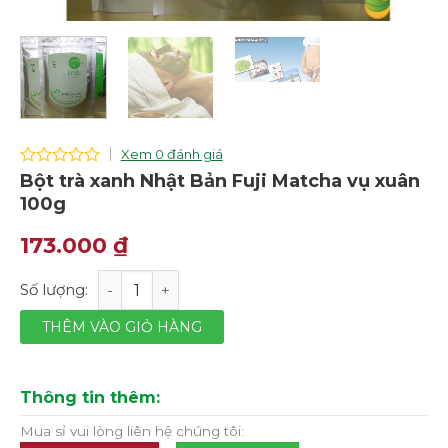
Xem 0 đánh giá
0
Bột trà xanh Nhật Bản Fuji Matcha vụ xuân
out
100g
of
5
173.000
₫
Bột trà xanh Nhật Bản Fuji Matcha vụ xuân 100g số lượn
THÊM VÀO GIỎ HÀNG
Thông tin thêm:
Mua sỉ vui lòng liên hệ chúng tôi: