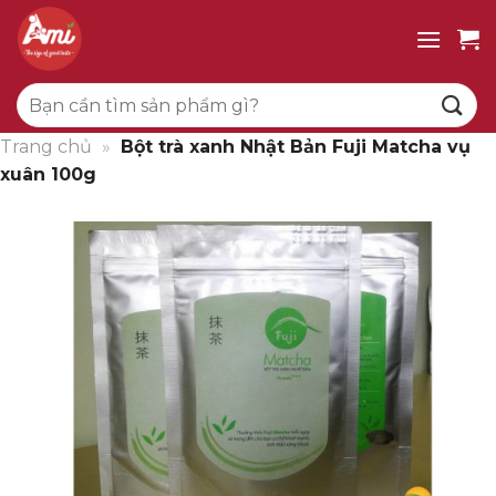
Bỏ
qua
nội
Tìm
dung
kiếm:
Trang chủ
»
Bột trà xanh Nhật Bản Fuji Matcha vụ
xuân 100g