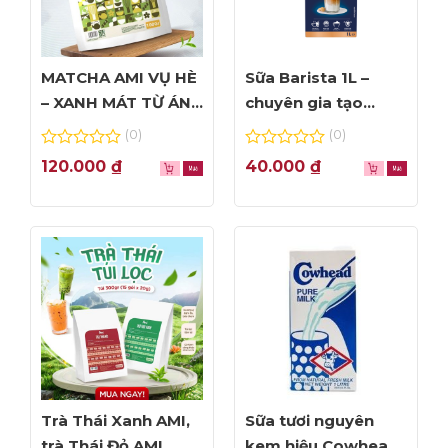
MATCHA AMI VỤ HÈ
Sữa Barista 1L –
– XANH MÁT TỪ ÁNH
chuyên gia tạo
NHÌN ĐẦU TIÊN
Foam đỉnh cao
(0)
(0)
0
0
120.000
₫
40.000
₫
out
out
of
of
5
5
Matcha Latte
Trà Thái Xanh AMI,
Sữa tươi nguyên
trà Thái Đỏ AMI
kem hiệu Cowhead