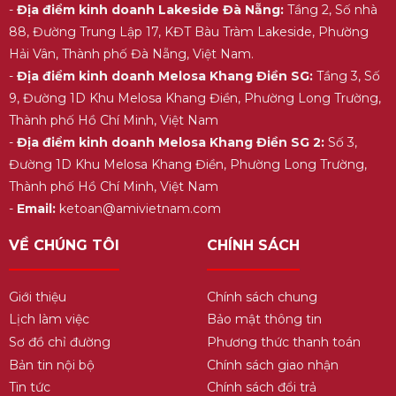
-
Địa điểm kinh doanh Lakeside Đà Nẵng:
Tầng 2, Số nhà
– Giảm thiểu tăng huyết áp
88, Đường Trung Lập 17, KĐT Bàu Tràm Lakeside, Phường
– Giúp cải thiện trí nhớ và bệnh Alzheimer
Hải Vân, Thành phố Đà Nẵng, Việt Nam.
– Giúp gan giải độc nhanh hơn, nhất là các độc
-
Địa điểm kinh doanh Melosa Khang Điền SG:
Tầng 3, Số
tố do uống rượu gây ra
9, Đường 1D Khu Melosa Khang Điền, Phường Long Trường,
– Ngăn chặn quá trình lão hóa của làn da
Thành phố Hồ Chí Minh, Việt Nam
– Sử dụng trà xanh cũng ngăn cản vi khuẩn gây
-
Địa điểm kinh doanh Melosa Khang Điền SG 2:
Số 3,
hôi miệng.
Đường 1D Khu Melosa Khang Điền, Phường Long Trường,
Ngoài ra, bột trà xanh Matcha còn có công dụng
Thành phố Hồ Chí Minh, Việt Nam
trong việc
làm đẹp da
hay
giảm cân
hiệu quả.
-
Email:
ketoan@amivietnam.com
VỀ CHÚNG TÔI
CHÍNH SÁCH
Giới thiệu
Chính sách chung
Lịch làm việc
Bảo mật thông tin
Sơ đồ chỉ đường
Phương thức thanh toán
Bản tin nội bộ
Chính sách giao nhận
Tin tức
Chính sách đổi trả