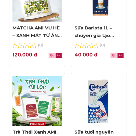
MATCHA AMI VỤ HÈ
Sữa Barista 1L –
– XANH MÁT TỪ ÁNH
chuyên gia tạo
NHÌN ĐẦU TIÊN
Foam đỉnh cao
(0)
(0)
0
0
120.000
₫
40.000
₫
out
out
of
of
5
5
Trà Thái Xanh AMI,
Sữa tươi nguyên