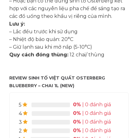
– Hoặc bạn có thể dùng sinh tố Osterberg kết
hợp với các nguyên liệu pha chế để sáng tạo ra
các đồ uống theo khẩu vị riêng của mình.
Lưu ý:
– Lắc đều trước khi sử dụng
– Nhiệt độ bảo quản: 20°C
– Giữ lạnh sau khi mở nắp (5-10°C)
Quy cách đóng thùng:
12 chai/ thùng
REVIEW SINH TỐ VIỆT QUẤT OSTERBERG
BLUEBERRY – CHAI 1L (NEW)
0%
| 0 đánh giá
5
0%
| 0 đánh giá
4
0%
| 0 đánh giá
3
0%
| 0 đánh giá
2