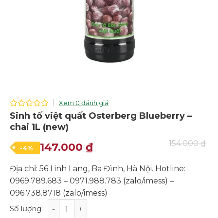
Xem 0 đánh giá
0
Sinh tố việt quất Osterberg Blueberry –
out
chai 1L (new)
of
5
154.000
₫
Giá
Giá
147.000
₫
-4%
gốc
hiện
Địa chỉ: 56 Linh Lang, Ba Đình, Hà Nội. Hotline:
là:
tại
0969.789.683 – 0971.988.783 (zalo/imess) –
154.000 ₫.
là:
096.738.8718 (zalo/imess)
147.000 ₫.
Sinh tố việt quất Osterberg Blueberry - chai 1L (new) s