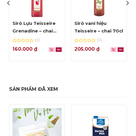
Sirô Lựu Teisseire
Sirô vani hiệu
Grenadine – chai
Teisseire – chai 70cl
70cl
(0)
(0)
0
0
160.000
₫
205.000
₫
out
out
of
of
5
5
SẢN PHẨM ĐÃ XEM