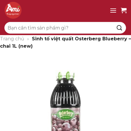
Bỏ
qua
nội
Tìm
dung
kiếm:
Trang chủ
»
Sinh tố việt quất Osterberg Blueberry –
chai 1L (new)
Giảm giá!