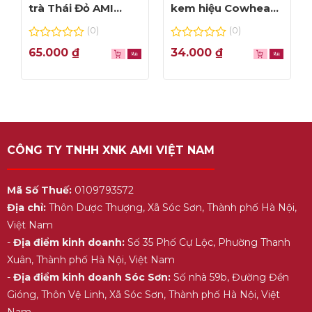
trà Thái Đỏ AMI
kem hiệu Cowhead
thơm ngon, túi lọc
– hộp 1L
(0)
(0)
tiện dụng
0
0
65.000
₫
34.000
₫
out
out
of
of
5
5
CÔNG TY TNHH XNK AMI VIỆT NAM
Mã Số Thuế:
0109793572
Địa chỉ:
Thôn Dược Thượng, Xã Sóc Sơn, Thành phố Hà Nội,
Việt Nam
-
Địa điểm kinh doanh:
Số 35 Phố Cự Lộc, Phường Thanh
Xuân, Thành phố Hà Nội, Việt Nam
-
Địa điểm kinh doanh Sóc Sơn:
Số nhà 59b, Đường Đền
Gióng, Thôn Vệ Linh, Xã Sóc Sơn, Thành phố Hà Nội, Việt
Nam