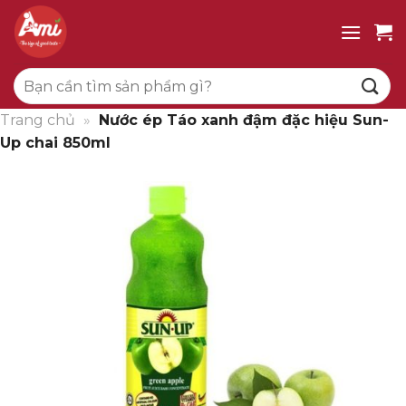
Bỏ
qua
nội
Tìm
dung
kiếm:
Trang chủ
»
Nước ép Táo xanh đậm đặc hiệu Sun-
Up chai 850ml