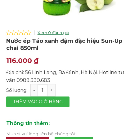
Xem 0 đánh giá
0
Nước ép Táo xanh đậm đặc hiệu Sun-Up
out
chai 850ml
of
5
116.000
₫
Địa chỉ: 56 Linh Lang, Ba Đình, Hà Nội. Hotline tư
vấn 0989.330.683
Nước ép Táo xanh đậm đặc hiệu Sun-Up chai 850ml số 
THÊM VÀO GIỎ HÀNG
Thông tin thêm:
Mua sỉ vui lòng liên hệ chúng tôi: