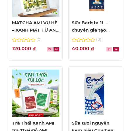
MATCHA AMI VỤ HÈ
Sữa Barista 1L –
– XANH MÁT TỪ ÁNH
chuyên gia tạo
NHÌN ĐẦU TIÊN
Foam đỉnh cao
(0)
(0)
0
0
120.000
₫
40.000
₫
out
out
of
of
5
5
Trà Thái Xanh AMI,
Sữa tươi nguyên
trà Thái Đỏ AMI
kem hiệu Cowhead