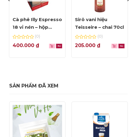
Cà phê Illy Espresso
Sirô vani hiệu
18 vỉ nén – hộp
Teisseire – chai 70cl
125gr
(0)
(0)
0
0
400.000
₫
205.000
₫
out
out
of
of
5
5
SẢN PHẨM ĐÃ XEM