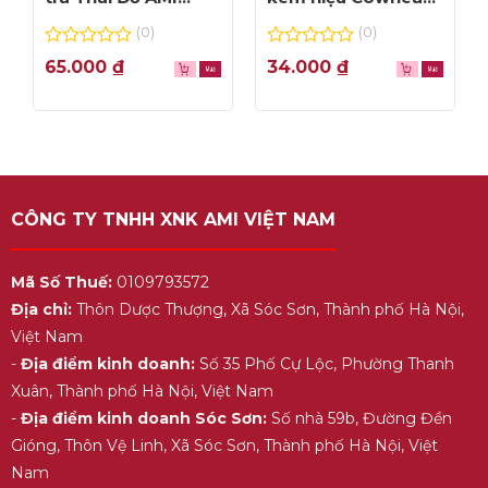
thơm ngon, túi lọc
– hộp 1L
(0)
(0)
tiện dụng
0
0
65.000
₫
34.000
₫
out
out
of
of
5
5
CÔNG TY TNHH XNK AMI VIỆT NAM
Mã Số Thuế:
0109793572
Địa chỉ:
Thôn Dược Thượng, Xã Sóc Sơn, Thành phố Hà Nội,
Việt Nam
-
Địa điểm kinh doanh:
Số 35 Phố Cự Lộc, Phường Thanh
Xuân, Thành phố Hà Nội, Việt Nam
-
Địa điểm kinh doanh Sóc Sơn:
Số nhà 59b, Đường Đền
Gióng, Thôn Vệ Linh, Xã Sóc Sơn, Thành phố Hà Nội, Việt
Nam