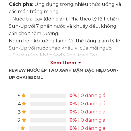
Cách pha:
Ứng dụng trong nhiều thức uống và
các món tráng miệng
– Nước trái cây (đơn giản): Pha theo tỷ lệ 1 phần
Sun-Up với 7 phần nước và khuấy đều, không
cần cho thêm đường.
Ngon hơn khi uống lạnh. Có thể tăng giảm tỷ lệ
Sun-Up với nước theo khẩu vị của mỗi người.
– Thức uống khác: Soda Pop, Iced Tea,
Smoothies, Yoghurt, Frozen, Cocktail, Mocktail.
Xem thêm
– Các món tráng miệng: Pastry Fillings, Ice
REVIEW NƯỚC ÉP TÁO XANH ĐẬM ĐẶC HIỆU SUN-
Cream Topping, Pastry Pie, Pudding & Jelly,
UP CHAI 850ML
Food Sauce & Dipping
0%
| 0 đánh giá
5
0%
| 0 đánh giá
4
0%
| 0 đánh giá
3
0%
| 0 đánh giá
2
0%
| 0 đánh giá
1