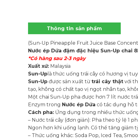
Thông tin sản phẩm
(Sun-Up Pineapple Fruit Juice Base Concent
Nước ép Dứa đậm đặc hiệu Sun-Up chai 
*Có hàng sau 2-3 ngày
Xuất xứ:
Malaysia
Sun-Up
là thức uống trái cây có hương vị tuyệ
Sun-Up
được sản xuất từ
trái cây thật
với t
tạo, không có chất tạo vị ngọt nhân tạo, khô
Một chai Sun-Up pha được hơn 7 lít nước trá
Enzym trong
Nước ép Dứa
có tác dụng hỗ tr
Cách pha:
Ứng dụng trong nhiều thức uống
– Nước trái cây (đơn giản): Pha theo tỷ lệ 
Ngon hơn khi uống lạnh. Có thể tăng giảm tỷ
– Thức uống khác: Soda Pop, Iced Tea, Smooth