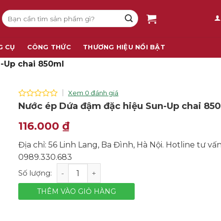
Tìm
kiếm:
G CỤ
CÔNG THỨC
THƯƠNG HIỆU NỔI BẬT
-Up chai 850ml
Xem 0 đánh giá
0
Nước ép Dứa đậm đặc hiệu Sun-Up chai 85
out
of
116.000
₫
5
Địa chỉ: 56 Linh Lang, Ba Đình, Hà Nội. Hotline tư vấ
0989.330.683
Nước ép Dứa đậm đặc hiệu Sun-Up chai 850ml số lượ
THÊM VÀO GIỎ HÀNG