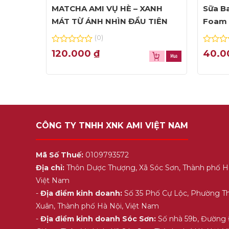
MATCHA AMI VỤ HÈ – XANH
Sữa Ba
MÁT TỪ ÁNH NHÌN ĐẦU TIÊN
Foam 
(0)
0
0
120.000
₫
40.
out
out
of
of
5
5
CÔNG TY TNHH XNK AMI VIỆT NAM
Mã Số Thuế:
0109793572
Địa chỉ:
Thôn Dược Thượng, Xã Sóc Sơn, Thành phố H
Việt Nam
-
Địa điểm kinh doanh:
Số 35 Phố Cự Lộc, Phường T
Xuân, Thành phố Hà Nội, Việt Nam
-
Địa điểm kinh doanh Sóc Sơn:
Số nhà 59b, Đường