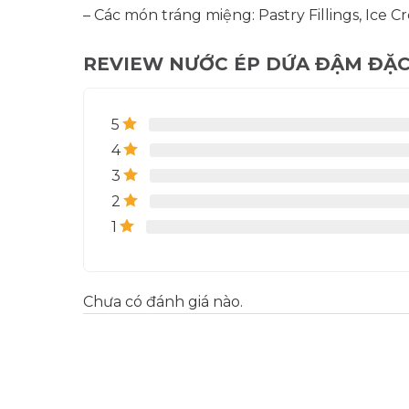
– Các món tráng miệng: Pastry Fillings, Ice 
REVIEW NƯỚC ÉP DỨA ĐẬM ĐẶC
5
4
3
2
1
Chưa có đánh giá nào.