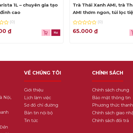
rista 1L – chuyên gia tạo
Trà Thái Xanh AMI, trà Th
đỉnh cao
AMI thơm ngon, túi lọc ti
dụng
(0)
(0)
0
000
₫
65.000
₫
out
of
5
VỀ CHÚNG TÔI
CHÍNH SÁCH
Giới thiệu
Chính sách chung
à Nội,
Lịch làm việc
Bảo mật thông tin
Sơ đồ chỉ đường
Phương thức thanh
hanh
Bản tin nội bộ
Chính sách giao nh
Tin tức
Chính sách đổi trả
 Đền