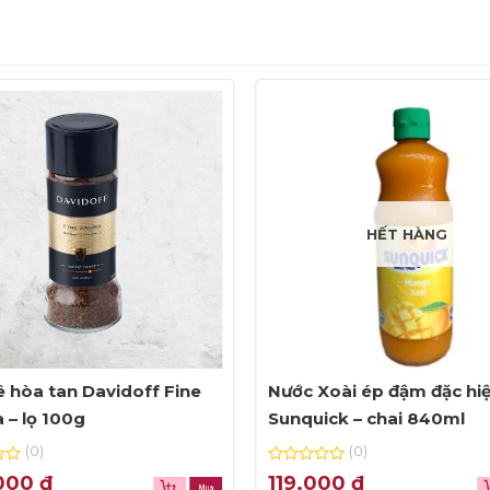
HẾT HÀNG
 hòa tan Davidoff Fine
Nước Xoài ép đậm đặc hi
 – lọ 100g
Sunquick – chai 840ml
(0)
(0)
0
000
₫
119.000
₫