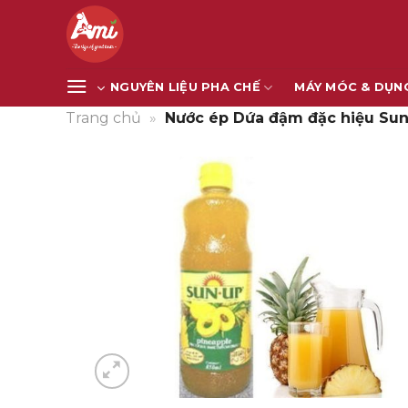
Bỏ
qua
nội
dung
NGUYÊN LIỆU PHA CHẾ
MÁY MÓC & DỤN
Trang chủ
»
Nước ép Dứa đậm đặc hiệu Sun