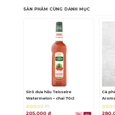
SẢN PHẨM CÙNG DANH MỤC
 Rich
Sirô dưa hấu Teisseire
Cà phê
Watermelon – chai 70cl
Aroma
(0)
0
0
205.000
₫
280.