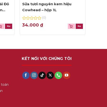
ái Đỏ
Sữa tươi nguyên kem hiệu
ện
Cowhead – hộp 1L
(0)
0
34.000
₫
out
of
5
KẾT NỐI VỚI CHÚNG TÔI
 toán
ận