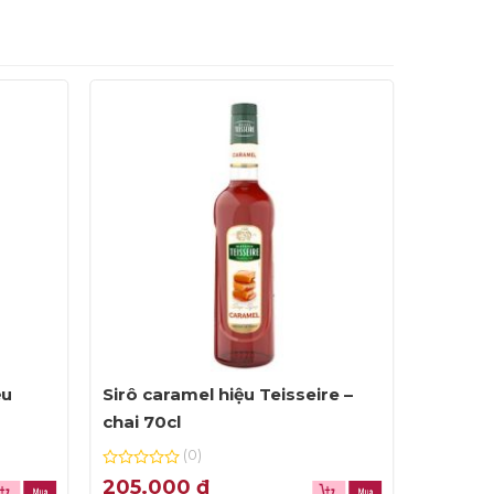
ệu
Sirô caramel hiệu Teisseire –
Sirô ca
chai 70cl
chai 70
(0)
0
0
205.000
₫
205.