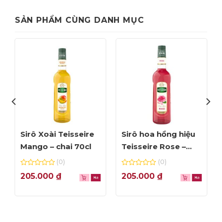
SẢN PHẨM CÙNG DANH MỤC
Sirô Xoài Teisseire
Sirô hoa hồng hiệu
Mango – chai 70cl
Teisseire Rose –
chai 70cl
(0)
(0)
0
0
205.000
₫
205.000
₫
out
out
of
of
5
5