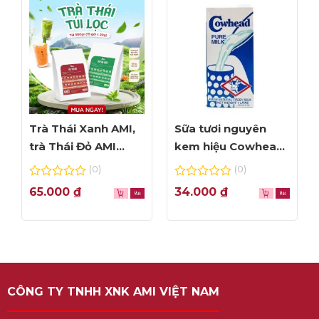
Trà Thái Xanh AMI,
Sữa tươi nguyên
trà Thái Đỏ AMI
kem hiệu Cowhead
thơm ngon, túi lọc
– hộp 1L
(0)
(0)
tiện dụng
0
0
65.000
₫
34.000
₫
out
out
of
of
5
5
CÔNG TY TNHH XNK AMI VIỆT NAM