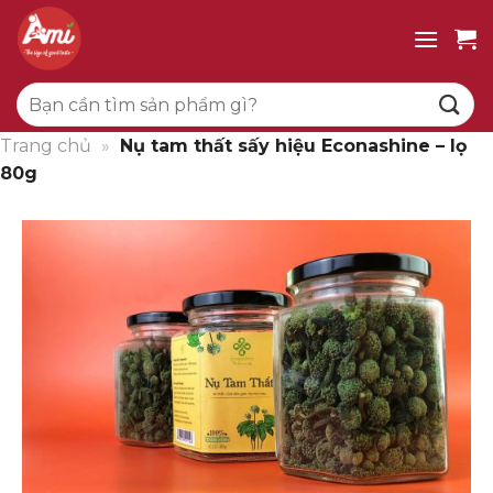
Bỏ
qua
nội
Tìm
dung
kiếm:
Trang chủ
»
Nụ tam thất sấy hiệu Econashine – lọ
80g