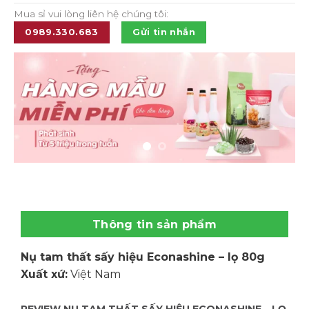
Mua sỉ vui lòng liên hệ chúng tôi:
0989.330.683
Gửi tin nhắn
Thông tin sản phẩm
Nụ tam thất sấy hiệu Econashine – lọ 80g
Xuất xứ:
Việt Nam
REVIEW NỤ TAM THẤT SẤY HIỆU ECONASHINE – LỌ