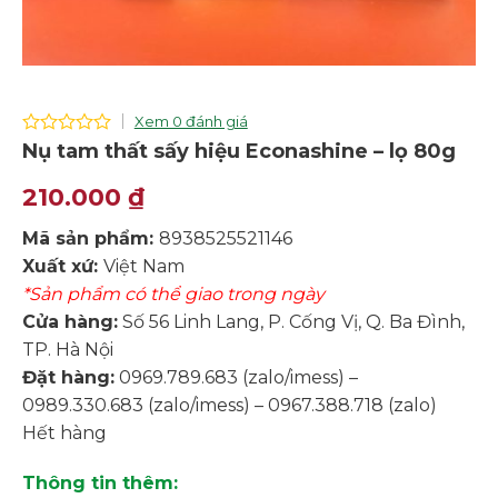
Xem 0 đánh giá
0
Nụ tam thất sấy hiệu Econashine – lọ 80g
out
of
210.000
₫
5
Mã sản phẩm:
8938525521146
Xuất xứ:
Việt Nam
*Sản phẩm có thể giao trong ngày
Cửa hàng:
Số 56 Linh Lang, P. Cống Vị, Q. Ba Đình,
TP. Hà Nội
Đặt hàng:
0969.789.683 (zalo/imess) –
0989.330.683 (zalo/imess) – 0967.388.718 (zalo)
Hết hàng
Thông tin thêm: