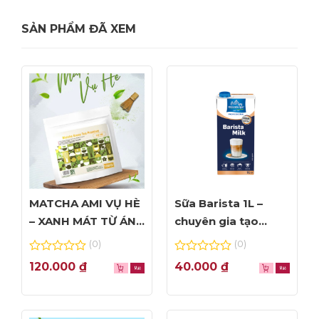
SẢN PHẨM ĐÃ XEM
MATCHA AMI VỤ HÈ
Sữa Barista 1L –
– XANH MÁT TỪ ÁNH
chuyên gia tạo
NHÌN ĐẦU TIÊN
Foam đỉnh cao
(0)
(0)
0
0
120.000
₫
40.000
₫
out
out
of
of
5
5