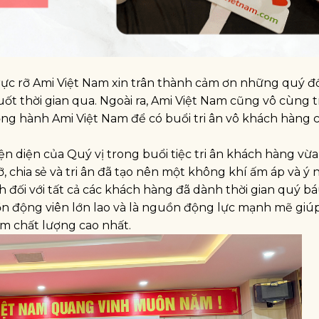
ực rỡ Ami Việt Nam xin trân thành cảm ơn những quý đối
ốt thời gian qua. Ngoài ra, Ami Việt Nam cũng vô cùng t
ồng hành Ami Việt Nam để có buổi tri ân vô khách hàng
iện diện của Quý vị trong buổi tiệc tri ân khách hàng vừa
ỡ, chia sẻ và tri ân đã tạo nên một không khí ấm áp và ý 
 đối với tất cả các khách hàng đã dành thời gian quý b
uồn động viên lớn lao và là nguồn động lực mạnh mẽ giú
ẩm chất lượng cao nhất.