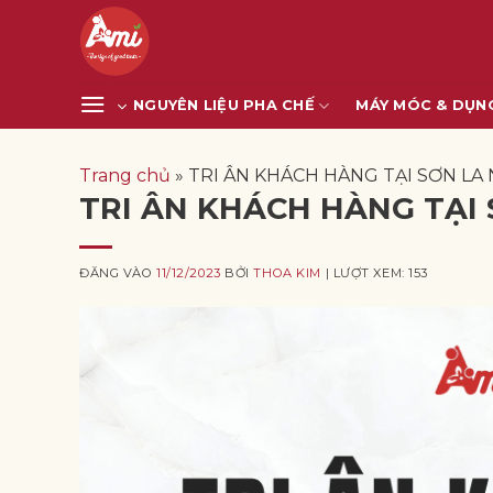
Bỏ
qua
nội
dung
NGUYÊN LIỆU PHA CHẾ
MÁY MÓC & DỤN
Trang chủ
»
TRI ÂN KHÁCH HÀNG TẠI SƠN LA 
TRI ÂN KHÁCH HÀNG TẠI 
ĐĂNG VÀO
11/12/2023
BỞI
THOA KIM
| LƯỢT XEM: 153