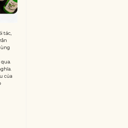
 tác,
rân
 cùng
 qua.
nghĩa.
áu của
p