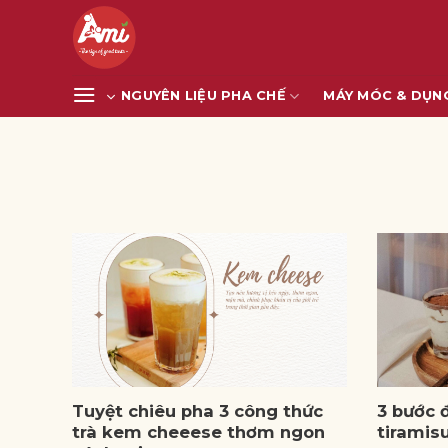
Bỏ
qua
nội
dung
NGUYÊN LIỆU PHA CHẾ
MÁY MÓC & DỤN
Tuyệt chiêu pha 3 công thức
3 bước 
trà kem cheeese thơm ngon
tiramis