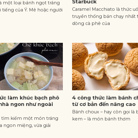
Starbuck
là một loại bánh ngọt tráng
Caramel Macchiato là thức u
 tiếng của Ý. Mê hoặc người
truyền thống bán chạy nhất 
dòng cà phê của
ức làm khúc bạch phô
4 công thức làm bánh c
 nhà ngon như ngoài
từ cơ bản đến nâng cao
Bánh choux – hay còn gọi là 
 tìm kiếm một món tráng
kem – là món bánh thơm
 ngon miệng, vừa giải