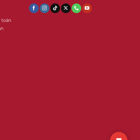
 toán
ận