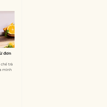
từ đơn
chế trà
a mình