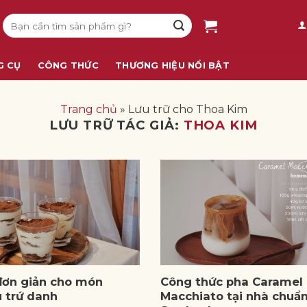
Tìm
kiếm:
G CỤ
CÔNG THỨC
THƯƠNG HIỆU NỔI BẬT
Trang chủ
»
Lưu trữ cho Thoa Kim
LƯU TRỮ TÁC GIẢ:
THOA KIM
đơn giản cho món
Công thức pha Caramel
u trứ danh
Macchiato tại nhà chuẩn