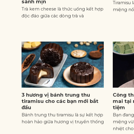
sánh mịn
Tiramisu 
Trà kem cheese là thức uống kết hợp
miệng nổi
độc đáo giữa các dòng trà và
3 hương vị bánh trung thu
Công th
tiramisu cho các bạn mới bắt
mai tại
đầu
tiệm
Bánh trung thu tiramisu là sự kết hợp
Bạn đang
hoàn hảo giữa hương vị truyền thống
miệng vừa
nhiệt cho