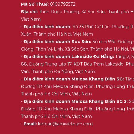
Mã Số Thuế:
0109793572
Địa chỉ:
Thôn Dược Thượng, Xã Sóc Sơn, Thành phố H
Việt Nam
-
Địa điểm kinh doanh:
Số 35 Phố Cự Lộc, Phường T
Xuân, Thành phố Hà Nội, Việt Nam
-
Địa điểm kinh doanh Sóc Sơn:
Số nhà 59b, Đường
Gióng, Thôn Vệ Linh, Xã Sóc Sơn, Thành phố Hà Nội, 
-
Địa điểm kinh doanh Lakeside Đà Nẵng:
Tầng 2, 
88, Đường Trung Lập 17, KĐT Bàu Tràm Lakeside, Ph
Vân, Thành phố Đà Nẵng, Việt Nam.
-
Địa điểm kinh doanh Melosa Khang Điền SG:
Tầng
Đường 1D Khu Melosa Khang Điền, Phường Long Trư
Thành phố Hồ Chí Minh, Việt Nam
-
Địa điểm kinh doanh Melosa Khang Điền SG 2:
Số
Đường 1D Khu Melosa Khang Điền, Phường Long Trư
Thành phố Hồ Chí Minh, Việt Nam
-
Email:
ketoan@amivietnam.com