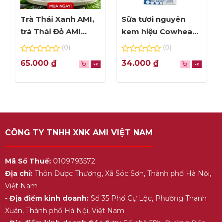
Trà Thái Xanh AMI,
Sữa tươi nguyên
trà Thái Đỏ AMI
kem hiệu Cowhead
thơm ngon, túi lọc
– hộp 1L
(0)
(0)
tiện dụng
0
0
65.000
₫
34.000
₫
out
out
of
of
5
5
CÔNG TY TNHH XNK AMI VIỆT NAM
Mã Số Thuế:
0109793572
Địa chỉ:
Thôn Dược Thượng, Xã Sóc Sơn, Thành phố Hà Nội,
Việt Nam
-
Địa điểm kinh doanh:
Số 35 Phố Cự Lộc, Phường Thanh
Xuân, Thành phố Hà Nội, Việt Nam