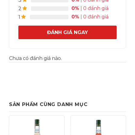
3
– Kết hợp tinh tế với Trà, Cà phê
0%
| 0 đánh giá
2
– Thêm hương vị mới lạ cho các món Smoothie,
0%
| 0 đánh giá
1
Đá xay
– Đem lại sự trải nghiệm độc đáo với các công
ĐÁNH GIÁ NGAY
thức Cocktails, Mocktails..
Chưa có đánh giá nào.
SẢN PHẨM CÙNG DANH MỤC
Giảm giá!
Giảm giá!