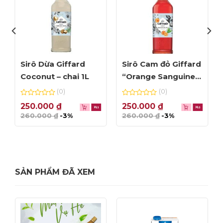
Sirô Dừa Giffard
Sirô Cam đỏ Giffard
Coconut – chai 1L
“Orange Sanguine”-
chai 1L
(0)
(0)
0
0
250.000
₫
250.000
₫
out
out
260.000
₫
-3%
260.000
₫
-3%
of
of
5
5
SẢN PHẨM ĐÃ XEM