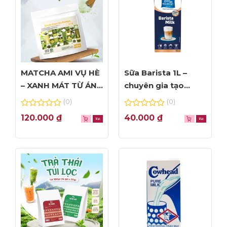
MATCHA AMI VỤ HÈ
Sữa Barista 1L –
– XANH MÁT TỪ ÁNH
chuyên gia tạo
NHÌN ĐẦU TIÊN
Foam đỉnh cao
(0)
(0)
0
0
120.000
₫
40.000
₫
out
out
of
of
5
5