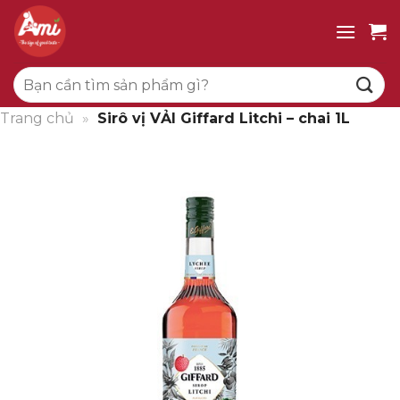
Bỏ
qua
nội
Tìm
dung
kiếm:
Trang chủ
»
Sirô vị VẢI Giffard Litchi – chai 1L
Giảm giá!