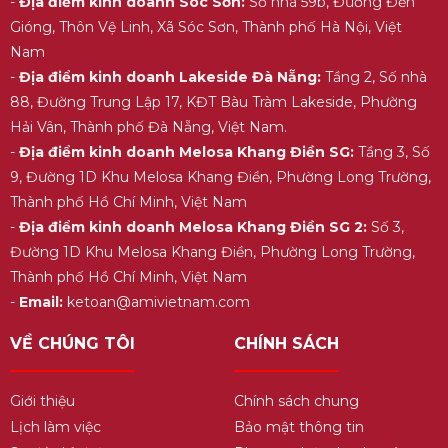
-
Địa điểm kinh doanh Sóc Sơn:
Số nhà 59b, Đường Đền
Gióng, Thôn Vệ Linh, Xã Sóc Sơn, Thành phố Hà Nội, Việt
Nam
-
Địa điểm kinh doanh Lakeside Đà Nẵng:
Tầng 2, Số nhà
88, Đường Trung Lập 17, KĐT Bàu Tràm Lakeside, Phường
Hải Vân, Thành phố Đà Nẵng, Việt Nam.
-
Địa điểm kinh doanh Melosa Khang Điền SG:
Tầng 3, Số
9, Đường 1D Khu Melosa Khang Điền, Phường Long Trường,
Thành phố Hồ Chí Minh, Việt Nam
-
Địa điểm kinh doanh Melosa Khang Điền SG 2:
Số 3,
Đường 1D Khu Melosa Khang Điền, Phường Long Trường,
Thành phố Hồ Chí Minh, Việt Nam
-
Email:
ketoan@amivietnam.com
VỀ CHÚNG TÔI
CHÍNH SÁCH
Giới thiệu
Chính sách chung
Lịch làm việc
Bảo mật thông tin