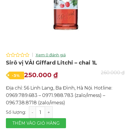
Xem 0 đánh giá
0
Sirô vị VẢI Giffard Litchi – chai 1L
out
of
260.000
₫
Giá
Giá
250.000
₫
-3%
5
gốc
hiện
Địa chỉ: 56 Linh Lang, Ba Đình, Hà Nội. Hotline:
là:
tại
0969.789.683 – 0971.988.783 (zalo/imess) –
260.000 ₫.
là:
096.738.8718 (zalo/imess)
250.000 ₫.
Sirô vị VẢI Giffard Litchi - chai 1L số lượng
THÊM VÀO GIỎ HÀNG