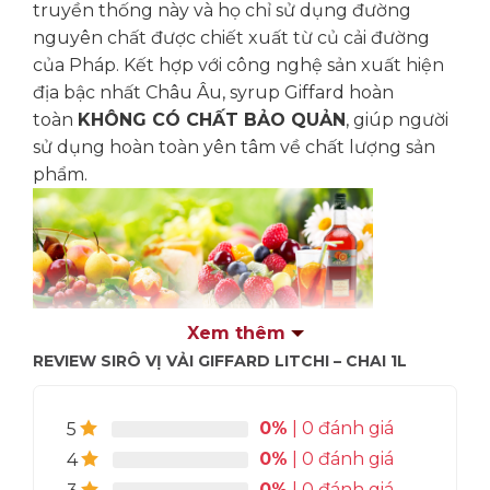
truyền thống này và họ chỉ sử dụng đường
nguyên chất được chiết xuất từ củ cải đường
của Pháp. Kết hợp với công nghệ sản xuất hiện
địa bậc nhất Châu Âu, syrup Giffard hoàn
toàn
KHÔNG CÓ CHẤT BẢO QUẢN
, giúp người
sử dụng hoàn toàn yên tâm về chất lượng sản
phẩm.
Xem thêm
Với hơn 70 hương vị syrup từ các hương vị cổ
REVIEW SIRÔ VỊ VẢI GIFFARD LITCHI – CHAI 1L
điển như Dâu, Đào, Vanilla, Caramel … đến các
hương vị độc đáo và sáng tạo như Hạt dẻ cười,
Kẹo bông gòn, Hoa Bergamot …, Syrup GIFFARD
0%
| 0 đánh giá
5
mang đến cho bạn sự sáng tạo không giới hạn
0%
| 0 đánh giá
4
trong pha chế:
0%
| 0 đánh giá