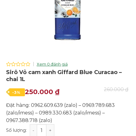
Xem 0 đánh giá
0
Sirô Vỏ cam xanh Giffard Blue Curacao –
out
chai 1L
of
5
260.000
₫
Giá
Giá
250.000
₫
-3%
gốc
hiện
Đặt hàng: 0962.609.639 (zalo) – 0969.789.683
là:
tại
(zalo/imess) – 0989.330.683 (zalo/imess) –
260.000 ₫.
là:
0967.388.718 (zalo)
250.000 ₫.
Sirô Vỏ cam xanh Giffard Blue Curacao - chai 1L số lượn