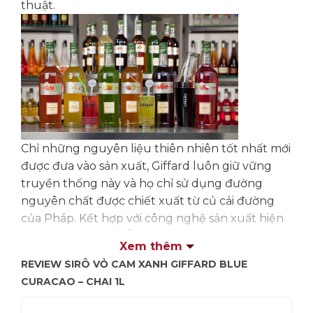
thuật.
Chỉ những nguyên liệu thiên nhiên tốt nhất mới
được đưa vào sản xuất, Giffard luôn giữ vững
truyền thống này và họ chỉ sử dụng đường
nguyên chất được chiết xuất từ củ cải đường
của Pháp. Kết hợp với công nghệ sản xuất hiện
địa bậc nhất Châu Âu, syrup Giffard hoàn toàn
Xem thêm
KHÔNG CÓ CHẤT BẢO QUẢN
, giúp người sử
REVIEW SIRÔ VỎ CAM XANH GIFFARD BLUE
dụng hoàn toàn yên tâm về chất lượng sản
CURACAO – CHAI 1L
phẩm.