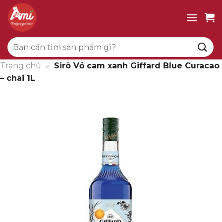
Bỏ
qua
nội
Tìm
dung
kiếm:
Trang chủ
»
Sirô Vỏ cam xanh Giffard Blue Curacao
– chai 1L
Giảm giá!