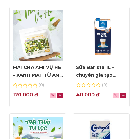
MATCHA AMI VỤ HÈ
Sữa Barista 1L –
– XANH MÁT TỪ ÁNH
chuyên gia tạo
NHÌN ĐẦU TIÊN
Foam đỉnh cao
(0)
(0)
0
0
120.000
₫
40.000
₫
out
out
of
of
5
5