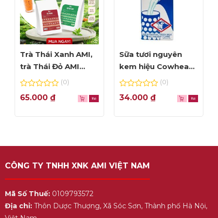
Trà Thái Xanh AMI,
Sữa tươi nguyên
trà Thái Đỏ AMI
kem hiệu Cowhead
thơm ngon, túi lọc
– hộp 1L
(0)
(0)
tiện dụng
0
0
65.000
₫
34.000
₫
out
out
of
of
5
5
CÔNG TY TNHH XNK AMI VIỆT NAM
Mã Số Thuế:
0109793572
Địa chỉ:
Thôn Dược Thượng, Xã Sóc Sơn, Thành phố Hà Nội,
Việt Nam