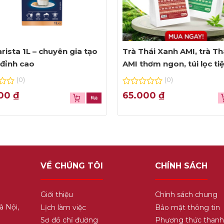
rista 1L – chuyên gia tạo
Trà Thái Xanh AMI, trà Th
đỉnh cao
AMI thơm ngon, túi lọc ti
dụng
(0)
(0)
0
000
₫
65.000
₫
out
of
5
VỀ CHÚNG TÔI
CHÍNH SÁCH
Giới thiệu
Chính sách chung
à Nội,
Lịch làm việc
Bảo mật thông tin
Sơ đồ chỉ đường
Phương thức thanh