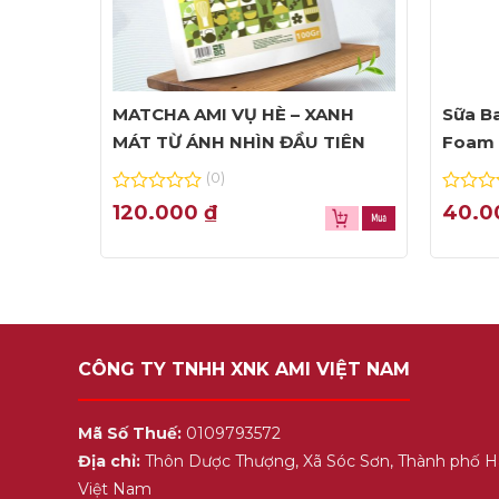
MATCHA AMI VỤ HÈ – XANH
Sữa Ba
MÁT TỪ ÁNH NHÌN ĐẦU TIÊN
Foam 
(0)
0
0
120.000
₫
40.
out
out
of
of
5
5
CÔNG TY TNHH XNK AMI VIỆT NAM
Mã Số Thuế:
0109793572
Địa chỉ:
Thôn Dược Thượng, Xã Sóc Sơn, Thành phố H
Việt Nam