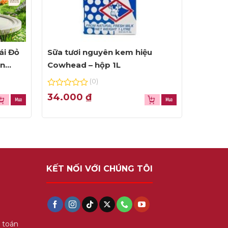
ái Đỏ
Sữa tươi nguyên kem hiệu
ện
Cowhead – hộp 1L
(0)
0
34.000
₫
out
of
5
KẾT NỐI VỚI CHÚNG TÔI
 toán