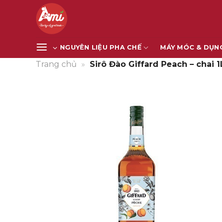
Bỏ
qua
nội
dung
NGUYÊN LIỆU PHA CHẾ
MÁY MÓC & DỤN
Trang chủ
»
Sirô Đào Giffard Peach – chai 1
Giảm giá!