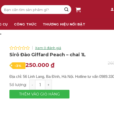
Tìm
kiếm:
G CỤ
CÔNG THỨC
THƯƠNG HIỆU NỔI BẬT
L
Xem 0 đánh giá
0
Sirô Đào Giffard Peach – chai 1L
out
of
26
Giá
Giá
250.000
₫
-3%
5
gốc
hiện
Địa chỉ: 56 Linh Lang, Ba Đình, Hà Nội. Hotline tư vấn 0989.33
là:
tại
Sirô Đào Giffard Peach - chai 1L số lượng
260.000 ₫.
là:
250.000 ₫.
THÊM VÀO GIỎ HÀNG