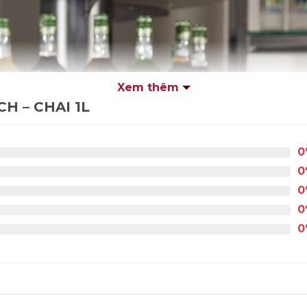
Xem thêm
H – CHAI 1L
0
0
0
0
0