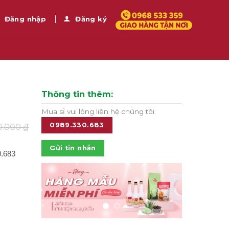
Đăng nhập
Đăng ký
Thông tin thêm:
Mua sỉ vui lòng liên hệ chúng tôi:
0989.330.683
0.000
₫
Gửi tin nhắn
0.683