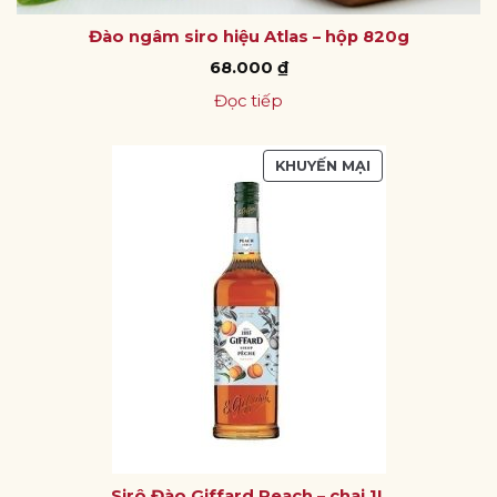
Đào ngâm siro hiệu Atlas – hộp 820g
68.000
₫
Đọc tiếp
SẢN
KHUYẾN MẠI
PHẨM
ĐANG
GIẢM
GIÁ
Sirô Đào Giffard Peach – chai 1L