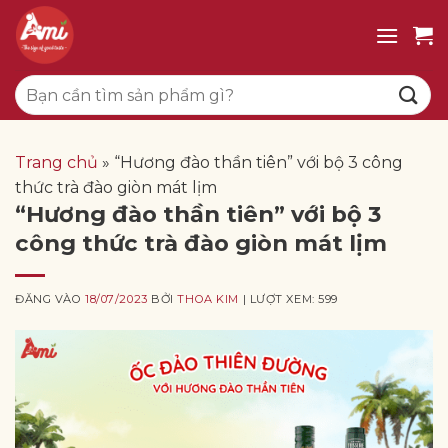
Bỏ
qua
nội
Tìm
dung
kiếm:
Trang chủ
»
“Hương đào thần tiên” với bộ 3 công
thức trà đào giòn mát lịm
“Hương đào thần tiên” với bộ 3
công thức trà đào giòn mát lịm
ĐĂNG VÀO
18/07/2023
BỞI
THOA KIM
| LƯỢT XEM: 599