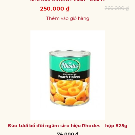
Giá
Giá
250.000
₫
260.000
₫
gốc
hiện
là:
tại
Thêm vào giỏ hàng
260.000 ₫.
là:
250.000 ₫.
Đào tươi bổ đôi ngâm siro hiệu Rhodes – hộp 825g
74.000
₫