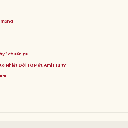
ỏ mọng
thy” chuẩn gu
to Nhiệt Đới Từ Mứt Ami Fruity
Nam