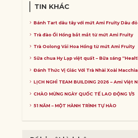
TIN KHÁC
Bánh Tart dâu tây với mứt Ami Fruity Dâu đ
Trà đào Ổi Hồng bắt mắt từ mứt Ami Fruity
Trà Oolong Vải Hoa Hồng từ mứt Ami Fruity
Sữa chua Hy Lạp việt quất – Bữa sáng “Heal
Đánh Thức Vị Giác Với Trà Nhài Xoài Macchia
LỊCH NGHỈ TEAM BUILDING 2026 – Ami Việt 
CHÀO MỪNG NGÀY QUỐC TẾ LAO ĐỘNG 1/5
51 NĂM – MỘT HÀNH TRÌNH TỰ HÀO