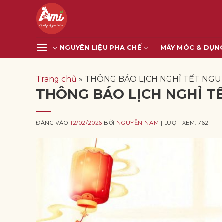
Bỏ
qua
nội
dung
NGUYÊN LIỆU PHA CHẾ
MÁY MÓC & DỤN
Trang chủ
»
THÔNG BÁO LỊCH NGHỈ TẾT NGU
THÔNG BÁO LỊCH NGHỈ T
ĐĂNG VÀO
12/02/2026
BỞI
NGUYỄN NAM
| LƯỢT XEM: 762