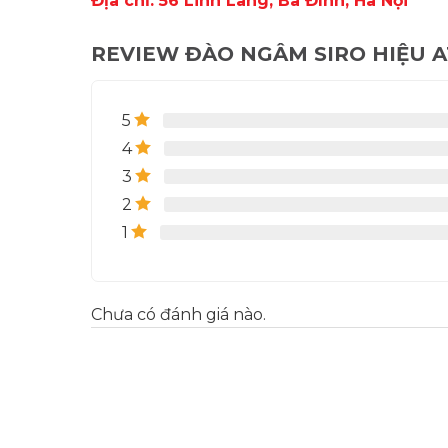
Địa chỉ: 56 Linh Lang, Ba Đình, Hà Nội
REVIEW ĐÀO NGÂM SIRO HIỆU A
5
4
3
2
1
Chưa có đánh giá nào.