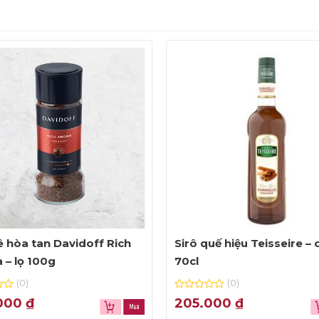
 hòa tan Davidoff Rich
Sirô quế hiệu Teisseire – 
 – lọ 100g
70cl
(0)
(0)
0
000
₫
205.000
₫
out