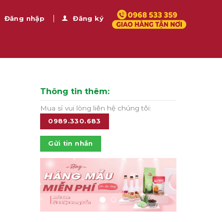
Đăng nhập
Đăng ký
Thông tin thêm:
Mua sỉ vui lòng liên hệ chúng tôi:
0989.330.683
Gửi tin nhắn