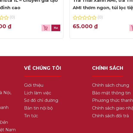
rista 1L – chuyên gia tạo
Trà Thái Xanh AMI, trà Th
đỉnh cao
AMI thơm ngon, túi lọc ti
dụng
(0)
(0)
0
000
₫
65.000
₫
out
of
5
VỀ CHÚNG TÔI
CHÍNH SÁCH
Giới thiệu
Chính sách chung
à Nội,
Lịch làm việc
Bảo mật thông tin
Sơ đồ chỉ đường
Phương thức thanh
hanh
Bản tin nội bộ
Chính sách giao nh
Tin tức
Chính sách đổi trả
 Đền
Việt Nam