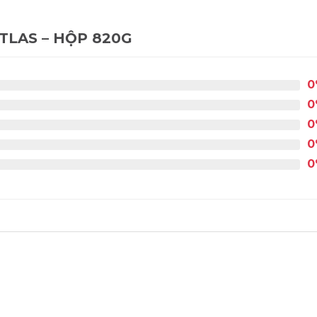
TLAS – HỘP 820G
0
0
0
0
0