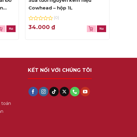
ái Đỏ
Sữa tươi nguyên kem hiệu
ện
Cowhead – hộp 1L
(0)
0
34.000
₫
out
of
5
KẾT NỐI VỚI CHÚNG TÔI
 toán
ận