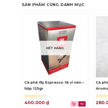
SẢN PHẨM CÙNG DANH MỤC
HẾT HÀNG
go –
Cà phê Illy Espresso 18 vỉ nén –
Cà phê
hộp 125gr
Aroma
(0)
0
0
400.000
₫
280.
out
out