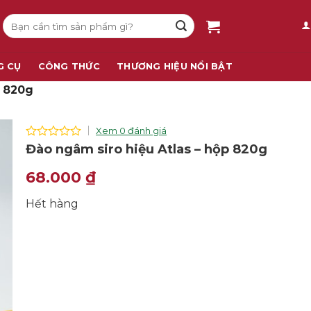
Tìm
kiếm:
G CỤ
CÔNG THỨC
THƯƠNG HIỆU NỔI BẬT
p 820g
Xem 0 đánh giá
0
Đào ngâm siro hiệu Atlas – hộp 820g
out
of
68.000
₫
5
Hết hàng