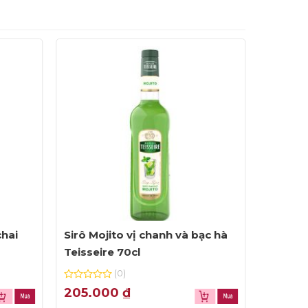
chai
Sirô Mojito vị chanh và bạc hà
Sirô Vi
Teisseire 70cl
Blueber
(0)
0
0
205.000
₫
205.
out
out