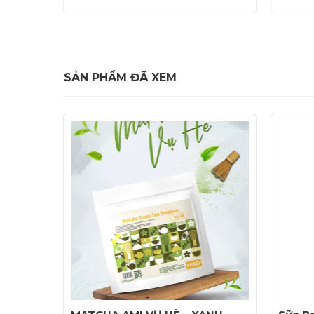
of
of
5
5
SẢN PHẨM ĐÃ XEM