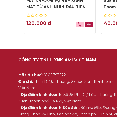
MATCHA AMI VỤ HÈ – XANH
Sữa Ba
MÁT TỪ ÁNH NHÌN ĐẦU TIÊN
Foam 
(0)
0
0
120.000
₫
40.
out
out
of
of
5
5
CÔNG TY TNHH XNK AMI VIỆT NAM
Mã Số Thuế:
0109793572
Địa chỉ:
Thôn Dược Thượng, Xã Sóc Sơn, Thành phố H
Việt Nam
-
Địa điểm kinh doanh:
Số 35 Phố Cự Lộc, Phường T
Xuân, Thành phố Hà Nội, Việt Nam
-
Địa điểm kinh doanh Sóc Sơn:
Số nhà 59b, Đường
Gióng, Thôn Vệ Linh, Xã Sóc Sơn, Thành phố Hà Nội, 