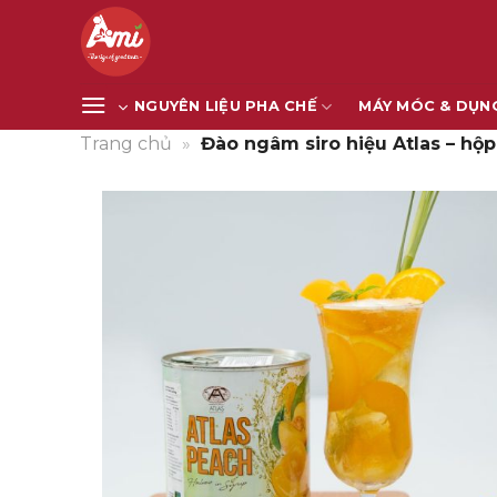
Bỏ
qua
nội
dung
NGUYÊN LIỆU PHA CHẾ
MÁY MÓC & DỤN
Trang chủ
»
Đào ngâm siro hiệu Atlas – hộ