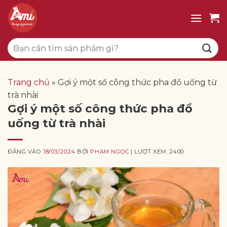
Bỏ
qua
nội
Tìm
dung
kiếm:
Trang chủ
»
Gợi ý một số công thức pha đồ uống từ
trà nhài
Gợi ý một số công thức pha đồ
uống từ trà nhài
ĐĂNG VÀO
18/03/2024
BỞI
PHẠM NGỌC
| LƯỢT XEM: 2400