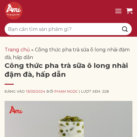
Bỏ
qua
nội
Tìm
dung
kiếm:
Trang chủ
»
Công thức pha trà sữa ô long nhài đậm
đà, hấp dẫn
Công thức pha trà sữa ô long nhài
đậm đà, hấp dẫn
ĐĂNG VÀO
15/03/2024
BỞI
PHẠM NGỌC
| LƯỢT XEM: 228