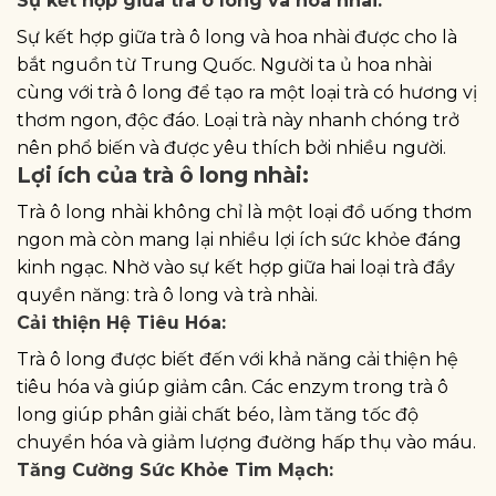
Sự kết hợp giữa trà ô long và hoa nhài:
Sự kết hợp giữa trà ô long và hoa nhài được cho là
bắt nguồn từ Trung Quốc. Người ta ủ hoa nhài
cùng với trà ô long để tạo ra một loại trà có hương vị
thơm ngon, độc đáo. Loại trà này nhanh chóng trở
nên phổ biến và được yêu thích bởi nhiều người.
Lợi ích của trà ô long nhài:
Trà ô long nhài không chỉ là một loại đồ uống thơm
ngon mà còn mang lại nhiều lợi ích sức khỏe đáng
kinh ngạc. Nhờ vào sự kết hợp giữa hai loại trà đầy
quyền năng: trà ô long và trà nhài.
Cải thiện Hệ Tiêu Hóa:
Trà ô long được biết đến với khả năng cải thiện hệ
tiêu hóa và giúp giảm cân. Các enzym trong trà ô
long giúp phân giải chất béo, làm tăng tốc độ
chuyển hóa và giảm lượng đường hấp thụ vào máu.
Tăng Cường Sức Khỏe Tim Mạch: