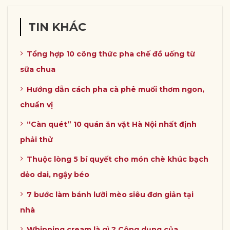
TIN KHÁC
Tổng hợp 10 công thức pha chế đồ uống từ
sữa chua
Hướng dẫn cách pha cà phê muối thơm ngon,
chuẩn vị
“Càn quét” 10 quán ăn vặt Hà Nội nhất định
phải thử
Thuộc lòng 5 bí quyết cho món chè khúc bạch
dẻo dai, ngậy béo
7 bước làm bánh lưỡi mèo siêu đơn giản tại
nhà
Whipping cream là gì ? Công dụng của