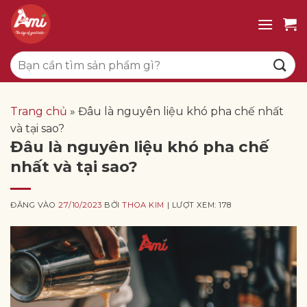
Bỏ
qua
nội
Tìm
dung
kiếm:
Trang chủ
»
Đâu là nguyên liệu khó pha chế nhất
và tại sao?
Đâu là nguyên liệu khó pha chế
nhất và tại sao?
ĐĂNG VÀO
27/10/2023
BỞI
THOA KIM
| LƯỢT XEM: 178