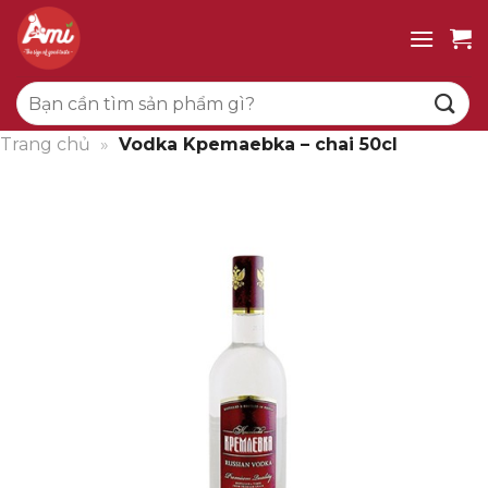
Bỏ
qua
nội
Tìm
dung
kiếm:
Trang chủ
»
Vodka Kpemaebka – chai 50cl