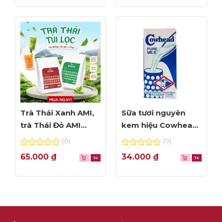
5
5
Trà Thái Xanh AMI,
Sữa tươi nguyên
trà Thái Đỏ AMI
kem hiệu Cowhead
thơm ngon, túi lọc
– hộp 1L
(0)
(0)
tiện dụng
0
0
65.000
₫
34.000
₫
out
out
of
of
5
5