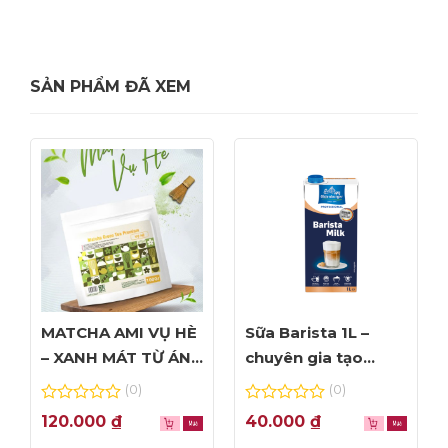
SẢN PHẨM ĐÃ XEM
MATCHA AMI VỤ HÈ
Sữa Barista 1L –
– XANH MÁT TỪ ÁNH
chuyên gia tạo
NHÌN ĐẦU TIÊN
Foam đỉnh cao
(0)
(0)
0
0
120.000
₫
40.000
₫
out
out
of
of