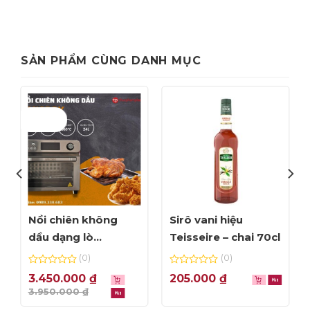
SẢN PHẨM CÙNG DANH MỤC
Giảm giá!
Nồi chiên không
Sirô vani hiệu
dầu dạng lò
Teisseire – chai 70cl
Amicook Air Fryer
(0)
(0)
Oven 24L – màu bạc
0
0
3.450.000
₫
205.000
₫
out
out
3.950.000
₫
of
of
-12%
5
5