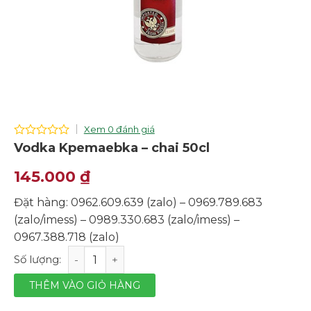
Xem 0 đánh giá
0
Vodka Kpemaebka – chai 50cl
out
of
145.000
₫
5
Đặt hàng: 0962.609.639 (zalo) – 0969.789.683
(zalo/imess) – 0989.330.683 (zalo/imess) –
0967.388.718 (zalo)
Vodka Kpemaebka - chai 50cl số lượng
THÊM VÀO GIỎ HÀNG