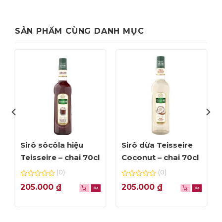
SẢN PHẨM CÙNG DANH MỤC
Sirô sôcôla hiệu
Sirô dừa Teisseire
Teisseire – chai 70cl
Coconut – chai 70cl
(0)
(0)
0
0
205.000
₫
205.000
₫
out
out
of
of
5
5