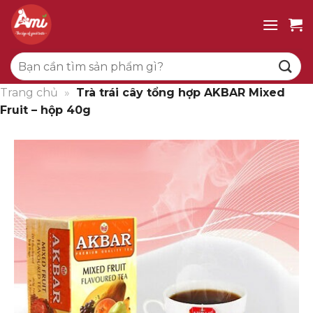
Bỏ
qua
nội
Tìm
dung
kiếm:
Trang chủ
»
Trà trái cây tổng hợp AKBAR Mixed
Fruit – hộp 40g