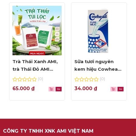
Trà Thái Xanh AMI,
Sữa tươi nguyên
trà Thái Đỏ AMI
kem hiệu Cowhead
thơm ngon, túi lọc
– hộp 1L
(0)
(0)
tiện dụng
0
0
65.000
₫
34.000
₫
out
out
of
of
5
5
CÔNG TY TNHH XNK AMI VIỆT NAM