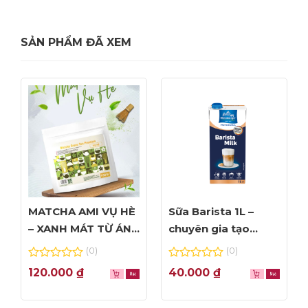
SẢN PHẨM ĐÃ XEM
MATCHA AMI VỤ HÈ
Sữa Barista 1L –
– XANH MÁT TỪ ÁNH
chuyên gia tạo
NHÌN ĐẦU TIÊN
Foam đỉnh cao
(0)
(0)
0
0
120.000
₫
40.000
₫
out
out
of
of
5
5