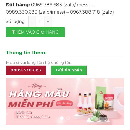
Đặt hàng:
0969.789.683 (zalo/imess) –
0989.330.683 (zalo/imess) – 0967.388.718 (zalo)
Trà trái cây tổng hợp AKBAR Mixed Fruit - hộp 40g số l
THÊM VÀO GIỎ HÀNG
Thông tin thêm:
Mua sỉ vui lòng liên hệ chúng tôi:
0989.330.683
Gửi tin nhắn