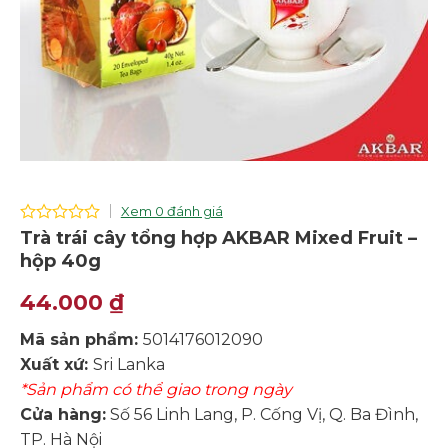
Xem 0 đánh giá
0
Trà trái cây tổng hợp AKBAR Mixed Fruit –
out
hộp 40g
of
5
44.000
₫
Mã sản phẩm:
5014176012090
Xuất xứ:
Sri Lanka
*Sản phẩm có thể giao trong ngày
Cửa hàng:
Số 56 Linh Lang, P. Cống Vị, Q. Ba Đình,
TP. Hà Nội