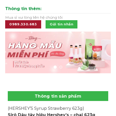
Thông tin thêm:
Mua sỉ vui lòng liên hệ chúng tôi:
0989.330.683
Gửi tin nhắn
Thông tin sản phẩm
(HERSHEY’S Syrup Strawberry 623g)
Sirô Dâu tây hiệu Hershey’s – chai 623g