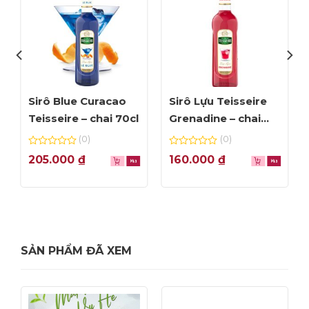
Sirô Blue Curacao
Sirô Lựu Teisseire
Teisseire – chai 70cl
Grenadine – chai
70cl
(0)
(0)
0
0
205.000
₫
160.000
₫
out
out
of
of
5
5
SẢN PHẨM ĐÃ XEM