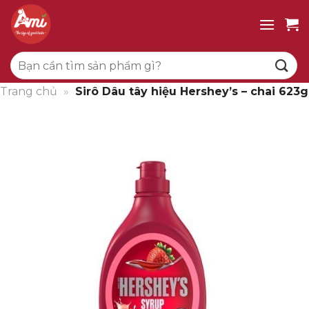
Bỏ
qua
nội
Tìm
dung
kiếm:
Trang chủ
»
Sirô Dâu tây hiệu Hershey’s – chai 623g