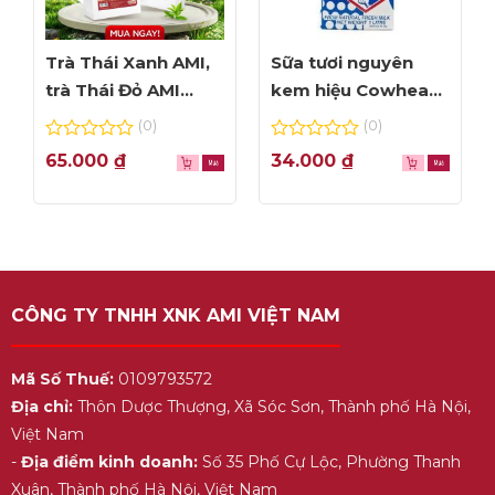
Trà Thái Xanh AMI,
Sữa tươi nguyên
trà Thái Đỏ AMI
kem hiệu Cowhead
thơm ngon, túi lọc
– hộp 1L
(0)
(0)
tiện dụng
0
0
65.000
₫
34.000
₫
out
out
of
of
5
5
CÔNG TY TNHH XNK AMI VIỆT NAM
Mã Số Thuế:
0109793572
Địa chỉ:
Thôn Dược Thượng, Xã Sóc Sơn, Thành phố Hà Nội,
Việt Nam
-
Địa điểm kinh doanh:
Số 35 Phố Cự Lộc, Phường Thanh
Xuân, Thành phố Hà Nội, Việt Nam