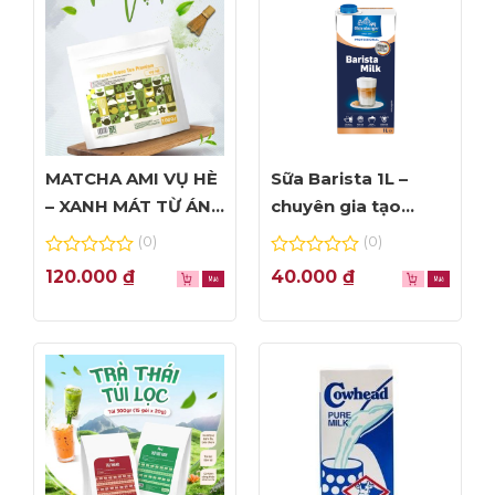
MATCHA AMI VỤ HÈ
Sữa Barista 1L –
– XANH MÁT TỪ ÁNH
chuyên gia tạo
NHÌN ĐẦU TIÊN
Foam đỉnh cao
(0)
(0)
0
0
120.000
₫
40.000
₫
out
out
of
of
5
5