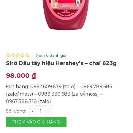
Xem 0 đánh giá
0
Sirô Dâu tây hiệu Hershey’s – chai 623g
out
of
98.000
₫
5
Đặt hàng: 0962.609.639 (zalo) – 0969.789.683
(zalo/imess) – 0989.330.683 (zalo/imess) –
0967.388.718 (zalo)
Sirô Dâu tây hiệu Hershey's - chai 623g số lượng
THÊM VÀO GIỎ HÀNG