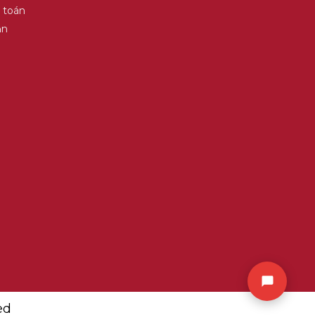
 toán
ận
ed