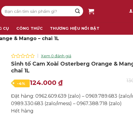
Tìm
kiếm:
G CỤ
CÔNG THỨC
THƯƠNG HIỆU NỔI BẬT
ange & Mango – chai 1L
Xem 0 đánh giá
0
Sinh tố Cam Xoài Osterberg Orange & Man
out
chai 1L
of
5
13
Giá
Giá
124.000
₫
-4%
gốc
hiện
Đặt hàng: 0962.609.639 (zalo) – 0969.789.683 (zalo/i
là:
tại
0989.330.683 (zalo/imess) – 0967.388.718 (zalo)
130.000 ₫.
là:
Hết hàng
124.000 ₫.