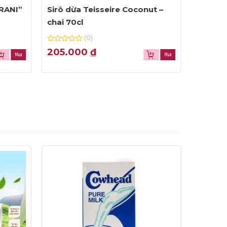
GRANI”
Sirô dừa Teisseire Coconut –
Cà phê 
chai 70cl
Aroma 
(0)
0
0
205.000
₫
280.
out
out
of
of
5
5