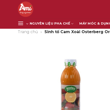
Bỏ
qua
nội
dung
NGUYÊN LIỆU PHA CHẾ
MÁY MÓC & DỤN
Trang chủ
»
Sinh tố Cam Xoài Osterberg Or
Giảm giá!