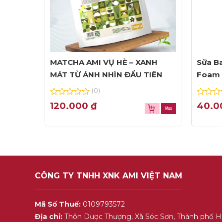
MATCHA AMI VỤ HÈ – XANH
Sữa Ba
MÁT TỪ ÁNH NHÌN ĐẦU TIÊN
Foam 
(0)
0
0
120.000
₫
40.
out
out
of
of
5
5
CÔNG TY TNHH XNK AMI VIỆT NAM
Mã Số Thuế:
0109793572
Địa chỉ:
Thôn Dược Thượng, Xã Sóc Sơn, Thành phố H