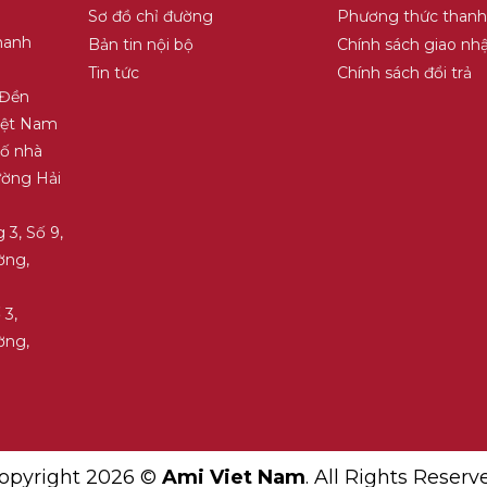
Sơ đồ chỉ đường
Phương thức thanh
hanh
Bản tin nội bộ
Chính sách giao nh
Tin tức
Chính sách đổi trả
 Đền
Việt Nam
Số nhà
ường Hải
 3, Số 9,
ờng,
 3,
ờng,
opyright 2026 ©
Ami Viet Nam
. All Rights Reserv