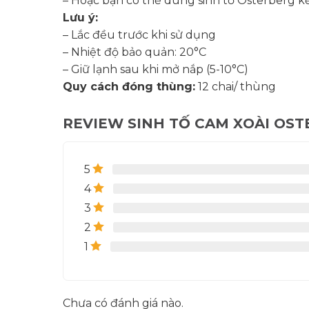
– Hoặc bạn có thể dùng sinh tố Osterberg kế
Lưu ý:
– Lắc đều trước khi sử dụng
– Nhiệt độ bảo quản: 20°C
– Giữ lạnh sau khi mở nắp (5-10°C)
Quy cách đóng thùng:
12 chai/ thùng
REVIEW SINH TỐ CAM XOÀI OST
5
4
3
2
1
Chưa có đánh giá nào.