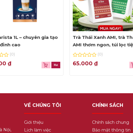
rista 1L – chuyên gia tạo
Trà Thái Xanh AMI, trà Th
đỉnh cao
AMI thơm ngon, túi lọc ti
dụng
(0)
(0)
0
000
₫
65.000
₫
out
of
5
VỀ CHÚNG TÔI
CHÍNH SÁCH
Giới thiệu
Chính sách chung
à Nội,
Lịch làm việc
Bảo mật thông tin