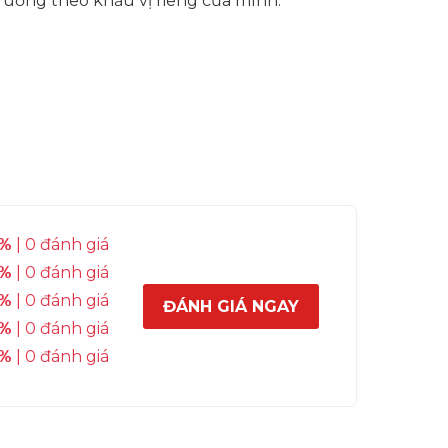
ồ uống theo khẩu vị riêng của mình.
%
| 0 đánh giá
%
| 0 đánh giá
%
| 0 đánh giá
ĐÁNH GIÁ NGAY
%
| 0 đánh giá
%
| 0 đánh giá