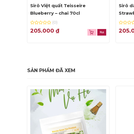
dạng
Sirô Việt quất Teisseire
Sirô d
Blueberry – chai 70cl
Strawb
(0)
0
0
205.000
₫
205.
out
out
of
of
5
5
SẢN PHẨM ĐÃ XEM