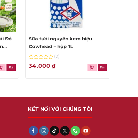
ái Đỏ
Sữa tươi nguyên kem hiệu
ện
Cowhead – hộp 1L
(0)
0
34.000
₫
out
of
5
KẾT NỐI VỚI CHÚNG TÔI