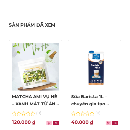
SẢN PHẨM ĐÃ XEM
MATCHA AMI VỤ HÈ
Sữa Barista 1L –
– XANH MÁT TỪ ÁNH
chuyên gia tạo
NHÌN ĐẦU TIÊN
Foam đỉnh cao
(0)
(0)
0
0
120.000
₫
40.000
₫
out
out
of
of