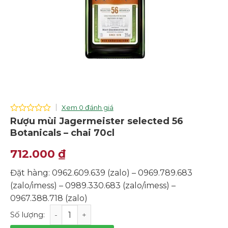
Xem 0 đánh giá
0
Rượu mùi Jagermeister selected 56
out
Botanicals – chai 70cl
of
5
712.000
₫
Đặt hàng: 0962.609.639 (zalo) – 0969.789.683
(zalo/imess) – 0989.330.683 (zalo/imess) –
0967.388.718 (zalo)
Rượu mùi Jagermeister selected 56 Botanicals - chai 7