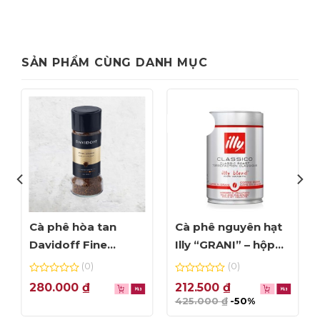
SẢN PHẨM CÙNG DANH MỤC
Giảm giá!
Cà phê hòa tan
Cà phê nguyên hạt
Davidoff Fine
Illy “GRANI” – hộp
Aroma – lọ 100g
250g (date Tháng
(0)
(0)
8/2023)
0
0
280.000
₫
212.500
₫
out
out
425.000
₫
-50%
of
of
5
5