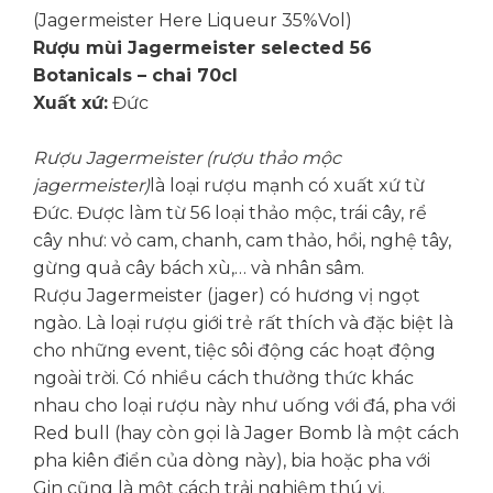
(Jagermeister Here Liqueur 35%Vol)
Rượu mùi Jagermeister selected 56
Botanicals – chai 70cl
Xuất xứ:
Đức
Rượu Jagermeister (rượu thảo mộc
jagermeister)
là loại rượu mạnh có xuất xứ từ
Đức. Được làm từ 56 loại thảo mộc, trái cây, rể
cây như: vỏ cam, chanh, cam thảo, hồi, nghệ tây,
gừng quả cây bách xù,… và nhân sâm.
Rượu Jagermeister (jager) có hương vị ngọt
ngào. Là loại rượu giới trẻ rất thích và đặc biệt là
cho những event, tiệc sôi động các hoạt động
ngoài trời. Có nhiều cách thưởng thức khác
nhau cho loại rượu này như uống với đá, pha với
Red bull (hay còn gọi là Jager Bomb là một cách
pha kiên điển của dòng này), bia hoặc pha với
Gin cũng là một cách trải nghiệm thú vị.