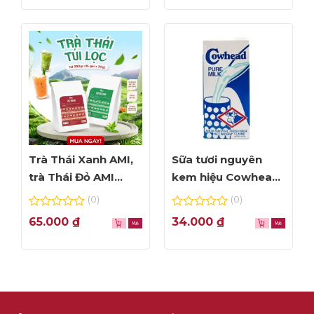
5
5
Trà Thái Xanh AMI,
Sữa tươi nguyên
trà Thái Đỏ AMI
kem hiệu Cowhead
thơm ngon, túi lọc
– hộp 1L
(0)
(0)
tiện dụng
0
0
65.000
₫
34.000
₫
out
out
of
of
5
5