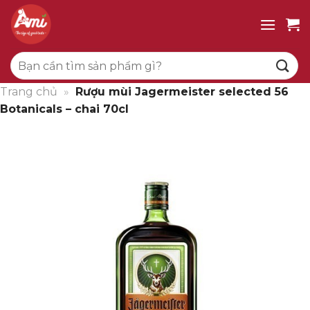
Bỏ
qua
nội
Tìm
dung
kiếm:
Trang chủ
»
Rượu mùi Jagermeister selected 56
Botanicals – chai 70cl