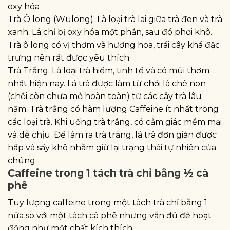
oxy hóa
Trà Ô long (Wulong): Là loại trà lai giữa trà đen và trà
xanh. Lá chỉ bị oxy hóa một phần, sau đó phơi khô.
Trà ô long có vị thơm và hương hoa, trái cây khá đặc
trưng nên rất được yêu thích
Trà Trắng: Là loại trà hiếm, tinh tế và có mùi thơm
nhất hiện nay. Lá trà được làm từ chồi lá chè non
(chồi còn chưa mở hoàn toàn) từ các cây trà lâu
năm. Trà trắng có hàm lượng Caffeine ít nhất trong
các loại trà. Khi uống trà trắng, có cảm giác mềm mại
và dễ chịu. Để làm ra trà trắng, lá trà đơn giản được
hấp và sấy khô nhằm giữ lại trạng thái tự nhiên của
chúng.
Caffeine trong 1 tách trà chỉ bằng ½ cà
phê
Tuy lượng caffeine trong một tách trà chỉ bằng 1
nửa so với một tách cà phê nhưng vẫn đủ để hoạt
động như một chất kích thích.