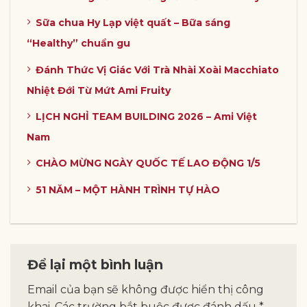
Sữa chua Hy Lạp việt quất – Bữa sáng
“Healthy” chuẩn gu
Đánh Thức Vị Giác Với Trà Nhài Xoài Macchiato
Nhiệt Đới Từ Mứt Ami Fruity
LỊCH NGHỈ TEAM BUILDING 2026 – Ami Việt
Nam
CHÀO MỪNG NGÀY QUỐC TẾ LAO ĐỘNG 1/5
51 NĂM – MỘT HÀNH TRÌNH TỰ HÀO
Để lại một bình luận
Email của bạn sẽ không được hiển thị công
khai.
Các trường bắt buộc được đánh dấu
*