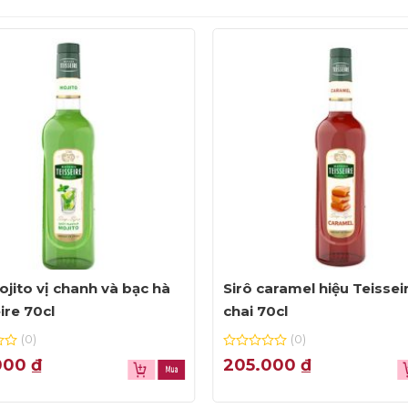
ojito vị chanh và bạc hà
Sirô caramel hiệu Teissei
ire 70cl
chai 70cl
(0)
(0)
0
000
₫
205.000
₫
out
of
5