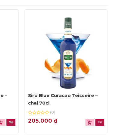
re –
Sirô Blue Curacao Teisseire –
Sirô dư
chai 70cl
chai 70
(0)
0
0
205.000
₫
205.
out
out
of
of
5
5