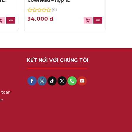
ện
Cowhead – hộp 1L
(0)
0
34.000
₫
out
of
5
KẾT NỐI VỚI CHÚNG TÔI
 toán
ận