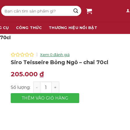
Tìm
kiếm:
G CỤ
CÔNG THỨC
THƯƠNG HIỆU NỔI BẬT
 70cl
Xem 0 đánh giá
0
Siro Teisseire Bỏng Ngô – chai 70cl
out
of
205.000
₫
5
Siro Teisseire Bỏng Ngô - chai 70cl số lượng
THÊM VÀO GIỎ HÀNG