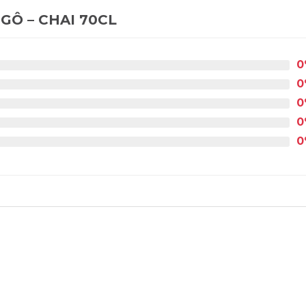
GÔ – CHAI 70CL
0
0
0
0
0