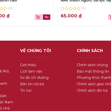
đỉnh cao
AMI thơm ngon, túi lọc ti
dụng
(0)
(0)
0
000
₫
65.000
₫
out
of
5
VỀ CHÚNG TÔI
CHÍNH SÁCH
Giới thiệu
Chính sách chung
à Nội,
Lịch làm việc
Bảo mật thông tin
Sơ đồ chỉ đường
Phương thức thanh
hanh
Bản tin nội bộ
Chính sách giao nh
Tin tức
Chính sách đổi trả
 Đền
Việt Nam
Số nhà