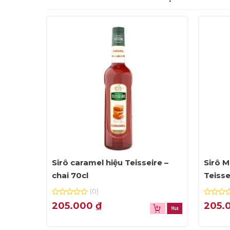
Sirô caramel hiệu Teisseire –
Sirô M
chai 70cl
Teisse
(0)
0
0
205.000
₫
205.
out
out
of
of
5
5