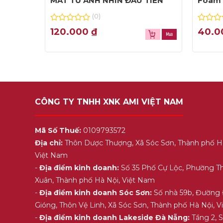
MÁT TỪ ÁNH NHÌN ĐẦU TIÊN
Foam 
(0)
0
0
120.000
₫
40.
out
out
of
of
5
5
CÔNG TY TNHH XNK AMI VIỆT NAM
Mã Số Thuế:
0109793572
Địa chỉ:
Thôn Dược Thượng, Xã Sóc Sơn, Thành phố H
Việt Nam
-
Địa điểm kinh doanh:
Số 35 Phố Cự Lộc, Phường T
Xuân, Thành phố Hà Nội, Việt Nam
-
Địa điểm kinh doanh Sóc Sơn:
Số nhà 59b, Đường
Gióng, Thôn Vệ Linh, Xã Sóc Sơn, Thành phố Hà Nội, 
-
Địa điểm kinh doanh Lakeside Đà Nẵng:
Tầng 2, 