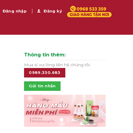
Đăng nhập
Đăng ký
Thông tin thêm:
Mua sỉ vui lòng liên hệ chúng tôi:
0989.330.683
Gửi tin nhắn