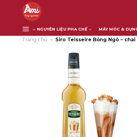
Bỏ
qua
nội
dung
NGUYÊN LIỆU PHA CHẾ
MÁY MÓC & DỤN
Trang chủ
»
Siro Teisseire Bỏng Ngô – chai