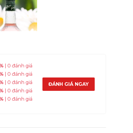
%
| 0 đánh giá
%
| 0 đánh giá
%
| 0 đánh giá
ĐÁNH GIÁ NGAY
%
| 0 đánh giá
%
| 0 đánh giá
 độc đáo và sáng tạo như Hạt dẻ cười, Kẹo
 chế: