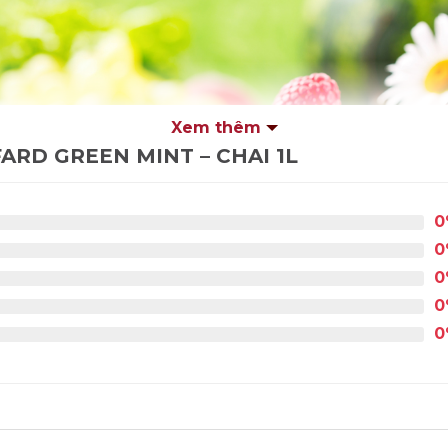
Xem thêm
ARD GREEN MINT – CHAI 1L
0
0
0
0
0
 điển như Dâu, Đào, Vanilla, Caramel … đến các hương vị
ang đến cho bạn sự sáng tạo không giới hạn trong pha
e, Đá xay