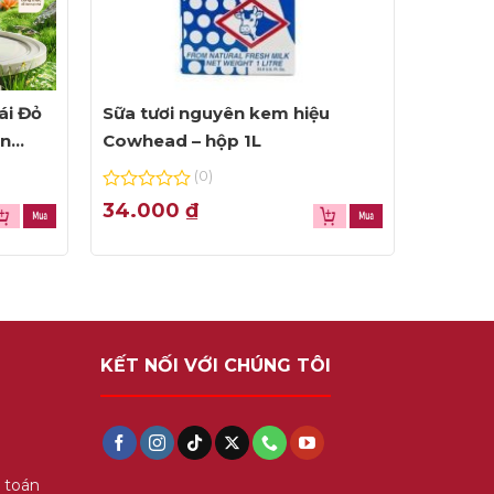
ái Đỏ
Sữa tươi nguyên kem hiệu
ện
Cowhead – hộp 1L
(0)
0
34.000
₫
out
of
5
KẾT NỐI VỚI CHÚNG TÔI
 toán