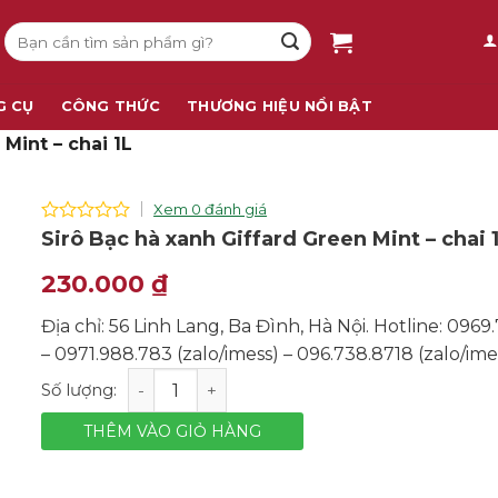
Tìm
kiếm:
G CỤ
CÔNG THỨC
THƯƠNG HIỆU NỔI BẬT
Mint – chai 1L
Xem 0 đánh giá
0
Sirô Bạc hà xanh Giffard Green Mint – chai 
out
of
230.000
₫
5
Địa chỉ: 56 Linh Lang, Ba Đình, Hà Nội. Hotline: 0969
– 0971.988.783 (zalo/imess) – 096.738.8718 (zalo/ime
Sirô Bạc hà xanh Giffard Green Mint - chai 1L số lượn
THÊM VÀO GIỎ HÀNG