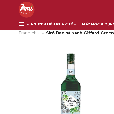
Bỏ
qua
nội
dung
NGUYÊN LIỆU PHA CHẾ
MÁY MÓC & DỤN
Trang chủ
»
Sirô Bạc hà xanh Giffard Green 