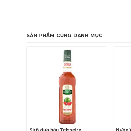
– Đem lại sự trải nghiệm độc đáo với các công 
Syrup Bạc hà Green Mint
là 1 trong những 
ứng dụng rộng rãi cho ra nhiều đồ uống hấp
Gợi ý một số đồ uống sử dụng Syrup Bạc 
SẢN PHẨM CÙNG DANH MỤC
presso
Sirô dưa hấu Teisseire
Nước 