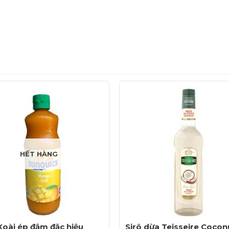
thức Cocktails, Mocktails..
loại syrup truyền thống làm nên thương hiệu Giffard nổi 
 dẫn nhất hành tinh.
hà xanh
:
HẾT HÀNG
Xoài ép đậm đặc hiệu
Sirô dừa Teisseire Cocon