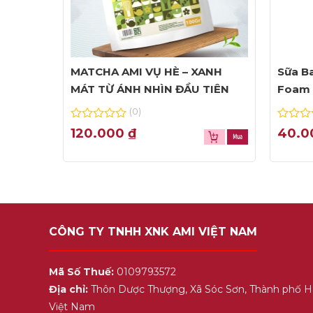
MATCHA AMI VỤ HÈ – XANH
Sữa Ba
MÁT TỪ ÁNH NHÌN ĐẦU TIÊN
Foam 
(0)
0
0
120.000
₫
40.
out
out
of
of
5
5
CÔNG TY TNHH XNK AMI VIỆT NAM
Mã Số Thuế:
0109793572
Địa chỉ:
Thôn Dược Thượng, Xã Sóc Sơn, Thành phố H
Việt Nam