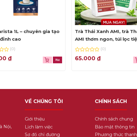
rista 1L – chuyên gia tạo
Trà Thái Xanh AMI, trà Th
đỉnh cao
AMI thơm ngon, túi lọc ti
dụng
(0)
(0)
0
000
₫
65.000
₫
out
of
Mint Cocktail
5
VỀ CHÚNG TÔI
CHÍNH SÁCH
Giới thiệu
Chính sách chung
à Nội,
Lịch làm việc
Bảo mật thông tin
Sơ đồ chỉ đường
Phương thức thanh