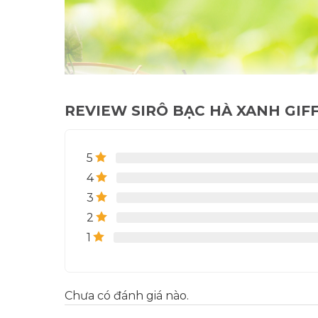
REVIEW SIRÔ BẠC HÀ XANH GIFF
5
4
3
2
1
Với hơn 70 hương vị syrup từ các hương vị cổ
bông gòn, Hoa Bergamot …, Syrup GIFFARD m
– Kết hợp tinh tế với Trà, Cà phê
Chưa có đánh giá nào.
– Thêm hương vị mới lạ cho các món Smoothi