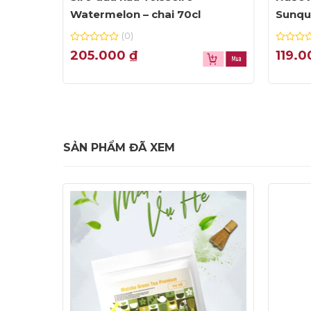
Watermelon – chai 70cl
Sunqu
(0)
0
0
205.000
₫
119.
out
out
of
of
5
5
SẢN PHẨM ĐÃ XEM