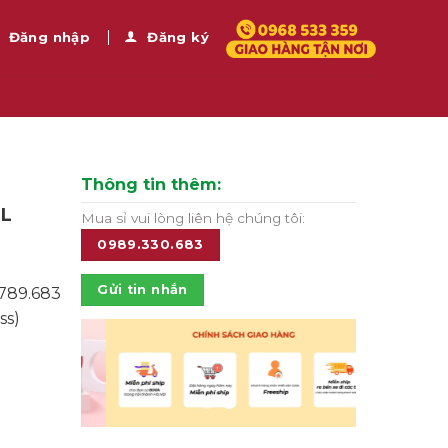
Đăng nhập
Đăng ký
Thông tin thêm:
1L
Mua sỉ vui lòng liên hệ chúng tôi:
0989.330.683
Gửi tin nhắn
.789.683
ss)
g