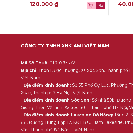
0
0
120.000
₫
40.
out
out
of
of
5
5
CÔNG TY TNHH XNK AMI VIỆT NAM
Mã Số Thuế:
0109793572
Địa chỉ:
Thôn Dược Thượng, Xã Sóc Sơn, Thành phố H
Việt Nam
-
Địa điểm kinh doanh:
Số 35 Phố Cự Lộc, Phường T
Xuân, Thành phố Hà Nội, Việt Nam
-
Địa điểm kinh doanh Sóc Sơn:
Số nhà 59b, Đường
Gióng, Thôn Vệ Linh, Xã Sóc Sơn, Thành phố Hà Nội, 
-
Địa điểm kinh doanh Lakeside Đà Nẵng:
Tầng 2, 
88, Đường Trung Lập 17, KĐT Bàu Tràm Lakeside, Ph
Vân, Thành phố Đà Nẵng, Việt Nam.