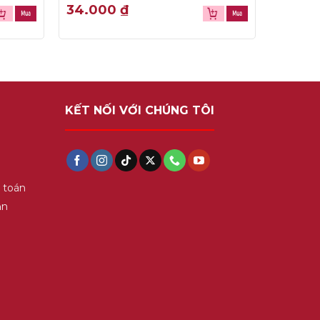
0
34.000
₫
out
of
5
KẾT NỐI VỚI CHÚNG TÔI
 toán
ận