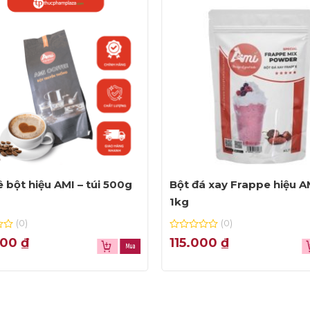
 bột hiệu AMI – túi 500g
Bột đá xay Frappe hiệu AM
1kg
(0)
(0)
0
000
₫
115.000
₫
out
of
5