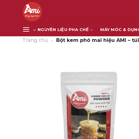
Bỏ
qua
nội
dung
NGUYÊN LIỆU PHA CHẾ
MÁY MÓC & DỤN
Trang chủ
»
Bột kem phô mai hiệu AMI – túi