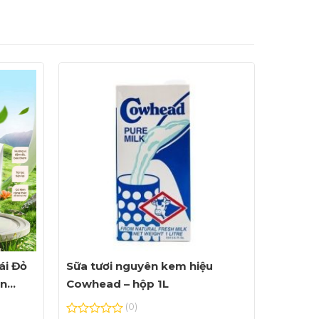
ái Đỏ
Sữa tươi nguyên kem hiệu
ện
Cowhead – hộp 1L
(0)