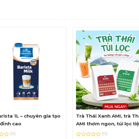
rista 1L – chuyên gia tạo
Trà Thái Xanh AMI, trà Th
đỉnh cao
AMI thơm ngon, túi lọc ti
dụng
(0)
(0)