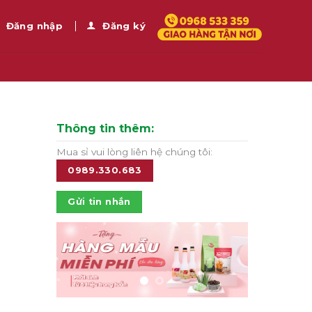
Đăng nhập
Đăng ký
Thông tin thêm:
Mua sỉ vui lòng liên hệ chúng tôi:
0989.330.683
Gửi tin nhắn