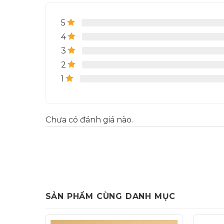
5
4
3
2
1
Chưa có đánh giá nào.
SẢN PHẨM CÙNG DANH MỤC