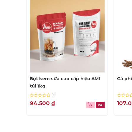
500g
Bột kem sữa cao cấp hiệu AMI –
Cà phê
túi 1kg
(0)
0
0
94.500
₫
107.
out
out
of
of
5
5