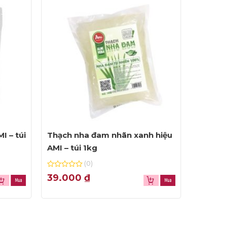
I – túi
Thạch nha đam nhãn xanh hiệu
Bột sữa
AMI – túi 1kg
bao 25
(0)
0
0
39.000
₫
1.960
out
out
of
of
5
5