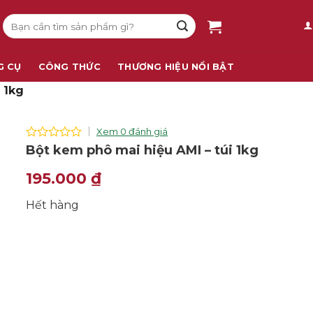
Tìm
kiếm:
G CỤ
CÔNG THỨC
THƯƠNG HIỆU NỔI BẬT
 1kg
Xem 0 đánh giá
0
Bột kem phô mai hiệu AMI – túi 1kg
out
of
195.000
₫
5
Hết hàng