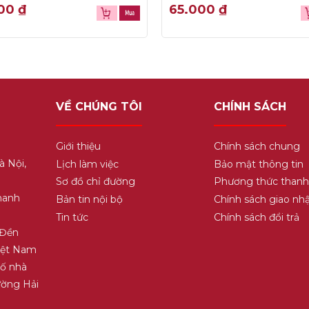
0
000
₫
65.000
₫
out
of
5
VỀ CHÚNG TÔI
CHÍNH SÁCH
Giới thiệu
Chính sách chung
à Nội,
Lịch làm việc
Bảo mật thông tin
Sơ đồ chỉ đường
Phương thức thanh
hanh
Bản tin nội bộ
Chính sách giao nh
Tin tức
Chính sách đổi trả
 Đền
Việt Nam
Số nhà
ường Hải