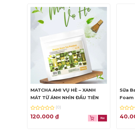
MATCHA AMI VỤ HÈ – XANH
Sữa Ba
MÁT TỪ ÁNH NHÌN ĐẦU TIÊN
Foam 
(0)
0
0
120.000
₫
40.
out
out
of
of
5
5