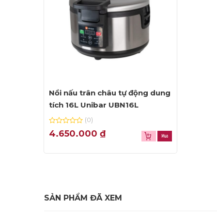
Nồi nấu trân châu tự động dung
tích 16L Unibar UBN16L
(0)
0
4.650.000
₫
out
of
5
SẢN PHẨM ĐÃ XEM