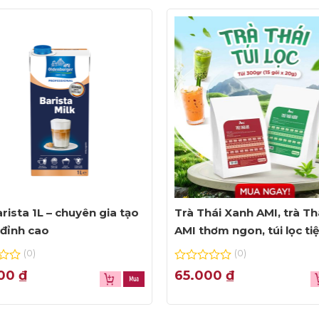
rista 1L – chuyên gia tạo
Trà Thái Xanh AMI, trà Th
đỉnh cao
AMI thơm ngon, túi lọc ti
dụng
(0)
(0)
0
000
₫
65.000
₫
out
of
5