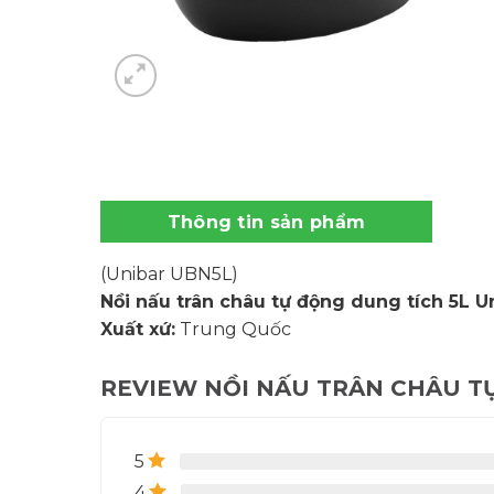
Thông tin sản phẩm
(Unibar UBN5L)
Nồi nấu trân châu tự động dung tích 5L 
Xuất xứ:
Trung Quốc
REVIEW NỒI NẤU TRÂN CHÂU T
5
4