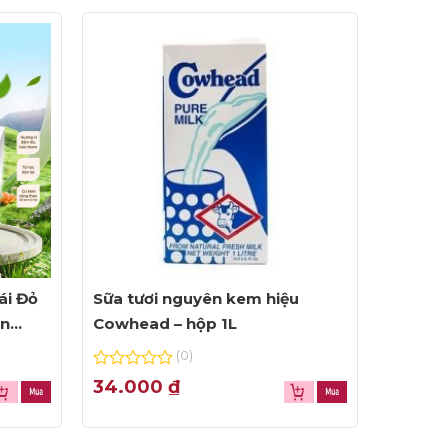
ái Đỏ
Sữa tươi nguyên kem hiệu
ện
Cowhead – hộp 1L
(0)
0
34.000
₫
out
of
5