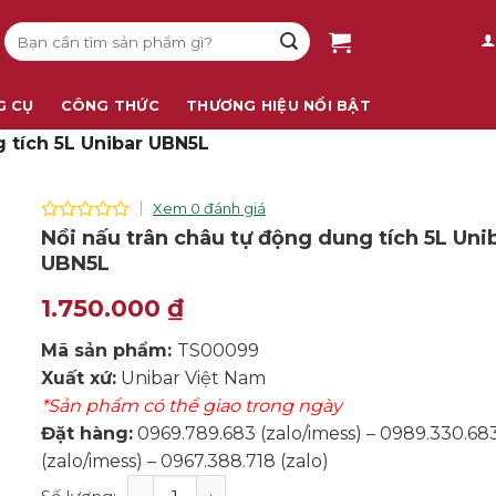
Tìm
kiếm:
G CỤ
CÔNG THỨC
THƯƠNG HIỆU NỔI BẬT
g tích 5L Unibar UBN5L
Xem 0 đánh giá
0
Nồi nấu trân châu tự động dung tích 5L Uni
out
UBN5L
of
5
1.750.000
₫
Mã sản phẩm:
TS00099
Xuất xứ:
Unibar Việt Nam
*Sản phẩm có thể giao trong ngày
Đặt hàng:
0969.789.683 (zalo/imess) – 0989.330.68
(zalo/imess) – 0967.388.718 (zalo)
Nồi nấu trân châu tự động dung tích 5L Unibar UBN5L