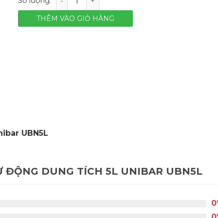
THÊM VÀO GIỎ HÀNG
Unibar UBN5L
Ự ĐỘNG DUNG TÍCH 5L UNIBAR UBN5L
0
0