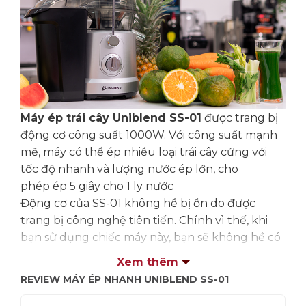
Máy ép trái cây Uniblend SS-01
được trang bị
động cơ công suất 1000W. Với công suất mạnh
mẽ, máy có thể ép nhiều loại trái cây cứng với
tốc độ nhanh và lượng nước ép lớn, cho
phép ép 5 giây cho 1 ly nước
Động cơ của SS-01 không hề bị ồn do được
trang bị công nghệ tiên tiến. Chính vì thế, khi
bạn sử dụng chiếc máy này, bạn sẽ không hề có
cảm giác khó chịu vì tiếng ồn phát ra từ động cơ
Xem thêm
như nhiều chiếc máy ép nhanh khác.
REVIEW MÁY ÉP NHANH UNIBLEND SS-01
2. Ống nạp rộng 80mm, hộp đựng bã
kích thước lớn