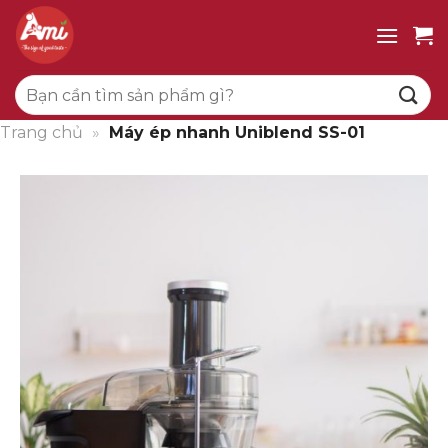
Bỏ
qua
nội
Tìm
dung
kiếm:
Trang chủ
»
Máy ép nhanh Uniblend SS-01