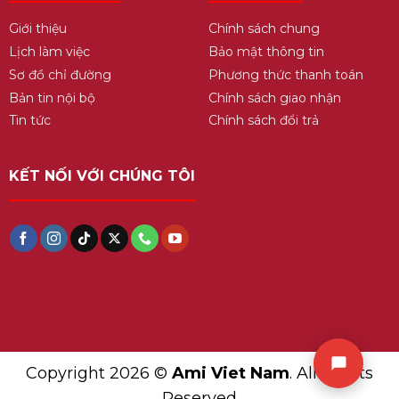
Thời gian nghỉ / lần:
≥ 2 phút
Giới thiệu
Chính sách chung
Dung tích bình đựng nước ép:
0.8L
Lịch làm việc
Bảo mật thông tin
Sơ đồ chỉ đường
Phương thức thanh toán
Dung tích hộp đựng bã:
2.0L
Bản tin nội bộ
Chính sách giao nhận
Trọng lượng máy:
4.3KG
Tin tức
Chính sách đổi trả
Trọng lượng đóng gói:
5.2KG
Kích thước đóng gói:
40 x 26.5 x 40.5cm
KẾT NỐI VỚI CHÚNG TÔI
Sản xuất tại:
Trung Quốc
Copyright 2026 ©
Ami Viet Nam
. All Rights
Reserved