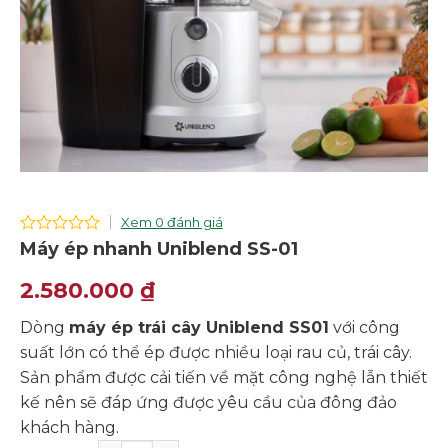
Xem 0 đánh giá
0
Máy ép nhanh Uniblend SS-01
out
of
2.580.000
₫
5
Dòng
máy ép trái cây Uniblend SS01
với công
suất lớn có thể ép được nhiều loại rau củ, trái cây.
Sản phẩm được cải tiến về mặt công nghệ lẫn thiết
kế nên sẽ đáp ứng được yêu cầu của đông đảo
khách hàng.