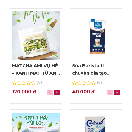
MATCHA AMI VỤ HÈ
Sữa Barista 1L –
– XANH MÁT TỪ ÁNH
chuyên gia tạo
NHÌN ĐẦU TIÊN
Foam đỉnh cao
(0)
(0)
0
0
120.000
₫
40.000
₫
out
out
of
of
5
5
4. Không rung lắc trong quá trình vận
hành