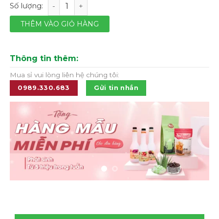
Máy ép nhanh Uniblend SS-01 số lượng
THÊM VÀO GIỎ HÀNG
Thông tin thêm:
Mua sỉ vui lòng liên hệ chúng tôi:
0989.330.683
Gửi tin nhắn