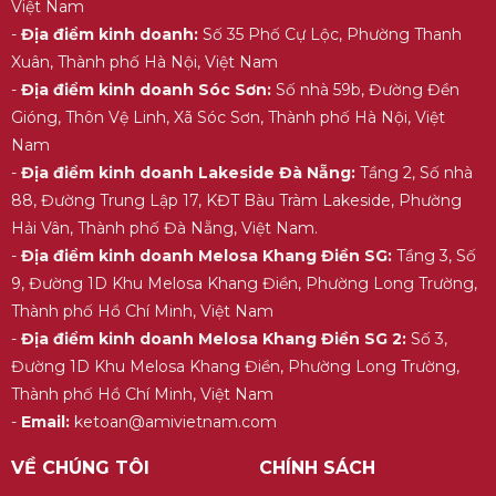
Việt Nam
khác trên thị trường.
-
Địa điểm kinh doanh:
Số 35 Phố Cự Lộc, Phường Thanh
Máy được làm hoàn toàn từ chất liệu nhựa BPA-
Xuân, Thành phố Hà Nội, Việt Nam
free và kim loại không gỉ. Rất chắc chắn và có độ
-
Địa điểm kinh doanh Sóc Sơn:
Số nhà 59b, Đường Đền
bền cao. Đồng thời vẫn đảm bảo an toàn cho
Gióng, Thôn Vệ Linh, Xã Sóc Sơn, Thành phố Hà Nội, Việt
thực phẩm và sức khỏe.
Nam
6. Thông số kỹ thuật Máy ép nhanh
-
Địa điểm kinh doanh Lakeside Đà Nẵng:
Tầng 2, Số nhà
Uniblend SS-01
88, Đường Trung Lập 17, KĐT Bàu Tràm Lakeside, Phường
Tên sản phẩm:
Máy ép trái cây / máy ép
Hải Vân, Thành phố Đà Nẵng, Việt Nam.
nhanh
-
Địa điểm kinh doanh Melosa Khang Điền SG:
Tầng 3, Số
9, Đường 1D Khu Melosa Khang Điền, Phường Long Trường,
Nhãn hiệu:
Uniblend
Thành phố Hồ Chí Minh, Việt Nam
Mã sản phẩm:
SS-01
-
Địa điểm kinh doanh Melosa Khang Điền SG 2:
Số 3,
Công suất:
1000W
Đường 1D Khu Melosa Khang Điền, Phường Long Trường,
Thành phố Hồ Chí Minh, Việt Nam
Điện áp và Tần số:
220V / 50Hz
-
Email:
ketoan@amivietnam.com
Tốc độ quay động cơ:
16500 vòng/phút
VỀ CHÚNG TÔI
CHÍNH SÁCH
Thời gian hoạt động liên tục tối đa:
≤ 1 phút