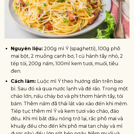
Nguyên liệu:
200g mì Ý (spaghetti), 100g phô
mai bột, 2 muỗng canh bơ, 1 củ hành tây nhỏ, 2
tép tỏi, 200g nấm, 100ml kem tươi, muối, tiêu
đen.
Cách làm:
Luộc mì Ý theo hướng dẫn trên bao
bì. Sau đó xả qua nước lạnh và để ráo. Trong một
chảo lớn, nấu chảy bơ và phi thơm hành tây, tỏi
băm. Thêm nấm đã thái lát vào xào đến khi mềm.
Tiếp tục thêm mì Ý và kem tươi vào chảo, đảo
đều. Khi mì bắt đầu nóng trở lại, rắc phô mai và
khuấy đều cho đến khi phô mai tan chảy và mì
được phủ đều lớp sốt béo ngậy. Nêm muối và