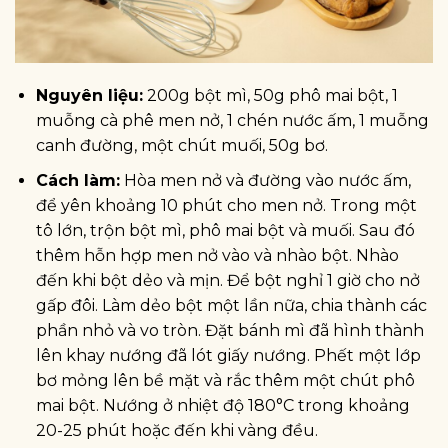
Nguyên liệu:
200g bột mì, 50g phô mai bột, 1
muỗng cà phê men nở, 1 chén nước ấm, 1 muỗng
canh đường, một chút muối, 50g bơ.
Cách làm:
Hòa men nở và đường vào nước ấm,
để yên khoảng 10 phút cho men nở. Trong một
tô lớn, trộn bột mì, phô mai bột và muối. Sau đó
thêm hỗn hợp men nở vào và nhào bột. Nhào
đến khi bột dẻo và mịn. Để bột nghỉ 1 giờ cho nở
gấp đôi. Làm dẻo bột một lần nữa, chia thành các
phần nhỏ và vo tròn. Đặt bánh mì đã hình thành
lên khay nướng đã lót giấy nướng. Phết một lớp
bơ mỏng lên bề mặt và rắc thêm một chút phô
mai bột. Nướng ở nhiệt độ 180°C trong khoảng
20-25 phút hoặc đến khi vàng đều.