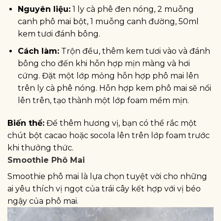
Nguyên liệu:
1 ly cà phê đen nóng, 2 muỗng
canh phô mai bột, 1 muỗng canh đường, 50ml
kem tươi đánh bông.
Cách làm:
Trộn đều, thêm kem tươi vào và đánh
bông cho đến khi hỗn hợp mịn màng và hơi
cứng. Đặt một lớp mỏng hỗn hợp phô mai lên
trên ly cà phê nóng. Hỗn hợp kem phô mai sẽ nổi
lên trên, tạo thành một lớp foam mềm mịn.
Biến thể:
Để thêm hương vị, bạn có thể rắc một
chút bột cacao hoặc socola lên trên lớp foam trước
khi thưởng thức.
Smoothie Phô Mai
Smoothie phô mai là lựa chọn tuyệt vời cho những
ai yêu thích vị ngọt của trái cây kết hợp với vị béo
ngậy của phô mai.