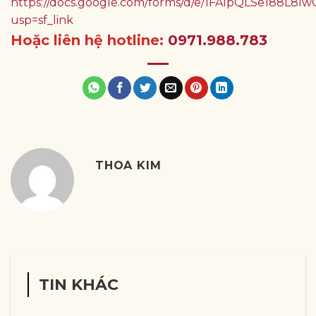
https://docs.google.com/forms/d/e/1FAIpQLSe188
usp=sf_link
Hoặc liên hệ hotline:
0971.988.783
THOA KIM
TIN KHÁC