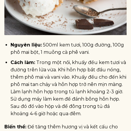
Nguyên liệu:
500ml kem tươi, 100g đường, 100g
phô mai bột, 1 muỗng cà phê vani.
Cách làm:
Trong một nồi, khuấy đều kem tươi và
đường trên lửa vừa. Khi hỗn hợp bắt đầu nóng,
thêm phô mai và vani vào. Khuấy đều cho đến khi
phô mai tan chảy và hỗn hợp trở nên mịn màng.
Làm lạnh hỗn hợp trong tủ lạnh khoảng 2-3 giờ.
Sử dụng máy làm kem để đánh bông hỗn hợp.
Sau đó đổ vào hộp và để đông trong tủ đá
khoảng 4-6 giờ hoặc qua đêm.
Biến thể:
Để tăng thêm hương vị và kết cấu cho