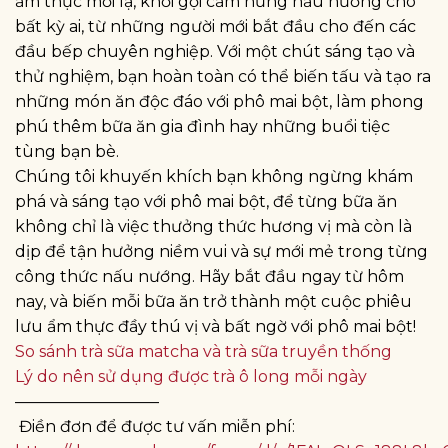
ẩm thực mới lạ, khơi gợi cảm hứng nấu nướng cho
bất kỳ ai, từ những người mới bắt đầu cho đến các
đầu bếp chuyên nghiệp. Với một chút sáng tạo và
thử nghiệm, bạn hoàn toàn có thể biến tấu và tạo ra
những món ăn độc đáo với phô mai bột, làm phong
phú thêm bữa ăn gia đình hay những buổi tiệc
tùng bạn bè.
Chúng tôi khuyến khích bạn không ngừng khám
phá và sáng tạo với phô mai bột, để từng bữa ăn
không chỉ là việc thưởng thức hương vị mà còn là
dịp để tận hưởng niềm vui và sự mới mẻ trong từng
công thức nấu nướng. Hãy bắt đầu ngay từ hôm
nay, và biến mỗi bữa ăn trở thành một cuộc phiêu
lưu ẩm thực đầy thú vị và bất ngờ với phô mai bột!
So sánh trà sữa matcha và trà sữa truyền thống
Lý do nên sử dụng được trà ô long mỗi ngày
—————————
Điền đơn để được tư vấn miễn phí: