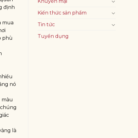
Khuyến mại
g định
Kiến thức sản phẩm
nh mua
Tin tức
nơi
Tuyển dụng
o phù
n
nhiều
rằng nó
i màu
a chúng
giác
vàng là