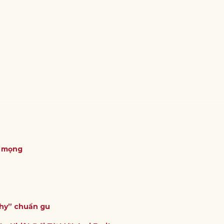
ỏ mọng
thy” chuẩn gu