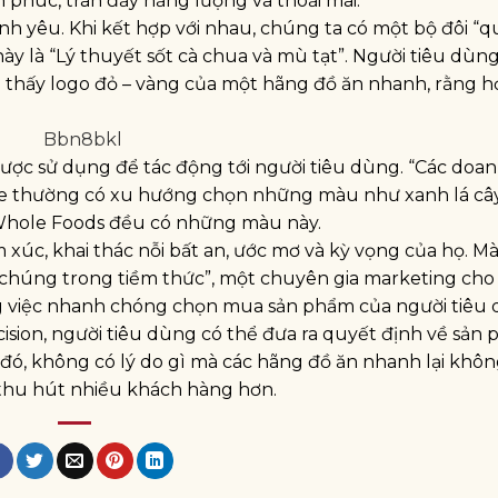
 phúc, tràn đầy năng lượng và thoải mái.
h yêu. Khi kết hợp với nhau, chúng ta có một bộ đôi “
này là “Lý thuyết sốt cà chua và mù tạt”. Người tiêu dùn
 thấy logo đỏ – vàng của một hãng đồ ăn nhanh, rằng h
ợc sử dụng để tác động tới người tiêu dùng. “Các doa
ỏe thường có xu hướng chọn những màu như xanh lá câ
 Whole Foods đều có những màu này.
m xúc, khai thác nỗi bất an, ước mơ và kỳ vọng của họ. M
 chúng trong tiềm thức”, một chuyên gia marketing cho 
ng việc nhanh chóng chọn mua sản phẩm của người tiêu 
ion, người tiêu dùng có thể đưa ra quyết định về sản
đó, không có lý do gì mà các hãng đồ ăn nhanh lại khô
thu hút nhiều khách hàng hơn.