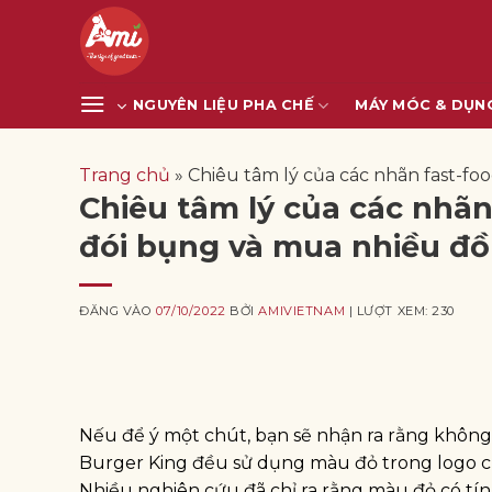
Bỏ
qua
nội
dung
NGUYÊN LIỆU PHA CHẾ
MÁY MÓC & DỤN
Trang chủ
»
Chiêu tâm lý của các nhãn fast-foo
Chiêu tâm lý của các nhãn
đói bụng và mua nhiều đô
ĐĂNG VÀO
07/10/2022
BỞI
AMIVIETNAM
| LƯỢT XEM: 230
Nếu để ý một chút, bạn sẽ nhận ra rằng không
Burger King đều sử dụng màu đỏ trong logo củ
Nhiều nghiên cứu đã chỉ ra rằng màu đỏ có tính