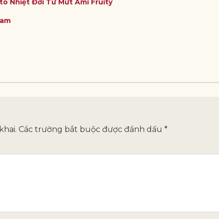
to Nhiệt Đới Từ Mứt Ami Fruity
Nam
khai.
Các trường bắt buộc được đánh dấu
*