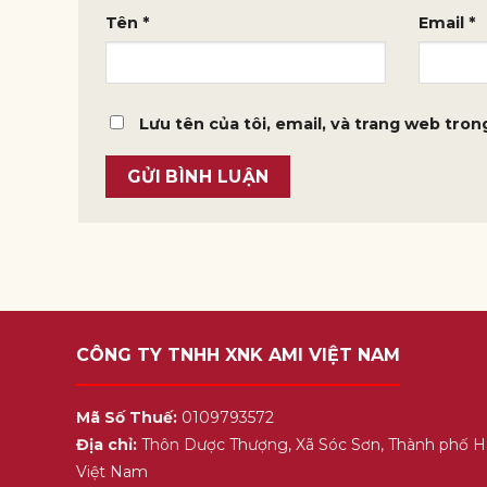
Tên
*
Email
*
Lưu tên của tôi, email, và trang web trong
CÔNG TY TNHH XNK AMI VIỆT NAM
Mã Số Thuế:
0109793572
Địa chỉ:
Thôn Dược Thượng, Xã Sóc Sơn, Thành phố H
Việt Nam