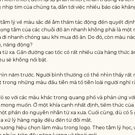
nhịp tim của chúng ta, dẫn tới việc nhiều báo cáo khẳn
 tâm lý về màu sắc để âm thầm tác động đến quyết đị
ọng tâm của các chuỗi đồ ăn nhanh không phải là một 
và đi nhanh chóng sau khi mua đồ ăn. Do đó, còn màu nà
g, năng động?
à từ xa. Gần đường cao tốc có rất nhiều cửa hàng thức ă
u sẽ không nổi bật.
n năm trước. Người bình thường có thể nhìn thấy rất 
 trong những màu đầu tiên mà tổ tiên loài người nghĩ 
 đỏ so với các màu khác trong quang phổ và phản ứng vớ
 mong muốn. Ở một khía cạnh nhất định, tiềm thức củ
một phần do nguyên nhân từ xa xưa. Cuối cùng, dù có 5 
 xử lý hàng ngày đều đến từ đôi mắt.
ương hiệu chọn làm màu trong logo. Theo tâm lý học, 