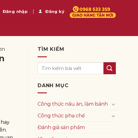
Đăng nhập
Đăng ký
hơn
TÌM KIẾM
̣n
DANH MỤC
Công thức nấu ăn, làm bánh
Công thức pha chế
 hay
Đánh giá sản phẩm
ên.
n quan