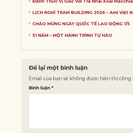
Đánh Thức Vị Giác Với Trà Nhài Xoài Macchia
LỊCH NGHỈ TEAM BUILDING 2026 – Ami Việt 
CHÀO MỪNG NGÀY QUỐC TẾ LAO ĐỘNG 1/5
51 NĂM – MỘT HÀNH TRÌNH TỰ HÀO
Để lại một bình luận
Email của bạn sẽ không được hiển thị công 
Bình luận
*