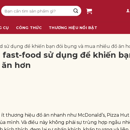
Tìm
kiếm:
G CỤ
CÔNG THỨC
THƯƠNG HIỆU NỔI BẬT
d sử dụng để khiến bạn đói bụng và mua nhiều đồ ăn 
 fast-food sử dụng để khiến ba
̀ ăn hơn
 ít thương hiệu đồ ăn nhanh như McDonald’s, Pizza Hut
a mình. Và điều này không phải sự trùng hợp ngẫu nhi
 kích thích, đem lại sự phấn khích, khẩn trương và liê