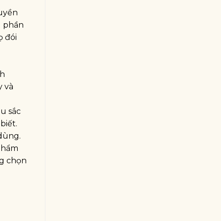
quyền
g phần
ọ đói
nh
y và
àu sắc
biết.
dùng.
 phẩm
ng chọn