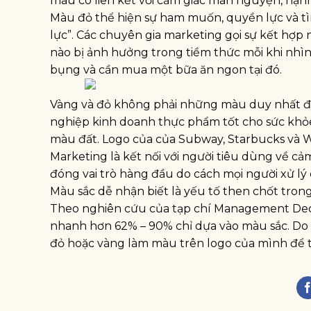
màu có liên kết với cảm giác mãn nguyện, hạnh
Màu đỏ thể hiện sự ham muốn, quyền lực và tìn
lực”. Các chuyên gia marketing gọi sự kết hợp 
nào bị ảnh hưởng trong tiềm thức mỗi khi nhìn
bụng và cần mua một bữa ăn ngon tại đó.
Vàng và đỏ không phải những màu duy nhất đư
nghiệp kinh doanh thực phẩm tốt cho sức kh
màu đất. Logo của của Subway, Starbucks và
Marketing là kết nối với người tiêu dùng về cả
đóng vai trò hàng đầu do cách mọi người xử lý
Màu sắc dễ nhận biết là yếu tố then chốt tro
Theo nghiên cứu của tạp chí Management Decis
nhanh hơn 62% – 90% chỉ dựa vào màu sắc. Do 
đỏ hoặc vàng làm màu trên logo của mình để 