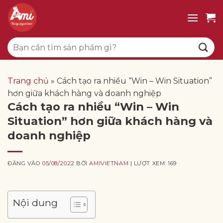
Bỏ
qua
nội
Tìm
dung
kiếm:
Trang chủ
»
Cách tạo ra nhiều “Win – Win Situation”
hơn giữa khách hàng và doanh nghiệp
Cách tạo ra nhiều “Win – Win
Situation” hơn giữa khách hàng và
doanh nghiệp
ĐĂNG VÀO
05/08/2022
BỞI
AMIVIETNAM
| LƯỢT XEM: 169
Nội dung