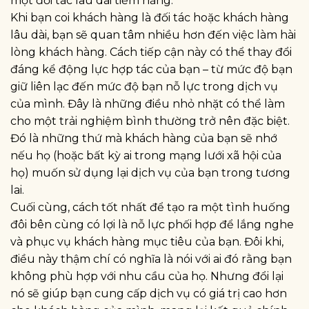
một đối tác lâu dài tiềm năng.
Khi bạn coi khách hàng là đối tác hoặc khách hàng
lâu dài, bạn sẽ quan tâm nhiều hơn đến việc làm hài
lòng khách hàng. Cách tiếp cận này có thể thay đổi
đáng kể động lực hợp tác của bạn – từ mức độ bạn
giữ liên lạc đến mức độ bạn nỗ lực trong dịch vụ
của mình. Đây là những điều nhỏ nhặt có thể làm
cho một trải nghiệm bình thường trở nên đặc biệt.
Đó là những thứ mà khách hàng của bạn sẽ nhớ
nếu họ (hoặc bất kỳ ai trong mạng lưới xã hội của
họ) muốn sử dụng lại dịch vụ của bạn trong tương
lai.
Cuối cùng, cách tốt nhất để tạo ra một tình huống
đôi bên cùng có lợi là nỗ lực phối hợp để lắng nghe
và phục vụ khách hàng mục tiêu của bạn. Đôi khi,
điều này thậm chí có nghĩa là nói với ai đó rằng bạn
không phù hợp với nhu cầu của họ. Nhưng đổi lại
nó sẽ giúp bạn cung cấp dịch vụ có giá trị cao hơn