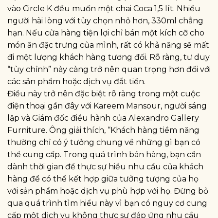
vào Circle K đều muốn một chai Coca 1,5 lít. Nhiều
người hài lòng với tùy chọn nhỏ hơn, 330ml chẳng
hạn. Nếu cửa hàng tiện lợi chỉ bán một kích cỡ cho
món ăn đặc trưng của mình, rất có khả năng sẽ mất
đi một lượng khách hàng tương đối. Rõ ràng, tư duy
“tùy chỉnh” này càng trở nên quan trọng hơn đối với
các sản phẩm hoặc dịch vụ đắt tiền.
Điều này trở nên đặc biệt rõ ràng trong một cuộc
điện thoại gần đây với Kareem Mansour, người sáng
lập và Giám đốc điều hành của Alexandro Gallery
Furniture. Ông giải thích, “Khách hàng tiềm năng
thường chỉ có ý tưởng chung về những gì bạn có
thể cung cấp. Trong quá trình bán hàng, bạn cần
dành thời gian để thực sự hiểu nhu cầu của khách
hàng để có thể kết hợp giữa tưởng tượng của họ
với sản phẩm hoặc dịch vụ phù hợp với họ. Đừng bỏ
qua quá trình tìm hiểu này vì bạn có nguy cơ cung
cấp một dịch vụ không thực sự đáp ứng nhu cầu