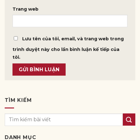
Trang web
Lưu tên của tôi, email, và trang web trong
trình duyệt này cho lần bình luận kế tiếp của
tôi.
TÌM KIẾM
DANH MỤC