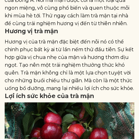
của Đông Á. Nơi mà mận được coi là một loại quả
ngon miệng, vô cùng phổ biến và quen thuộc mỗi
khi mùa hè tới. Thử ngay cách làm trà mận tại nhà
để cùng trải nghiệm hương vị đến từ thiên nhiên.
Hương vị trà mận
Hương vị của trà mận đặc biệt đến nỗi nó có thể
chinh phục bất kỳ ai từ lần nếm thử đầu tiên. Sự kết
hợp giữa vị chua nhẹ của mận và hương thơm dịu
ngọt. Tạo nên một trải nghiệm thưởng thức khó
quên. Trà mận không chỉ là một lựa chọn tuyệt vời
cho những buổi chiều thư giãn. Mà còn là một thức
uống bổ dưỡng, mang lại nhiều lợi ích cho sức khỏe.
Lợi ích sức khỏe của trà mận