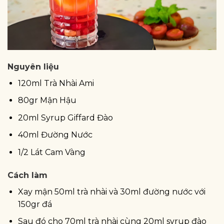
Nguyên liệu
120ml Trà Nhài Ami
80gr Mận Hậu
20ml Syrup Giffard Đào
40ml Đường Nước
1/2 Lát Cam Vàng
Cách làm
Xay mận 50ml trà nhài và 30ml đường nước với
150gr đá
Sau đó cho 70ml trà nhài cùng 20ml syrup đào