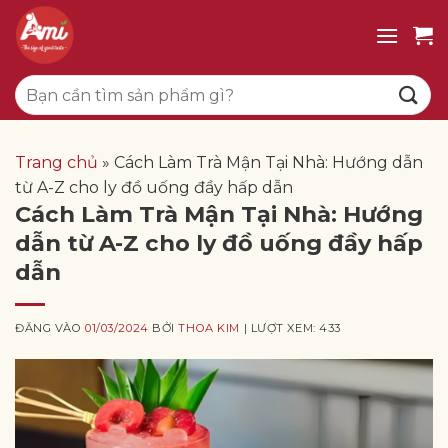
Bỏ
qua
nội
Tìm
dung
kiếm:
Trang chủ
»
Cách Làm Trà Mận Tại Nhà: Hướng dẫn
từ A-Z cho ly đồ uống đầy hấp dẫn
Cách Làm Trà Mận Tại Nhà: Hướng
dẫn từ A-Z cho ly đồ uống đầy hấp
dẫn
ĐĂNG VÀO
01/03/2024
BỞI
THOA KIM
| LƯỢT XEM: 433