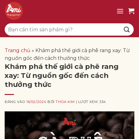
Bỏ
qua
nội
Tìm
dung
kiếm:
Trang chủ
»
Khám phá thế giới cà phê rang xay: Từ
nguồn gốc đến cách thưởng thức
Khám phá thế giới cà phê rang
xay: Từ nguồn gốc đến cách
thưởng thức
ĐĂNG VÀO
16/02/2024
BỞI
THOA KIM
| LƯỢT XEM: 334