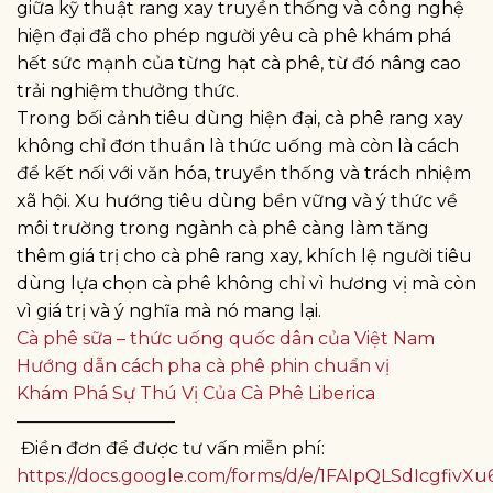
giữa kỹ thuật rang xay truyền thống và công nghệ
hiện đại đã cho phép người yêu cà phê khám phá
hết sức mạnh của từng hạt cà phê, từ đó nâng cao
trải nghiệm thưởng thức.
Trong bối cảnh tiêu dùng hiện đại, cà phê rang xay
không chỉ đơn thuần là thức uống mà còn là cách
để kết nối với văn hóa, truyền thống và trách nhiệm
xã hội. Xu hướng tiêu dùng bền vững và ý thức về
môi trường trong ngành cà phê càng làm tăng
thêm giá trị cho cà phê rang xay, khích lệ người tiêu
dùng lựa chọn cà phê không chỉ vì hương vị mà còn
vì giá trị và ý nghĩa mà nó mang lại.
Cà phê sữa – thức uống quốc dân của Việt Nam
Hướng dẫn cách pha cà phê phin chuẩn vị
Khám Phá Sự Thú Vị Của Cà Phê Liberica
—————————
Điền đơn để được tư vấn miễn phí:
https://docs.google.com/forms/d/e/1FAIpQLSdIcgf