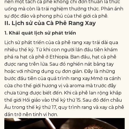
nên một tách cà phê không chỉ đơn thuần là thức
uống mà còn là trải nghiệm thưởng thức. Phản ánh
sự độc đáo và phong phú của thế giới cà phê.
II. Lịch sử của Cà Phê Rang Xay
1. Khái quát lịch sử phát triển
Lịch sử phát triển của cà phê rang xay trải dài qua
nhiều thế kỷ. Từ khi con người lần đầu tiên khám
phá ra hạt cà phê ở Ethiopia. Ban đầu, hạt cà phê
được rang trên lửa. Sau đó nghiền nát bằng tay
hoặc với những dụng cụ đơn giản. Đây là những
bước đầu tiên của quá trình rang xay.Mmở ra cánh
cửa cho thế giới hương vị và aroma mà trước đây
chưa từng được biết đến. Khi cà phê lan rộng khắp
thế giới Hồi giáo vào thế kỷ thứ 15. Sau đó đến châu
Âu trong thế kỷ thứ 17, quy trình rang và xay cà phê
dần trở nên tinh vi hơn.