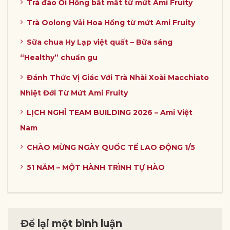
Trà đào Ổi Hồng bắt mắt từ mứt Ami Fruity
Trà Oolong Vải Hoa Hồng từ mứt Ami Fruity
Sữa chua Hy Lạp việt quất – Bữa sáng
“Healthy” chuẩn gu
Đánh Thức Vị Giác Với Trà Nhài Xoài Macchiato
Nhiệt Đới Từ Mứt Ami Fruity
LỊCH NGHỈ TEAM BUILDING 2026 – Ami Việt
Nam
CHÀO MỪNG NGÀY QUỐC TẾ LAO ĐỘNG 1/5
51 NĂM – MỘT HÀNH TRÌNH TỰ HÀO
Để lại một bình luận