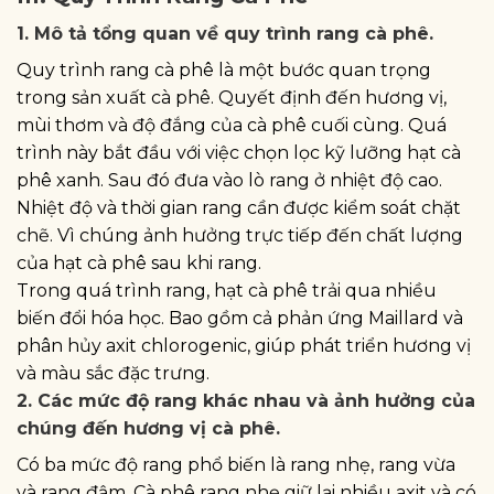
1. Mô tả tổng quan về quy trình rang cà phê.
Quy trình rang cà phê là một bước quan trọng
trong sản xuất cà phê. Quyết định đến hương vị,
mùi thơm và độ đắng của cà phê cuối cùng. Quá
trình này bắt đầu với việc chọn lọc kỹ lưỡng hạt cà
phê xanh. Sau đó đưa vào lò rang ở nhiệt độ cao.
Nhiệt độ và thời gian rang cần được kiểm soát chặt
chẽ. Vì chúng ảnh hưởng trực tiếp đến chất lượng
của hạt cà phê sau khi rang.
Trong quá trình rang, hạt cà phê trải qua nhiều
biến đổi hóa học. Bao gồm cả phản ứng Maillard và
phân hủy axit chlorogenic, giúp phát triển hương vị
và màu sắc đặc trưng.
2. Các mức độ rang khác nhau và ảnh hưởng của
chúng đến hương vị cà phê.
Có ba mức độ rang phổ biến là rang nhẹ, rang vừa
và rang đậm. Cà phê rang nhẹ giữ lại nhiều axit và có