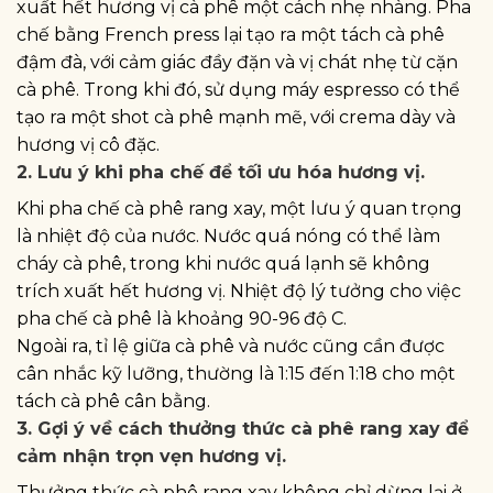
xuất hết hương vị cà phê một cách nhẹ nhàng. Pha
chế bằng French press lại tạo ra một tách cà phê
đậm đà, với cảm giác đầy đặn và vị chát nhẹ từ cặn
cà phê. Trong khi đó, sử dụng máy espresso có thể
tạo ra một shot cà phê mạnh mẽ, với crema dày và
hương vị cô đặc.
2. Lưu ý khi pha chế để tối ưu hóa hương vị.
Khi pha chế cà phê rang xay, một lưu ý quan trọng
là nhiệt độ của nước. Nước quá nóng có thể làm
cháy cà phê, trong khi nước quá lạnh sẽ không
trích xuất hết hương vị. Nhiệt độ lý tưởng cho việc
pha chế cà phê là khoảng 90-96 độ C.
Ngoài ra, tỉ lệ giữa cà phê và nước cũng cần được
cân nhắc kỹ lưỡng, thường là 1:15 đến 1:18 cho một
tách cà phê cân bằng.
3. Gợi ý về cách thưởng thức cà phê rang xay để
cảm nhận trọn vẹn hương vị.
Thưởng thức cà phê rang xay không chỉ dừng lại ở