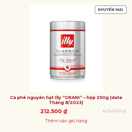
SẢN
KHUYẾN MẠI
PH
ĐA
GIẢ
GIÁ
Cà phê nguyên hạt Illy “GRANI” – hộp 250g (date
Tháng 8/2023)
Giá
Giá
212.500
₫
425.000
₫
gốc
hiện
là:
tại
Thêm vào giỏ hàng
425.000 ₫.
là:
212.500 ₫.