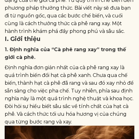
dạng của thế giới cà phê. Từ quy trình chế biến đến
phương pháp thưởng thức. Bài viết này sẽ đưa bạn
đi từ nguồn gốc, qua các bước chế biến, và cuối
cùng là cách thưởng thức cà phê rang xay. Một
hành trình khám phá đầy phong phú và sâu sắc.
I. Giới thiệu
1. Định nghĩa của “Cà phê rang xay” trong thế
giới cà phê.
Định nghĩa đơn giản nhất của cà phê rang xay là
quá trình biến đổi hạt cà phê xanh. Chưa qua chế
biến, thành hạt cà phê đã rang và sau đó xay nhỏ để
sẵn sàng cho việc pha chế. Tuy nhiên, phía sau định
nghĩa này là một quá trình nghệ thuật và khoa học.
Đòi hỏi sự hiểu biết sâu sắc về tính chất của hạt cà
phê. Và cách thức tối ưu hóa hương vị của chúng
qua từng bước rang và xay.