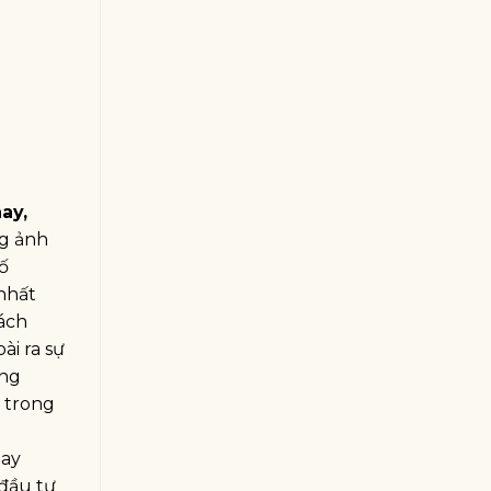
hay,
ng ảnh
ố
nhất
ách
ài ra sự
ơng
 trong
tay
 đầu tư