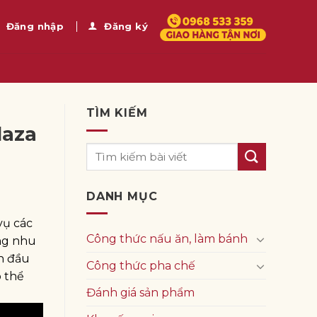
Đăng nhập
Đăng ký
TÌM KIẾM
laza
DANH MỤC
vụ các
Công thức nấu ăn, làm bánh
ng nhu
n đầu
Công thức pha chế
ó thể
Đánh giá sản phẩm