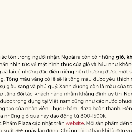
giác tôn trọng người nhận. Ngoài ra còn có những
giỏ, k
phần nhìn tức về mặt hình thức của giỏ và hầu như khô
quà lại có những đặc điểm riêng nên thường được một s
 Tông màu vàng có lẽ sẽ là tông màu được yêu thích 
 sự giàu sang và phú quý. Xanh dương còn là màu của tr
p tặng đối tác, khách hàng nhằm khẳng định uy tín. Ngo
ển được trọng dụng tại VIệt nam cũng như các nước phư
ng tạo của nhân viên Thực Phẩm Plaza hoàn thành. Bên
ủa những giỏ quà này dao động từ 800-1500k.
ực Phẩm Plaza cập nhật trên
website
. Mỗi sản phẩm đến 
 suất 365 ngày lao động. Chúng tôi tự hào khi là đơn vị