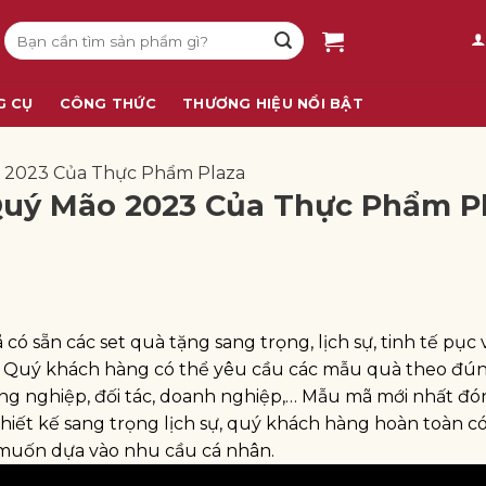
Tìm
kiếm:
G CỤ
CÔNG THỨC
THƯƠNG HIỆU NỔI BẬT
̃o 2023 Của Thực Phẩm Plaza
 Quý Mão 2023 Của Thực Phẩm P
 sẵn các set quà tặng sang trọng, lịch sự, tinh tế pục 
. Quý khách hàng có thể yêu cầu các mẫu quà theo đú
g nghiệp, đối tác, doanh nghiệp,… Mẫu mã mới nhất đó
thiết kế sang trọng lịch sự, quý khách hàng hoàn toàn c
ý muốn dựa vào nhu cầu cá nhân.