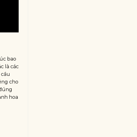
húc bao
ắc là các
 cầu
iêng cho
 đúng
 ảnh hoa