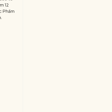
ệm 12
c Phẩm
m.