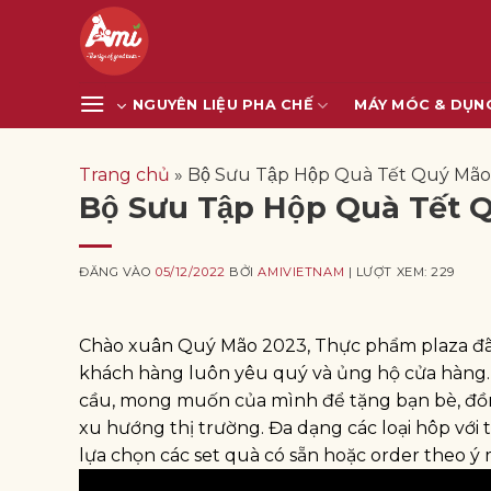
Bỏ
qua
nội
dung
NGUYÊN LIỆU PHA CHẾ
MÁY MÓC & DỤN
Trang chủ
»
Bộ Sưu Tập Hộp Quà Tết Quý Ma
Bộ Sưu Tập Hộp Quà Tết
ĐĂNG VÀO
05/12/2022
BỞI
AMIVIETNAM
| LƯỢT XEM: 229
Chào xuân Quý Mão 2023, Thực phẩm plaza đã có
khách hàng luôn yêu quý và ủng hộ cửa hàng
cầu, mong muốn của mình để tặng bạn bè, đồn
xu hướng thị trường. Đa dạng các loại hôp với 
lựa chọn các set quà có sẵn hoặc order theo 