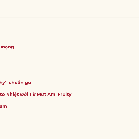
ỏ mọng
thy” chuẩn gu
to Nhiệt Đới Từ Mứt Ami Fruity
Nam