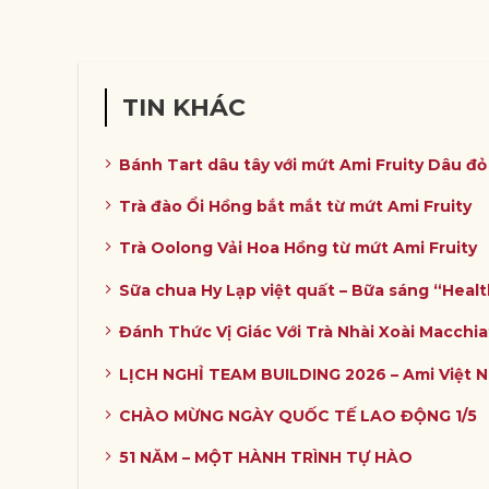
TIN KHÁC
Bánh Tart dâu tây với mứt Ami Fruity Dâu đ
Trà đào Ổi Hồng bắt mắt từ mứt Ami Fruity
Trà Oolong Vải Hoa Hồng từ mứt Ami Fruity
Sữa chua Hy Lạp việt quất – Bữa sáng “Heal
Đánh Thức Vị Giác Với Trà Nhài Xoài Macchia
LỊCH NGHỈ TEAM BUILDING 2026 – Ami Việt 
CHÀO MỪNG NGÀY QUỐC TẾ LAO ĐỘNG 1/5
51 NĂM – MỘT HÀNH TRÌNH TỰ HÀO