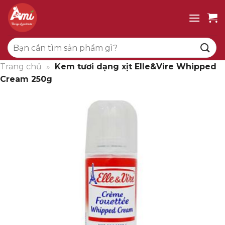
Bỏ
qua
nội
Tìm
dung
kiếm:
Trang chủ
»
Kem tươi dạng xịt Elle&Vire Whipped
Cream 250g