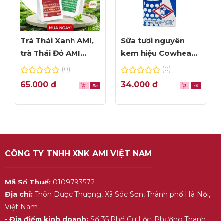
Trà Thái Xanh AMI,
Sữa tươi nguyên
trà Thái Đỏ AMI
kem hiệu Cowhead
thơm ngon, túi lọc
– hộp 1L
(0)
(0)
tiện dụng
0
0
65.000
₫
34.000
₫
out
out
of
of
5
5
CÔNG TY TNHH XNK AMI VIỆT NAM
Mã Số Thuế:
0109793572
Địa chỉ:
Thôn Dược Thượng, Xã Sóc Sơn, Thành phố Hà Nội,
Việt Nam
-
Địa điểm kinh doanh:
Số 35 Phố Cự Lộc, Phường Thanh