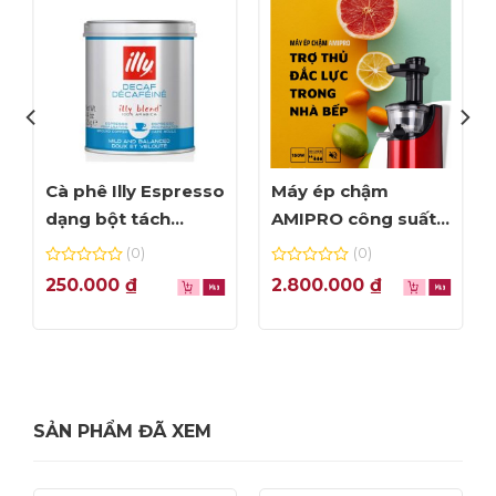
Cà phê Illy Espresso
Máy ép chậm
dạng bột tách
AMIPRO công suất
Cafein – hộp 125gr
150W – Màu đỏ
(0)
(0)
0
0
250.000
₫
2.800.000
₫
out
out
of
of
5
5
SẢN PHẨM ĐÃ XEM