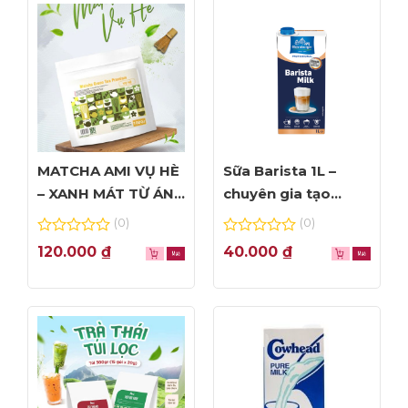
MATCHA AMI VỤ HÈ
Sữa Barista 1L –
– XANH MÁT TỪ ÁNH
chuyên gia tạo
NHÌN ĐẦU TIÊN
Foam đỉnh cao
(0)
(0)
0
0
120.000
₫
40.000
₫
out
out
of
of
5
5