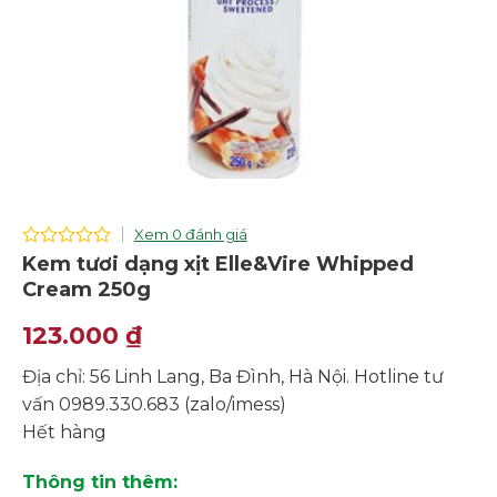
Xem 0 đánh giá
0
Kem tươi dạng xịt Elle&Vire Whipped
out
Cream 250g
of
5
123.000
₫
Địa chỉ: 56 Linh Lang, Ba Đình, Hà Nội. Hotline tư
vấn 0989.330.683 (zalo/imess)
Hết hàng
Thông tin thêm: