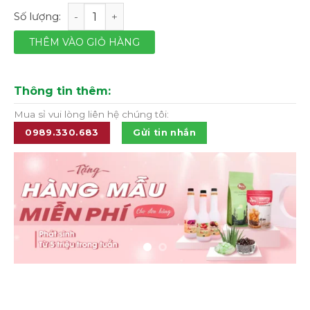
Gas N2O iSi dùng cho bình xịt kem tươi – hộp 10 viên m
THÊM VÀO GIỎ HÀNG
Thông tin thêm:
Mua sỉ vui lòng liên hệ chúng tôi:
0989.330.683
Gửi tin nhắn