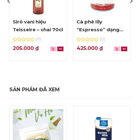
Sirô vani hiệu
Cà phê Illy
Teisseire – chai 70cl
“Espresso” dạng
bột – hộp 250gr
(0)
(0)
0
0
205.000
₫
425.000
₫
out
out
of
of
5
5
SẢN PHẨM ĐÃ XEM