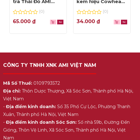
trà Thái Đỏ AMI
kem hiệu Cowhead
thơm ngon, túi lọc
– hộp 1L
(0)
(0)
tiện dụng
0
0
65.000
₫
34.000
₫
out
out
of
of
5
5
CÔNG TY TNHH XNK AMI VIỆT NAM
Mã Số Thuế:
0109793572
Địa chỉ:
Thôn Dược Thượng, Xã Sóc Sơn, Thành phố Hà Nội,
Việt Nam
-
Địa điểm kinh doanh:
Số 35 Phố Cự Lộc, Phường Thanh
Xuân, Thành phố Hà Nội, Việt Nam
-
Địa điểm kinh doanh Sóc Sơn:
Số nhà 59b, Đường Đền
Gióng, Thôn Vệ Linh, Xã Sóc Sơn, Thành phố Hà Nội, Việt
Nam