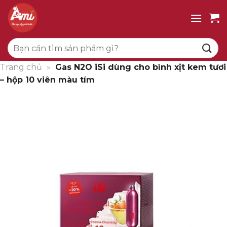
Bỏ
qua
nội
Tìm
dung
kiếm:
Trang chủ
»
Gas N2O iSi dùng cho bình xịt kem tươi
– hộp 10 viên màu tím