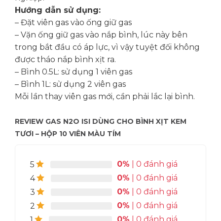
Hướng dẫn sử dụng:
– Đặt viên gas vào ống giữ gas
– Vặn ống giữ gas vào nắp bình, lúc này bên
trong bắt đầu có áp lực, vì vậy tuyệt đối không
được tháo nắp bình xịt ra.
– Bình 0.5L: sử dụng 1 viên gas
– Bình 1L: sử dụng 2 viên gas
Mỗi lần thay viên gas mới, cần phải lắc lại bình.
REVIEW GAS N2O ISI DÙNG CHO BÌNH XỊT KEM
TƯƠI – HỘP 10 VIÊN MÀU TÍM
0%
| 0 đánh giá
5
0%
| 0 đánh giá
4
0%
| 0 đánh giá
3
0%
| 0 đánh giá
2
0%
| 0 đánh giá
1