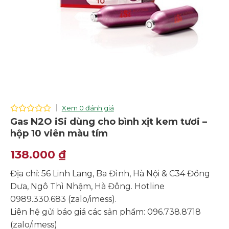
Xem 0 đánh giá
0
Gas N2O iSi dùng cho bình xịt kem tươi –
out
hộp 10 viên màu tím
of
5
138.000
₫
Địa chỉ: 56 Linh Lang, Ba Đình, Hà Nội & C34 Đồng
Dưa, Ngô Thì Nhậm, Hà Đông. Hotline
0989.330.683 (zalo/imess).
Liên hệ gửi báo giá các sản phẩm: 096.738.8718
(zalo/imess)