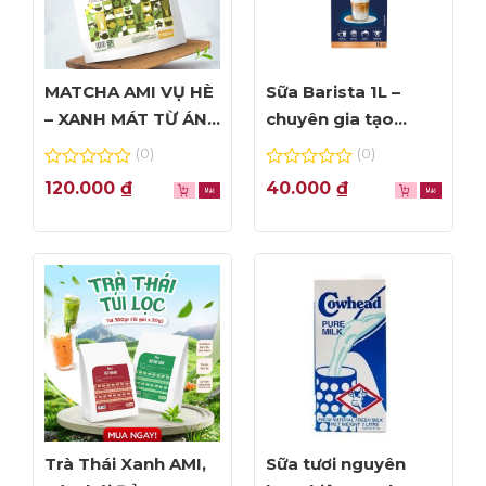
MATCHA AMI VỤ HÈ
Sữa Barista 1L –
– XANH MÁT TỪ ÁNH
chuyên gia tạo
NHÌN ĐẦU TIÊN
Foam đỉnh cao
(0)
(0)
0
0
120.000
₫
40.000
₫
out
out
of
of
5
5
Trà Thái Xanh AMI,
Sữa tươi nguyên