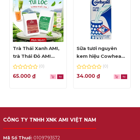
Trà Thái Xanh AMI,
Sữa tươi nguyên
trà Thái Đỏ AMI
kem hiệu Cowhead
thơm ngon, túi lọc
– hộp 1L
(0)
(0)
tiện dụng
0
0
65.000
₫
34.000
₫
out
out
of
of
5
5
CÔNG TY TNHH XNK AMI VIỆT NAM
Mã Số Thuế:
0109793572