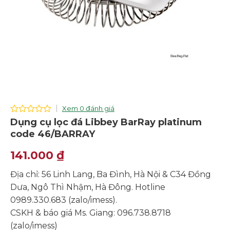
Xem 0 đánh giá
0
Dụng cụ lọc đá Libbey BarRay platinum
out
code 46/BARRAY
of
5
141.000
₫
Địa chỉ: 56 Linh Lang, Ba Đình, Hà Nội & C34 Đồng
Dưa, Ngô Thì Nhậm, Hà Đông. Hotline
0989.330.683 (zalo/imess).
CSKH & báo giá Ms. Giang: 096.738.8718
(zalo/imess)