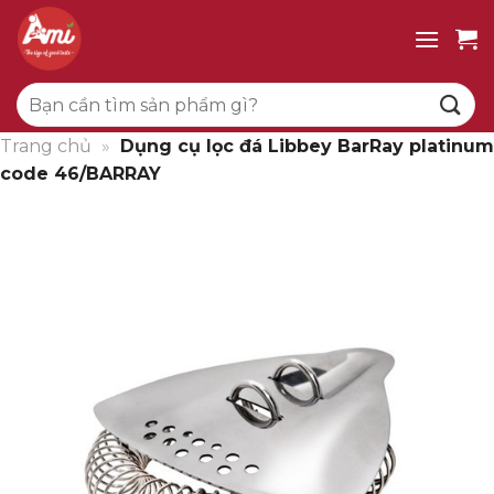
Bỏ
qua
nội
Tìm
dung
kiếm:
Trang chủ
»
Dụng cụ lọc đá Libbey BarRay platinum
code 46/BARRAY