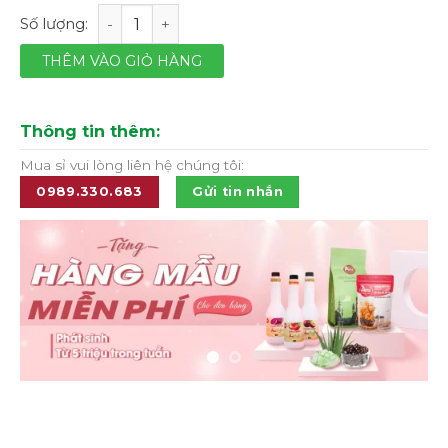
Dụng cụ lọc đá Libbey BarRay platinum code 46/BARRA
THÊM VÀO GIỎ HÀNG
Thông tin thêm:
Mua sỉ vui lòng liên hệ chúng tôi:
0989.330.683
Gửi tin nhắn