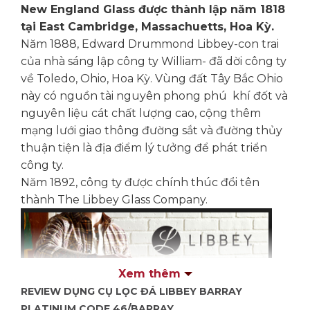
New England Glass được thành lập năm 1818
tại East Cambridge, Massachuetts, Hoa Kỳ.
Năm 1888, Edward Drummond Libbey-con trai
của nhà sáng lập công ty William- đã dời công ty
về Toledo, Ohio, Hoa Kỳ. Vùng đất Tây Bắc Ohio
này có nguồn tài nguyên phong phú khí đốt và
nguyên liệu cát chất lượng cao, cộng thêm
mạng lưới giao thông đường sắt và đường thủy
thuận tiện là địa điểm lý tưởng để phát triển
công ty.
Năm 1892, công ty được chính thúc đổi tên
thành The Libbey Glass Company.
Xem thêm
REVIEW DỤNG CỤ LỌC ĐÁ LIBBEY BARRAY
PLATINUM CODE 46/BARRAY