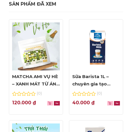
SẢN PHẨM ĐÃ XEM
MATCHA AMI VỤ HÈ
Sữa Barista 1L –
– XANH MÁT TỪ ÁNH
chuyên gia tạo
NHÌN ĐẦU TIÊN
Foam đỉnh cao
(0)
(0)
0
0
120.000
₫
40.000
₫
out
out
of
of
5
5