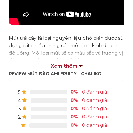
Mứt trái cây là loại nguyên liệu phổ biến được sử
dụng rất nhiều trong các mô hình kinh doanh
đồ uống. Mỗi loại mứt sẽ có màu sắc và hương vị
đặc trưng của từng loại trái cây.
Xem thêm
Mứt Ami Fruity
là 1 sản phẩm tâm huyết của đội
REVIEW MỨT ĐÀO AMI FRUITY – CHAI 1KG
ngũ tập thể nhân viên Thực Phẩm Plaza ấp ủ,
nghiên cứu và chuẩn bị trong suốt thời gian dài,
với các tiêu chí:
0%
| 0 đánh giá
5
– Sản phẩm mang trong mình hương vị tự nhiên
0%
| 0 đánh giá
4
của trái cây.
0%
| 0 đánh giá
3
– Được sản xuất trên dây chuyền hiện đại bậc
0%
| 0 đánh giá
2
nhất tại Việt Nam theo tiêu chí “Người Việt Nam
0%
| 0 đánh giá
1
ưu tiên dùng hàng Việt Nam”