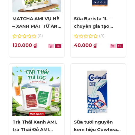
MATCHA AMI VỤ HÈ
Sữa Barista 1L –
– XANH MÁT TỪ ÁNH
chuyên gia tạo
NHÌN ĐẦU TIÊN
Foam đỉnh cao
(0)
(0)
0
0
120.000
₫
40.000
₫
out
out
of
of
5
5
Trà Thái Xanh AMI,
Sữa tươi nguyên
trà Thái Đỏ AMI
kem hiệu Cowhead