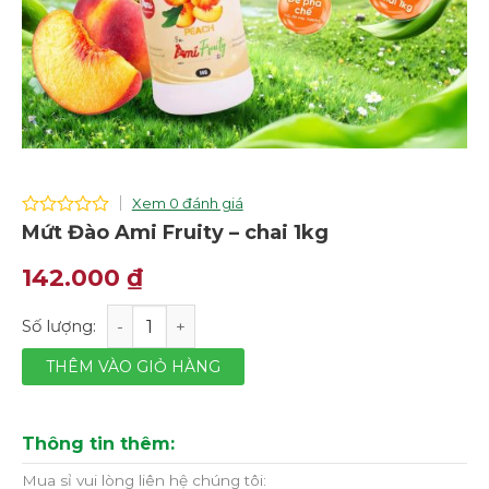
Xem 0 đánh giá
0
Mứt Đào Ami Fruity – chai 1kg
out
of
142.000
₫
5
Mứt Đào Ami Fruity – chai 1kg số lượng
THÊM VÀO GIỎ HÀNG
Thông tin thêm:
Mua sỉ vui lòng liên hệ chúng tôi: