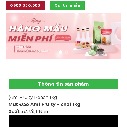
0989.330.683
Gửi tin nhắn
Thông tin sản phẩm
(Ami Fruity Peach 1kg)
Mứt Đào Ami Fruity – chai 1kg
Xuất xứ:
Việt Nam