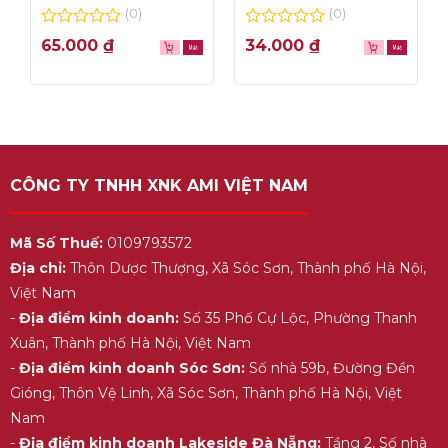
thơm ngon, túi lọc
– hộp 1L
(0)
(0)
tiện dụng
0
0
65.000
₫
34.000
₫
out
out
of
of
5
5
CÔNG TY TNHH XNK AMI VIỆT NAM
Mã Số Thuế:
0109793572
Địa chỉ:
Thôn Dược Thượng, Xã Sóc Sơn, Thành phố Hà Nội,
Việt Nam
-
Địa điểm kinh doanh:
Số 35 Phố Cự Lộc, Phường Thanh
Xuân, Thành phố Hà Nội, Việt Nam
-
Địa điểm kinh doanh Sóc Sơn:
Số nhà 59b, Đường Đền
Gióng, Thôn Vệ Linh, Xã Sóc Sơn, Thành phố Hà Nội, Việt
Nam
-
Địa điểm kinh doanh Lakeside Đà Nẵng:
Tầng 2, Số nhà