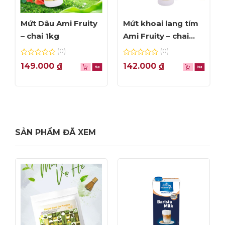
Mứt Dâu Ami Fruity
Mứt khoai lang tím
– chai 1kg
Ami Fruity – chai
1kg
(0)
(0)
0
0
149.000
₫
142.000
₫
out
out
of
of
5
5
SẢN PHẨM ĐÃ XEM