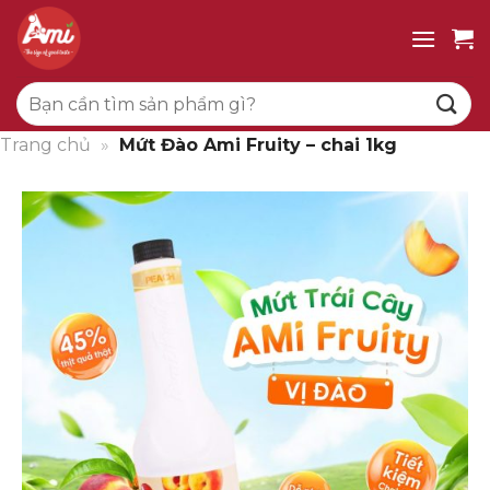
Bỏ
qua
nội
Tìm
dung
kiếm:
Trang chủ
»
Mứt Đào Ami Fruity – chai 1kg