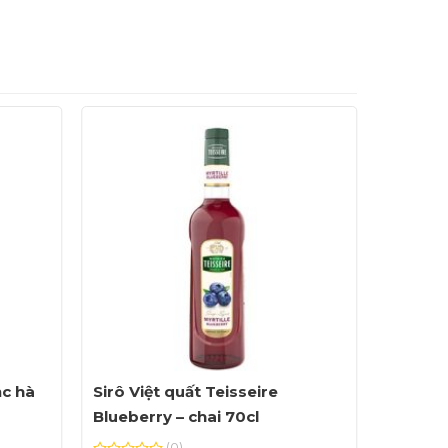
ạc hà
Sirô Việt quất Teisseire
Sirô Va
Blueberry – chai 70cl
70cl
(0)