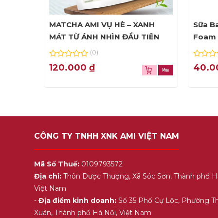
MATCHA AMI VỤ HÈ – XANH
Sữa Ba
MÁT TỪ ÁNH NHÌN ĐẦU TIÊN
Foam 
(0)
0
0
120.000
₫
40.
out
out
of
of
5
5
CÔNG TY TNHH XNK AMI VIỆT NAM
Mã Số Thuế:
0109793572
Địa chỉ:
Thôn Dược Thượng, Xã Sóc Sơn, Thành phố H
Việt Nam
-
Địa điểm kinh doanh:
Số 35 Phố Cự Lộc, Phường T
Xuân, Thành phố Hà Nội, Việt Nam