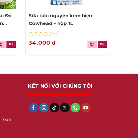
ái Đỏ
Sữa tươi nguyên kem hiệu
ện
Cowhead – hộp 1L
(0)
0
34.000
₫
out
of
5
KẾT NỐI VỚI CHÚNG TÔI
 toán
ận