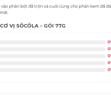
vào phần bột đã trộn và cuối cùng cho phần kem đã đá
 mát.
Ơ VỊ SÔCÔLA – GÓI 77G
0
0
0
0
0