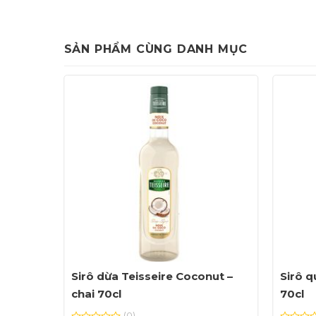
SẢN PHẨM CÙNG DANH MỤC
dine –
Sirô dừa Teisseire Coconut –
Sirô q
chai 70cl
70cl
(0)