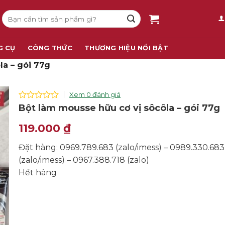
Tìm
kiếm:
G CỤ
CÔNG THỨC
THƯƠNG HIỆU NỔI BẬT
la – gói 77g
Xem 0 đánh giá
0
Bột làm mousse hữu cơ vị sôcôla – gói 77g
out
of
119.000
₫
5
Đặt hàng: 0969.789.683 (zalo/imess) – 0989.330.683
(zalo/imess) – 0967.388.718 (zalo)
Hết hàng