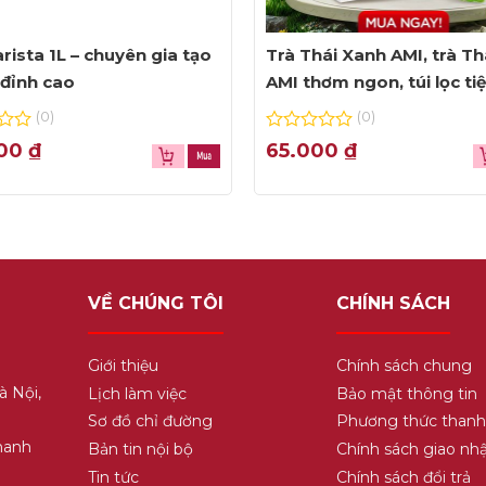
rista 1L – chuyên gia tạo
Trà Thái Xanh AMI, trà Th
đỉnh cao
AMI thơm ngon, túi lọc ti
dụng
(0)
(0)
0
000
₫
65.000
₫
out
of
5
VỀ CHÚNG TÔI
CHÍNH SÁCH
Giới thiệu
Chính sách chung
à Nội,
Lịch làm việc
Bảo mật thông tin
Sơ đồ chỉ đường
Phương thức thanh
hanh
Bản tin nội bộ
Chính sách giao nh
Tin tức
Chính sách đổi trả