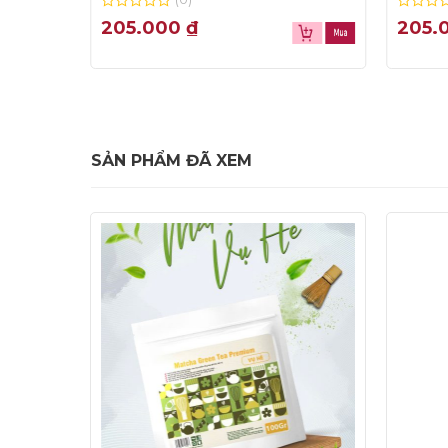
0
0
205.000
₫
205.
out
out
of
of
5
5
SẢN PHẨM ĐÃ XEM