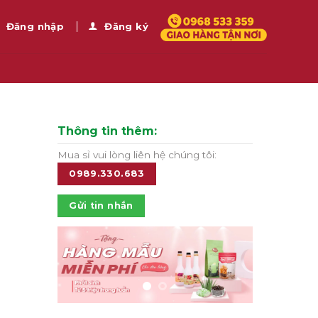
Đăng nhập
Đăng ký
Thông tin thêm:
Mua sỉ vui lòng liên hệ chúng tôi:
0989.330.683
Gửi tin nhắn