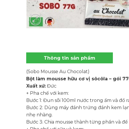
Thông tin sản phẩm
(Sobo Mousse Au Chocolat)
Bột làm mousse hữu cơ vị sôcôla – gói 7
Xuất xứ:
Đức
+ Pha chế với kem:
Bước 1: Đun sôi 100ml nước trong ấm và đổ r
Bước 2: Dùng máy đánh trứng đánh kem lạnh 
nhẹ nhàng.
Bước 3: Chia mousse thành từng phần và để tro