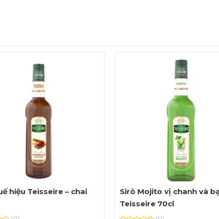
uế hiệu Teisseire – chai
Sirô Mojito vị chanh và b
Teisseire 70cl
(0)
(0)