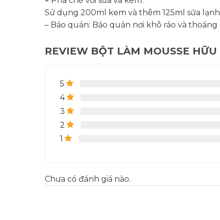
+ Pha chế với sữa và kem:
Sử dụng 200ml kem và thêm 125ml sữa lạnh 
– Bảo quản: Bảo quản nơi khô ráo và thoáng
REVIEW BỘT LÀM MOUSSE HỮU C
5
4
3
2
1
Chưa có đánh giá nào.