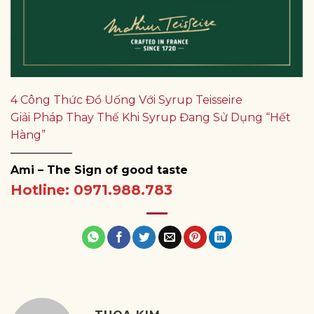
4 Công Thức Đồ Uống Với Syrup Teisseire
Giải Pháp Thay Thế Khi Syrup Đang Sử Dụng “Hết
Hàng”
—————–
Ami – The Sign of good taste
Hotline: 0971.988.783