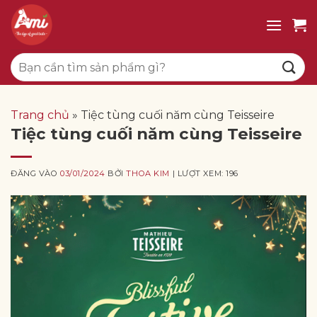
Bỏ
qua
nội
Tìm
dung
kiếm:
Trang chủ
»
Tiệc tùng cuối năm cùng Teisseire
Tiệc tùng cuối năm cùng Teisseire
ĐĂNG VÀO
03/01/2024
BỞI
THOA KIM
| LƯỢT XEM: 196