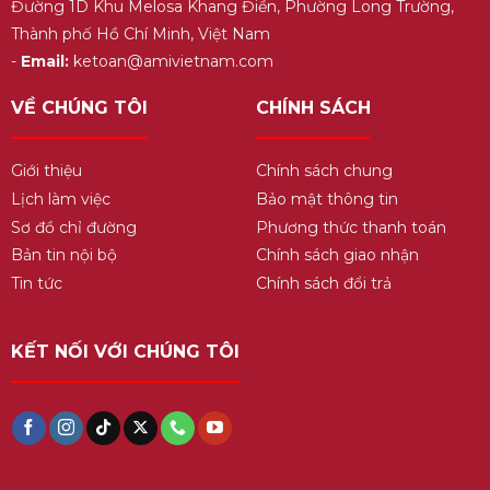
Đường 1D Khu Melosa Khang Điền, Phường Long Trường,
Thành phố Hồ Chí Minh, Việt Nam
-
Email:
ketoan@amivietnam.com
VỀ CHÚNG TÔI
CHÍNH SÁCH
Giới thiệu
Chính sách chung
Lịch làm việc
Bảo mật thông tin
Sơ đồ chỉ đường
Phương thức thanh toán
Bản tin nội bộ
Chính sách giao nhận
Tin tức
Chính sách đổi trả
KẾT NỐI VỚI CHÚNG TÔI