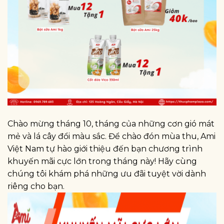
Chào mừng tháng 10, tháng của những cơn gió mát
mẻ và lá cây đổi màu sắc. Để chào đón mùa thu, Ami
Việt Nam tự hào giới thiệu đến bạn chương trình
khuyến mãi cực lớn trong tháng này! Hãy cùng
chúng tôi khám phá những ưu đãi tuyệt vời dành
riêng cho bạn.