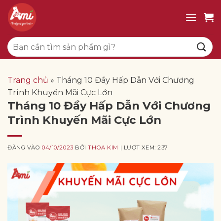
Bỏ
qua
nội
Tìm
dung
kiếm:
Trang chủ
»
Tháng 10 Đầy Hấp Dẫn Với Chương
Trình Khuyến Mãi Cực Lớn
Tháng 10 Đầy Hấp Dẫn Với Chương
Trình Khuyến Mãi Cực Lớn
ĐĂNG VÀO
04/10/2023
BỞI
THOA KIM
| LƯỢT XEM: 237