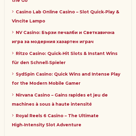
the Go
Casino Lab Online Casino – Slot Quick‑Play &
Vincite Lampo
NV Casino: Бързи печалби и Светкавична
игра за модерния хазартен играч
Ritzo Casino: Quick‑Hit Slots & Instant Wins
für den Schnell‑Spieler
SydSpin Casino: Quick Wins and Intense Play
for the Modern Mobile Gamer
Nirvana Casino – Gains rapides et jeu de
machines à sous à haute intensité
Royal Reels 6 Casino – The Ultimate
High‑Intensity Slot Adventure