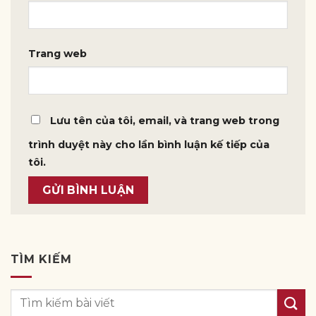
Trang web
Lưu tên của tôi, email, và trang web trong
trình duyệt này cho lần bình luận kế tiếp của
tôi.
TÌM KIẾM