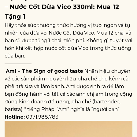
– Nước Cốt Dừa Vico 330ml: Mua 12
Tặng 1
Hãy thỏa sức thưởng thức hương vị tươi ngon và tự
nhiên của dừa với Nước Cốt Dừa Vico. Mua 12 chai và
bạn sẽ được tặng 1 chai miễn phí. Không gì tuyệt vời
hơn khi kết hợp nước cốt dừa Vico trong thức uống
của bạn.
—————–
Ami – The Sign of good taste
Nhãn hiệu chuyên
về các sản phẩm nguyên liệu pha chế cho kênh cà
phê, trà sữa và làm bánh. Ami được sinh ra để làm
bạn đồng hành với tất cả các anh chị em trong cộng
đồng kinh doanh đồ uống, pha chế (bartender,
barista) * tiếng Pháp: “Ami” nghĩa là “người bạn”
Hotline:
0971.988.783