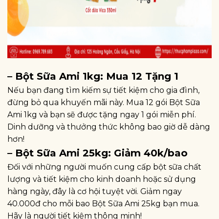
– Bột Sữa Ami 1kg: Mua 12 Tặng 1
Nếu bạn đang tìm kiếm sự tiết kiệm cho gia đình,
đừng bỏ qua khuyến mãi này. Mua 12 gói Bột Sữa
Ami 1kg và bạn sẽ được tặng ngay 1 gói miễn phí.
Dinh dưỡng và thưởng thức không bao giờ dễ dàng
hơn!
– Bột Sữa Ami 25kg: Giảm 40k/bao
Đối với những người muốn cung cấp bột sữa chất
lượng và tiết kiệm cho kinh doanh hoặc sử dụng
hàng ngày, đây là cơ hội tuyệt vời. Giảm ngay
40.000đ cho mỗi bao Bột Sữa Ami 25kg bạn mua.
Hãy là người tiết kiệm thông minh!