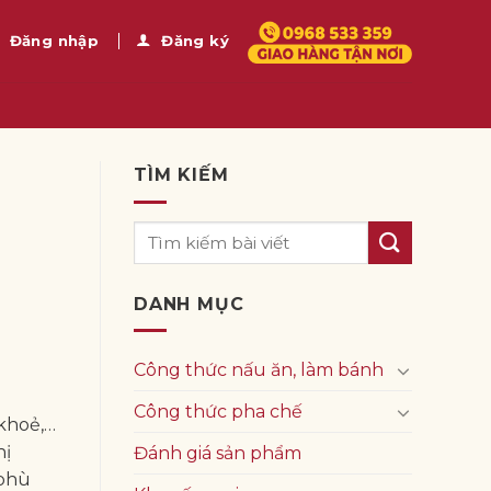
Đăng nhập
Đăng ký
TÌM KIẾM
n
DANH MỤC
Công thức nấu ăn, làm bánh
Công thức pha chế
 khoẻ,…
hị
Đánh giá sản phẩm
 phù