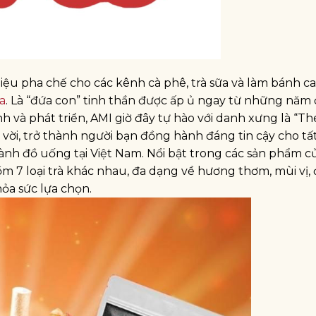
ệu pha chế cho các kênh cà phê, trà sữa và làm bánh c
a
. Là “đứa con” tinh thần được ấp ủ ngay từ những năm
h và phát triển, AMI giờ đây tự hào với danh xưng là “Th
 vời, trở thành người bạn đồng hành đáng tin cậy cho tất
nh đồ uống tại Việt Nam. Nổi bật trong các sản phẩm c
 7 loại trà khác nhau, đa dạng về hương thơm, mùi vị, 
ỏa sức lựa chọn.