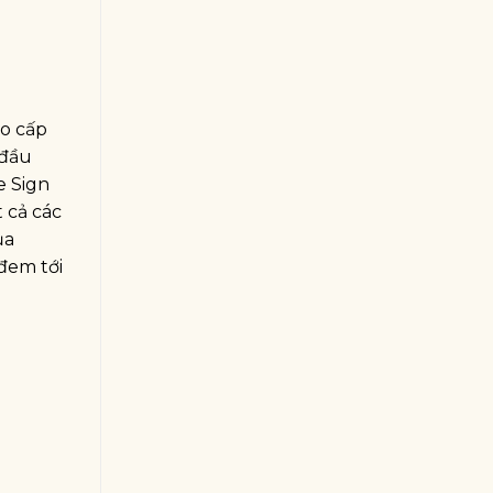
ao cấp
 đầu
e Sign
 cả các
ủa
đem tới