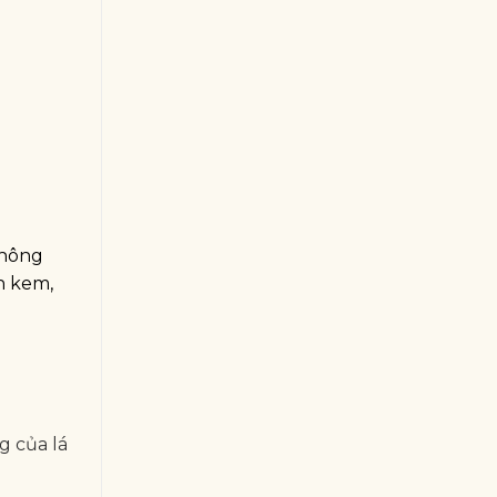
không
h kem,
g của lá