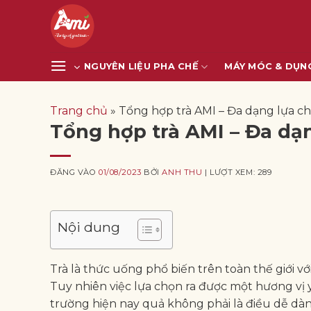
Bỏ
qua
nội
dung
NGUYÊN LIỆU PHA CHẾ
MÁY MÓC & DỤN
Trang chủ
»
Tổng hợp trà AMI – Đa dạng lựa c
Tổng hợp trà AMI – Đa dạ
ĐĂNG VÀO
01/08/2023
BỞI
ANH THU
| LƯỢT XEM: 289
Nội dung
Trà là thức uống phổ biến trên toàn thế giới vớ
Tuy nhiên việc lựa chọn ra được một hương vị y
trường hiện nay quả không phải là điều dễ dàn