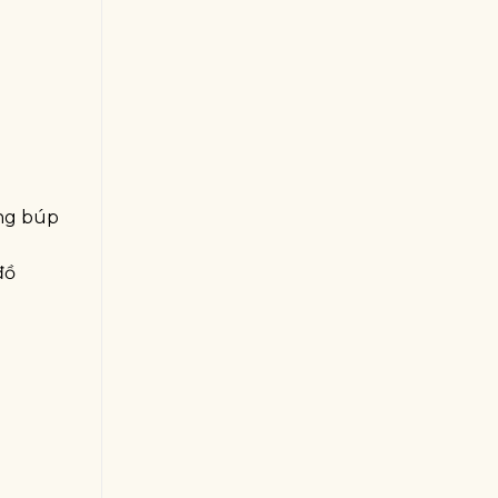
ững búp
đồ