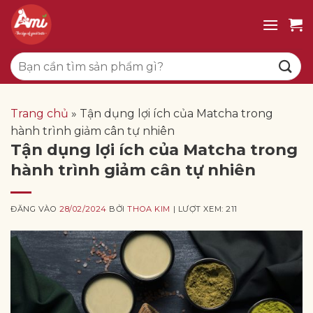
Bỏ
qua
nội
Tìm
dung
kiếm:
Trang chủ
»
Tận dụng lợi ích của Matcha trong
hành trình giảm cân tự nhiên
Tận dụng lợi ích của Matcha trong
hành trình giảm cân tự nhiên
ĐĂNG VÀO
28/02/2024
BỞI
THOA KIM
| LƯỢT XEM: 211