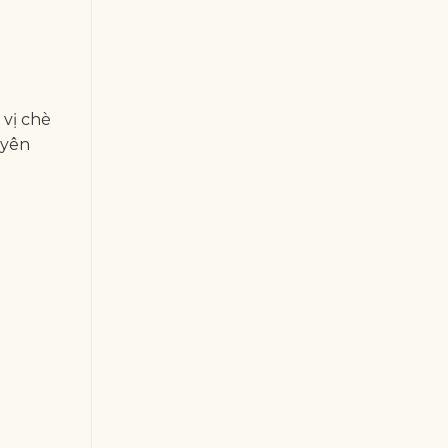
 vị chè
uyên