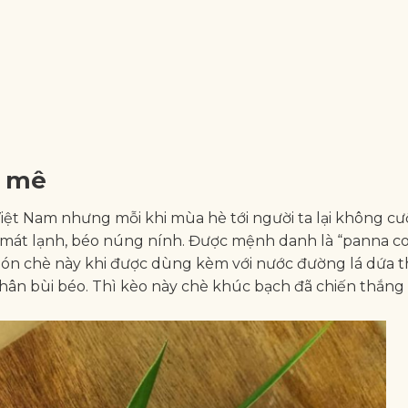
i mê
iệt Nam nhưng mỗi khi mùa hè tới người ta lại không cư
 mát lạnh, béo núng nính. Được mệnh danh là “panna co
ón chè này khi được dùng kèm với nước đường lá dứa 
hân bùi béo. Thì kèo này chè khúc bạch đã chiến thắng