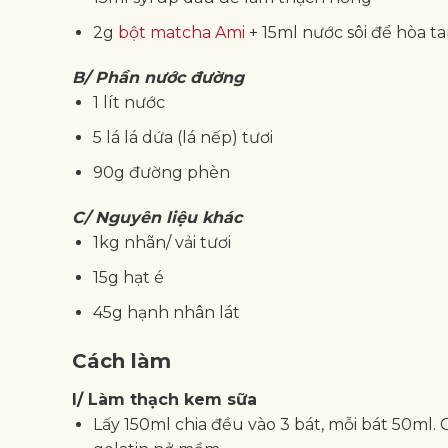
2g
bột matcha Ami
+ 15ml nước sôi để hòa t
B/ Phần nước đường
1 lít nước
5 lá lá dứa (lá nếp) tươi
90g đường phèn
C/ Nguyên liệu khác
1kg nhãn/ vải tươi
15g hạt é
45g hạnh nhân lát
Cách làm
I/ Làm thạch kem sữa
Lấy 150ml chia đều vào 3 bát, mỗi bát 50ml. C