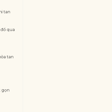
hi tan
, đổ qua
hòa tan
t gọn