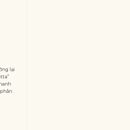
ỡng lại
tta”
thanh
 phân