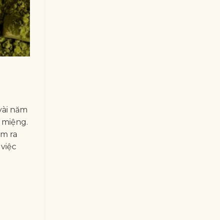
vài năm
g miệng.
m ra
việc