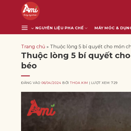
Bỏ
qua
nội
dung
NGUYÊN LIỆU PHA CHẾ
MÁY MÓC & DỤN
Trang chủ
»
Thuộc lòng 5 bí quyết cho món ch
Thuộc lòng 5 bí quyết ch
béo
ĐĂNG VÀO
06/04/2024
BỞI
THOA KIM
| LƯỢT XEM: 729