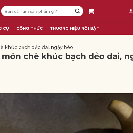
Tìm
kiếm:
G CỤ
CÔNG THỨC
THƯƠNG HIỆU NỔI BẬT
è khúc bạch dẻo dai, ngậy béo
o món chè khúc bạch dẻo dai, n