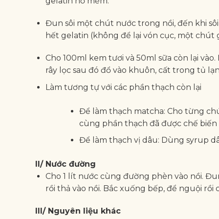
gelatin nở mềm.
Đun sôi một chút nước trong nồi, đến khi sôi
hết gelatin (không để lại vón cục, một chút
Cho 100ml kem tươi và 50ml sữa còn lại vào
rây lọc sau đó đổ vào khuôn, cất trong tủ lạ
Làm tương tự với các phần thạch còn lại
Để làm thạch matcha: Cho từng chút
cùng phần thạch đã được chế biến 
Để làm thạch vị dâu: Dùng syrup d
II/ Nước đường
Cho 1 lít nước cùng đường phèn vào nồi. Đun
rồi thả vào nồi. Bắc xuống bếp, để nguội rồi
III/ Nguyên liệu khác