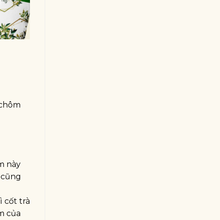
 chôm
m này
ó cũng
 cốt trà
m của