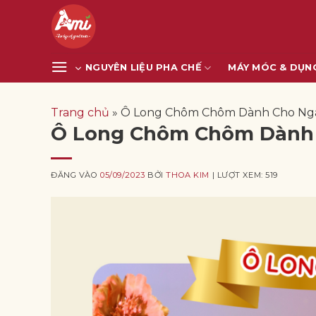
Bỏ
qua
nội
dung
NGUYÊN LIỆU PHA CHẾ
MÁY MÓC & DỤN
Trang chủ
»
Ô Long Chôm Chôm Dành Cho Ng
Ô Long Chôm Chôm Dành
ĐĂNG VÀO
05/09/2023
BỞI
THOA KIM
| LƯỢT XEM: 519