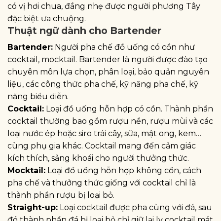
có vị hơi chua, đắng nhẹ được người phương Tây
đặc biệt ưa chuộng.
Thuật ngữ dành cho Bartender
Bartender:
Người pha chế đồ uống có cồn như
cocktail, mocktail. Bartender là người được đào tạo
chuyên môn lựa chọn, phân loại, bảo quản nguyên
liệu, các công thức pha chế, kỹ năng pha chế, kỹ
năng biểu diễn.
Cocktail:
Loại đồ uống hỗn hợp có cồn. Thành phần
cocktail thường bao gồm rượu nền, rượu mùi và các
loại nước ép hoặc siro trái cây, sữa, mật ong, kem…
cùng phụ gia khác. Cocktail mang đến cảm giác
kích thích, sảng khoái cho người thưởng thức.
Mocktail:
Loại đồ uống hỗn hợp không cồn, cách
pha chế và thưởng thức giống với cocktail chỉ là
thành phần rượu bị loại bỏ.
Straight-up:
Loại cocktail được pha cùng với đá, sau
đó thành phần đá bị loại bỏ chỉ giữ lại ly cocktail mát